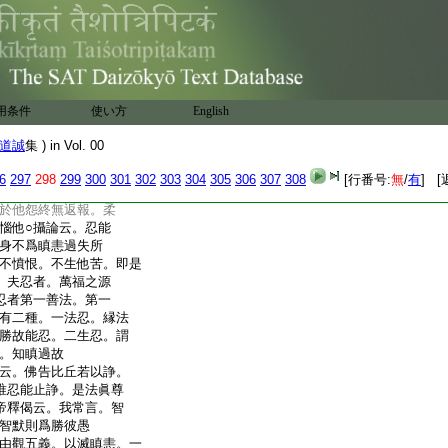
命終住天○瑞應經云。
急事。於此極惡中。勤
得。徒役身心勞。死墮
○南山鈔云。凡欲責
怒。若有嫌恨。但自抑
焚身
用条件
使い方
English
。一兇惡。二後悔恨。三
流布。五死墮惡道
道誠
集 ) in Vol. 00
忍自無憤勃。不報他怨。
。諸出家者。力勵受行。速
6
297
298
299
300
301
302
303
304
305
306
307
308
[行番号:
無
/
有
] [
爲二因縁。一忍辱二
於他怨終無返報。柔
惱他○攝論云。忍能
身不爲瞋恚過失所
不憤恨。不生他苦。即是
。夫忍者。萬福之源
忍者第一善法。第一
有二種。一法忍。縁法
勝故能忍。二生忍。謂
。知瞋過故
云。佛告比丘若以諍。
唯忍能止諍。是法眞尊
帝釋偈云。我常言。智
智默則爲勝彼愚
由觀五義。以滅瞋恚。一