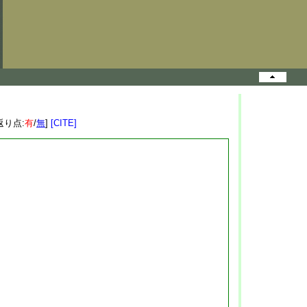
返り点:
有
/
無
]
[CITE]