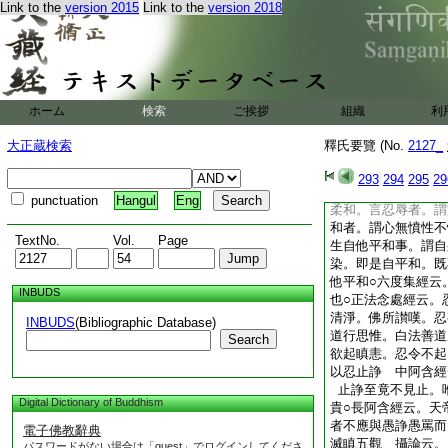
Link to the
version 2015
Link to the
version 2018
寂靜。蛇聞法已。即
痛哉世間人。共爭不
身苦營務。雖求不能
苦海中。自當無代者
他。先自量己内心喜
忍。火從内發。先自
ホーム
検索
ご挨拶
組織
利
諍有五過 五分律云
多人不愛。四惡聲
大正蔵検索
釋氏要覽 (No.
2127_
忍 瑜珈論云。何名
故名忍。由二因縁
293
294
295
29
能證沙門義利。何等
punctuation
Hangul
Eng
柔和。言忍辱者。謂
和者。謂心無憤性不
TextNo.
Vol.
Page
生自他平和事。謂自
染。即是自平和。既
他平和○六度集經云
INBUDS
也○正法念處經云。
清淨。佛所讃嘆。忍
INBUDS
(Bibliographic Database)
道行思惟。白法善道
Search
欲起瞋恚。忍令不起
以忍止諍 中阿含經
止諍至竟不見止。
Digital Dictionary of Buddhism
貴○長阿含經云。天
者不應與愚諍愚罵而
電子佛教辭典
滅瞋五觀 攝論云。
パスワードがない場合は「guest」でログインしてくださ