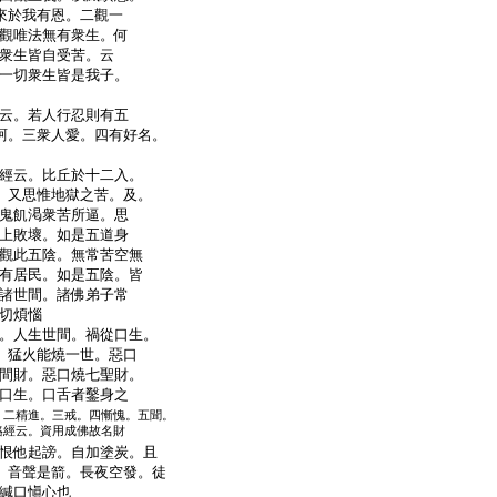
來於我有恩。二觀一
觀唯法無有衆生。何
衆生皆自受苦。云
一切衆生皆是我子。
云。若人行忍則有五
訶。三衆人愛。四有好名。
經云。比丘於十二入。
。又思惟地獄之苦。及。
鬼飢渇衆苦所逼。思
上敗壞。如是五道身
觀此五陰。無常苦空無
有居民。如是五陰。皆
諸世間。諸佛弟子常
切煩惱
。人生世間。禍從口生。
。猛火能燒一世。惡口
間財。惡口燒七聖財。
口生。口舌者鑿身之
。二精進。三戒。四慚愧。五聞。
珞經云。資用成佛故名財
恨他起謗。自加塗炭。且
。音聲是箭。長夜空發。徒
緘口愼心也