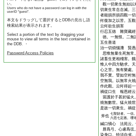
い。
觀一切衆生無始以
Users who do not have a password can log in with the
切衆生常念念滅。三
userID "guest".
者能損所損四觀一切
本文をドラッグして選択するとDDBの見出し語
何復加之以苦。五觀
検索結果が表示されます。
云何欲生損害
行忍五徳 雜寶藏經
Select a portion of the text by dragging your
徳。一無恨。二無
mouse to view all terms in the text contained in
五生善道
the DDB. ・
治一切煩惱灋 賢愚
Password Access Policies
思惟無量生死無常
諸畜生更相殘害。餓
惟人中四方馳求。天
心之苦。無有樂處。
我不實。譬如空村無
空無我。以無常火燒
作此觀。云何得起一
禍從口生 報恩經云
當護於子甚於猛火
燒無數世。猛火燒世
是故一切衆生。禍從
七聖財者。一信
斧也
六思七定惠。瓔
緘口愼心 法苑云。
唇爲弓。心慮爲弦
染身口。特須自省。