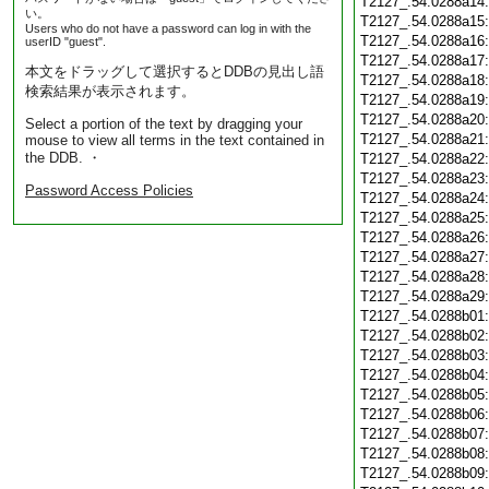
T2127_.54.0288a14
い。
T2127_.54.0288a15
Users who do not have a password can log in with the
T2127_.54.0288a16
userID "guest".
T2127_.54.0288a17
本文をドラッグして選択するとDDBの見出し語
T2127_.54.0288a18
検索結果が表示されます。
T2127_.54.0288a19
T2127_.54.0288a20
Select a portion of the text by dragging your
T2127_.54.0288a21
mouse to view all terms in the text contained in
the DDB. ・
T2127_.54.0288a22
T2127_.54.0288a23
Password Access Policies
T2127_.54.0288a24
T2127_.54.0288a25
T2127_.54.0288a26
T2127_.54.0288a27
T2127_.54.0288a28
T2127_.54.0288a29
T2127_.54.0288b01
T2127_.54.0288b02
T2127_.54.0288b03
T2127_.54.0288b04
T2127_.54.0288b05
T2127_.54.0288b06
T2127_.54.0288b07
T2127_.54.0288b08
T2127_.54.0288b09