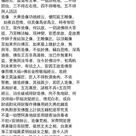
:
儀經云。旋遶有五事。一低頭視地。二不得
:
蹈虫。三不得左右視。四不得唾地。五不得
:
與人語話
:
造像 大乘造像功徳經云。優陀延王雕像。
:
始夜自思惟。但其像爲坐爲立。時有智臣
:
白王。當作坐像。何以故。一切諸佛得大菩
:
提。乃至轉法輪。現神變。皆悉坐故。是故應
:
作師子座結加之像。王雕像訖。以頂戴像
:
至如來所白佛言。如來最上微妙之身。無
:
與等。我所造像。不似於佛。竊自思惟。深爲
:
過咎。佛告王言非爲過咎。汝已作無量利
:
益。更無與汝等者。汝今於佛法中。初爲軌
:
則未來世中。有信之人。皆因王故造佛形
:
像而獲大福○佛在金棺敬福經云。造經
:
像主莫論雇匠。匠人不得飮酒食肉。不依
:
聖教。雖造經像。其福甚少。若匠人造像。不
:
具相好者。五百萬世。諸根不具○五百問
:
經云。治生破戒得財造佛。尚不免地獄。何
:
況得福○罪福決疑經云。僧尼白衣。或自
:
財或勸化得財擬作佛像用經久將此錢造
:
作鳥獸形安佛盤上計損五錢犯逆罪究竟
:
不還一劫墮阿鼻地獄若用贖香油供養者
:
不犯○宣律師云。造像梵相。宋齊間皆唇
:
厚鼻隆目長頤豐。挺然丈夫之相。自唐來
:
筆工皆端嚴柔弱似妓女之貌。故今人誇