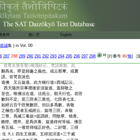
:
佛○大集經云。不覺一法微相者。乃能了
:
知如來出世。常見諸佛
:
一切恭信 凡禮佛。首唱此言者。收攝衆心。
:
不馳散故。一者普及爲言。切者盡際爲語。
信本爲敬
:
恭者束身翹仰。信者心無異心
○智
避廟諦也
用条件
使い方
English
:
度論云。一切有二。一名字一切。二實一切。
:
今以名字歸實理也。或問禮拜三業何攝。
道誠
集 ) in Vol. 00
:
答。通三業。若五輪著地。是身業。稱佛名
:
號。是口業。縁想聖境。專注不散。是意業
6
287
288
289
290
291
292
293
294
295
296
297
298
[行番号:
有
/
無
] [
:
南無 悲華經云。佛言南無者。此決定諸佛
:
世尊名號音聲○唯識鈔云。梵語南無。此
:
翻爲名。即是歸趣之義也。或云那摩。或曩
:
謨。皆梵音訛也
:
遶佛 又云旋遶。此方稱行道○西域記云。
:
西天隨所宗事禮後皆須旋遶。蓋歸敬之
:
至也。唯佛法右遶。法苑云。順天行也。若匝
:
數則不定。若三匝表三業也。七匝表七支。
:
如經云百千匝無數匝。但以多爲數。表敬
:
之極也○賢者五戒經云。旋塔三匝。表敬
:
三尊。爲滅三毒故○提謂經。問散華。燒香。
:
燃燈。禮拜。是爲供養。旋遶得何等福。佛言
:
有五福。一後世得端正好色。二好聲。三得
:
生
四生王侯家。五得泥洹道○三千威
天上