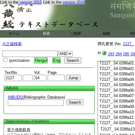
Link to the
version 2015
Link to the
version 2018
T2127_.54.0287c20
T2127_.54.0287c21
T2127_.54.0287c22
T2127_.54.0287c23
T2127_.54.0287c24
ホーム
検索
ご挨拶
組織
利
T2127_.54.0287c25
T2127_.54.0287c26
大正蔵検索
釋氏要覽 (No.
2127_
T2127_.54.0287c27
T2127_.54.0287c28
283
284
285
28
T2127_.54.0287c29
punctuation
Hangul
Eng
T2127_.54.0288a01
T2127_.54.0288a02
TextNo.
Vol.
Page
T2127_.54.0288a03
T2127_.54.0288a04
T2127_.54.0288a05
INBUDS
T2127_.54.0288a06
T2127_.54.0288a07
INBUDS
(Bibliographic Database)
T2127_.54.0288a08
Search
T2127_.54.0288a09
T2127_.54.0288a10
T2127_.54.0288a11
Digital Dictionary of Buddhism
T2127_.54.0288a12
T2127_.54.0288a13
電子佛教辭典
パスワードがない場合は「guest」でログインしてくださ