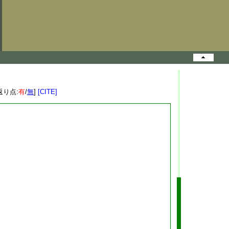
返り点:
有
/
無
]
[CITE]