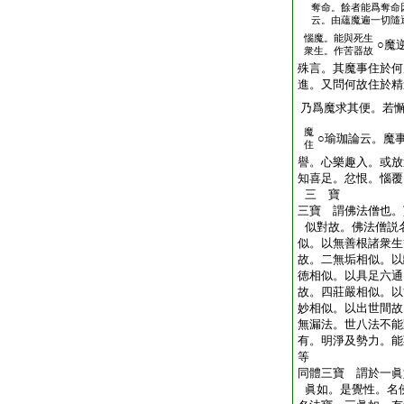
奪命。餘者能爲奪命
云。由蘊魔遍一切隨
惱魔。能與死生
○魔
衆生。作苦器故
殊言。其魔事住於何
進。又問何故住於精
乃爲魔求其便。若
魔
○瑜珈論云。魔
住
譽。心樂趣入。或放
知喜足。忿恨。惱覆
三 寶
三寶 謂佛法僧也。
似對故。佛法僧説
似。以無善根諸衆生
故。二無垢相似。以
徳相似。以具足六通
故。四莊嚴相似。以
妙相似。以出世間故
無漏法。世八法不能
有。明淨及勢力。能
等
同體三寶 謂於一眞
眞如。是覺性。名