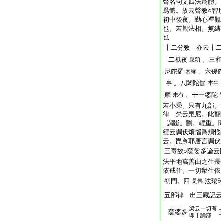
聲名句文四法爲體。
爲體。故云聲教○智
初中後夜。勤心禪觀
也。若觀法相。無縛
也
十二分教 亦云十
二祇夜
。三
應頌
尼陀羅
。六優
因縁
。八闍陀伽
事
本生
摩
。十一婆陀
未有
若小乘。只有九部。
律 梵云毘尼。此翻
謂斷。割。輕重。
經云調伏煩惱爲煩惱
云。毘奈耶唐言調伏
三毒故○薩娑多論云
法平地萬善由之生長
依戒住。一切衆生依
初門。四
法瓔
是佛
五部律 出三藏記
梁云一切有
薩婆多
即十誦部