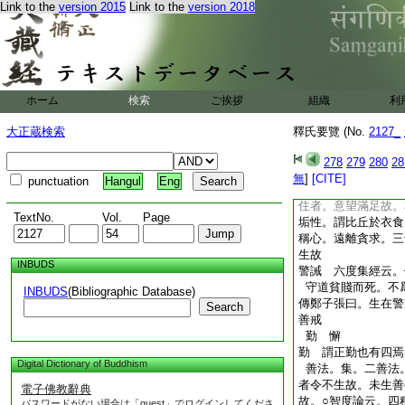
Link to the
version 2015
Link to the
version 2018
成就威儀四法 十住
有。知之爲苦。二
行忍辱。四在上不慢
受施知節量 智度論
食。當知節量。不
心不絶。受者不乏
ホーム
検索
ご挨拶
組織
利
四聖種 倶舍論云。
食。三隨得臥具。
大正蔵検索
釋氏要覽 (No.
2127_
前三對治貪。後
以出
一對治放逸
278
279
280
28
種。一意樂。二受用
無
]
[CITE]
punctuation
Hangul
Eng
續。故名聖種○又佛
住者。意望滿足故。
TextNo.
Vol.
Page
垢性。謂比丘於衣食
稱心。遠離貪求。三
生故
INBUDS
警誡 六度集經云。
守道貧賤而死。不
INBUDS
(Bibliographic Database)
傳鄭子張曰。生在警
Search
善戒
勤 懈
勤 謂正勤也有四焉
Digital Dictionary of Buddhism
善法。集。二善法
者令不生故。未生善
電子佛教辭典
故。○智度論云。四
パスワードがない場合は「guest」でログインしてくださ