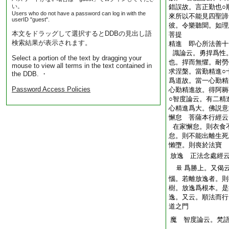
い。
錯誤故。言正勤也○
Users who do not have a password can log in with the
來所以不能見四聖諦
userID "guest".
彼。令樂聽聞。如理
本文をドラッグして選択するとDDBの見出し語
菩提
検索結果が表示されます。
精進 即心所法善十
識論云。勇捍爲性
Select a portion of the text by dragging your
也。捍而無懼。耐勞
mouse to view all terms in the text contained in
求涅槃。當勤精進○
the DDB. ・
爲道故。當一心勤精
Password Access Policies
心勤精進故。得阿耨
○智度論云。有二精
心精進爲大。佛説意
懈怠 菩薩本行經云
在家懈怠。則衣食
怠。則不能出離生死
懶墮。則喪於法寶
放逸 正法念處經
爲勝上。又偈
最
惱。若離放逸者。則
樹。放逸爲根本。是
逸。又云。順法而行
道之門
魔 智度論云。梵