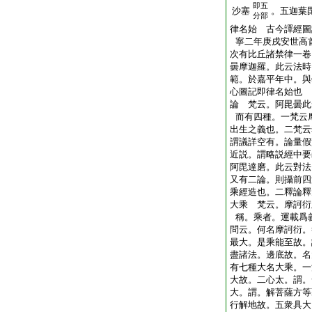
即五
沙塞
。五迦葉
分部
律名始 古今譯經圖
寧二年庚戌安世高
次有比丘諸禁律一卷
曇摩迦羅。此云法時
範。於嘉平年中。與
心圖記即律名始也
論 梵云。阿毘曇此
而有四種。一梵云
出生之義也。二梵云
謂議詳空有。論量假
近説。謂略説經中要
阿毘達磨。此云對法
又有二論。則攝前四
乘經造也。二釋論釋
大乘 梵云。摩訶衍
稱。乘者。運載爲
問云。何名摩訶衍。
最大。是乘能至故。
盡諸法。邊底故。名
有七種大名大乘。一
大故。二心太。謂。
大。謂。解菩薩方等
行解地故。五衆具大