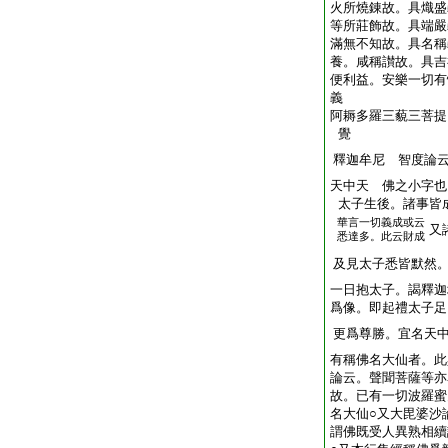
火所燒錬故。具熾盛
等所莊飾故。具端嚴
滿無不知故。具名稱
養。咸稱讃故。具吉
便利益。安樂一切有
義
阿耨多羅三藐三菩提
覺
釋迦牟尼 智度論
天中天 佛之小字也
太子生後。諸事皆
華言一切義成或云
又
悉達多。此云財成
及見太子悉皆默然
一日抱太子。謁釋迦
爲像。即起禮太子足
更爲尊勝。宜名天
有稱佛名大仙者。此
論云。聲聞菩薩等亦
故。已有一切波羅蜜
名大仙○又大毘婆沙
謂佛既受人異熟相續