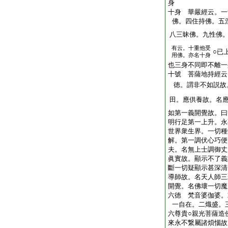
身
十身 華嚴經云。一
佛。四住持佛。五
八三昧佛。九性佛
有云。十重他受
○已
用佛。亦名十身
也三身不同即不離一
十號 菩薩地持經云
徳。謂非不如説故
田。應供養故。名
如第一義開覺故。曰
明行足第一上升。永
世界衆生界。一切種
解。第一調伏心巧便
夫。名無上士調御丈
眞實故。顯示不了義
斷一切疑顯示甚深清
導師故。名天人師三
開覺。名佛壞一切魔
六徳 梵音婆伽婆。
一自在。二熾盛。
六尊貴○親光菩薩造
來永不繋屬諸煩惱故