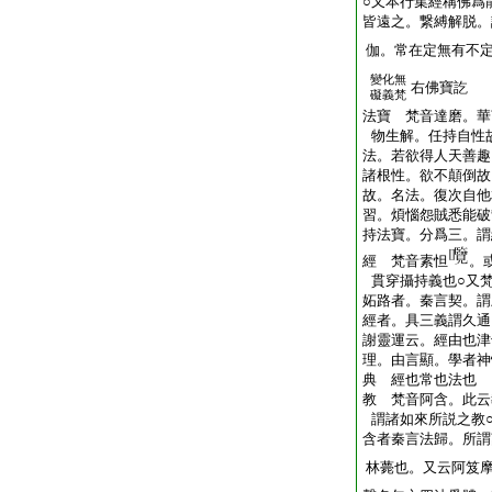
○又本行集經稱佛爲
皆遠之。繋縛解脱。
伽。常在定無有不
變化無
右佛寶訖
礙義梵
法寶 梵音達磨。華
物生解。任持自性
法。若欲得人天善趣
諸根性。欲不顛倒故
故。名法。復次自他
習。煩惱怨賊悉能破
持法寶。分爲三。謂
經 梵音素怛
。
貫穿攝持義也○又
妬路者。秦言契。謂
經者。具三義謂久通
謝靈運云。經由也津
理。由言顯。學者神
典 經也常也法也
教 梵音阿含。此云
謂諸如來所説之教
含者秦言法歸。所謂
林薨也。又云阿笈