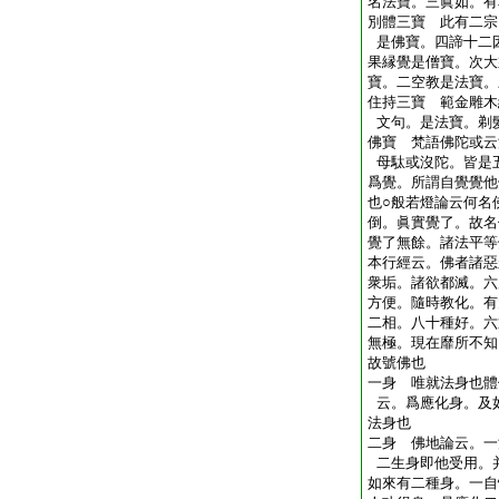
名法寶。三眞如。有
別體三寶 此有二宗
是佛寶。四諦十二
果縁覺是僧寶。次大
寶。二空教是法寶。
住持三寶 範金雕木
文句。是法寶。剃
佛寶 梵語佛陀或云
母駄或沒陀。皆是
爲覺。所謂自覺覺他
也○般若燈論云何名
倒。眞實覺了。故名
覺了無餘。諸法平等
本行經云。佛者諸惡
衆垢。諸欲都滅。六
方便。隨時教化。有
二相。八十種好。六
無極。現在靡所不知
故號佛也
一身 唯就法身也體
云。爲應化身。及
法身也
二身 佛地論云。一
二生身即他受用。
如來有二種身。一自