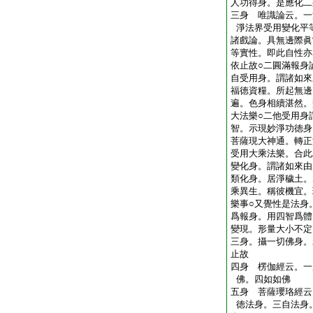
人功得身。是應化二
三身 唯識論云。一
淨法界受用變化平
諸戲論。具無邊際眞
等實性。即此自性亦
依止故○二圓滿報身
自受用身。謂諸如來
福徳資糧。所起無邊
遍。色身相續湛然。
大法樂○二他受用身
智。示現妙淨功徳身
菩薩現大神通。轉正
受用大乘法樂。合此
變化身。謂諸如來由
類化身。居淨穢土。
乘異生。稱彼機宜。
樂事○又覺性是法身
爲報身。用四智爲體
變現。形量大小不定
三身。攝一切佛身。
止故
四身 楞伽經云。一
佛。四如如佛
五身 菩薩瓔珞經云
徳法身。三自法身