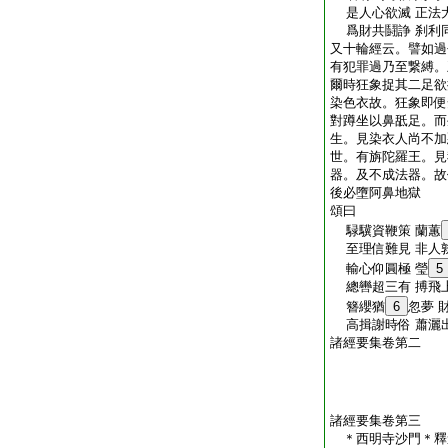
是人心欲滅 正法
爲財共鬪諍 刹利
又十輪經云。譬如過
有犯罪過乃至繋縛。
爾時狂象捉其二足欲
染色衣故。狂象即便
對蹲坐以鼻䑛足。而
生。見染衣人尚不加
世。有旃陀羅王。見
器。及不成法器。故
後必墮阿鼻地獄
頌曰
騄驥資鞭策 蘭蕙
至理信難見 非人
輸心仰圓極 瑩
5
總轡超三有 搏飛
簪纓猶
6
忽夢 
高揖謝時俗 蕭灑
諸經要集卷第二
諸經要集卷第三
＊西明寺沙門＊