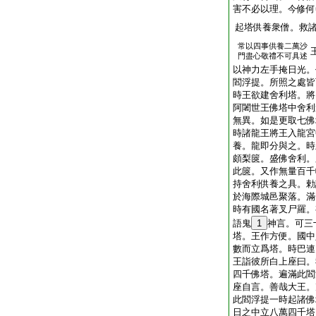
害不必以理。今修何
起塔供養衆僧。救
常以四事供養二萬沙
門盡心敬禮不可具述
以神力左手掩日光。
閻浮提。所照之處皆
時王欲建舍利塔。將
阿闍世王佛塔中舍利
無異。如是更取七佛
時諸龍王將王入龍宮
養。龍即分與之。時
頗梨篋。盛佛舍利。
此篋。又作無量百千
持舍利供養之具。勅
於海際城邑聚落。滿
時有國名著叉尸羅。
語鬼
1
神言。可三
塔。王作方便。國中
數而立爲塔。時巴連
王詣彼所白上座曰。
四千佛塔。遍滿此閻
座自言。善哉大王。
此閻浮提一時起諸佛
日之中立八萬四千塔