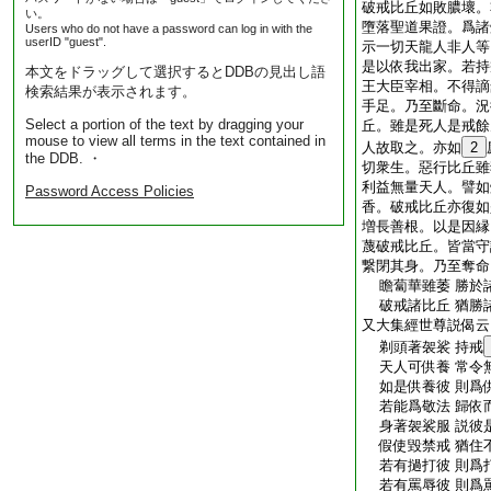
破戒比丘如敗膿壞。
い。
墮落聖道果證。爲諸
Users who do not have a password can log in with the
userID "guest".
示一切天龍人非人等
是以依我出家。若持
本文をドラッグして選択するとDDBの見出し語
王大臣宰相。不得謫
検索結果が表示されます。
手足。乃至斷命。況
Select a portion of the text by dragging your
丘。雖是死人是戒餘
mouse to view all terms in the text contained in
人故取之。亦如
2
the DDB. ・
切衆生。惡行比丘雖
利益無量天人。譬如
Password Access Policies
香。破戒比丘亦復如
増長善根。以是因縁
蔑破戒比丘。皆當守
繋閉其身。乃至奪命
瞻蔔華雖萎 勝於
破戒諸比丘 猶勝
又大集經世尊説偈云
剃頭著袈裟 持戒
天人可供養 常令
如是供養彼 則爲
若能爲敬法 歸依
身著袈裟服 説彼
假使毀禁戒 猶住
若有撾打彼 則爲
若有罵辱彼 則爲