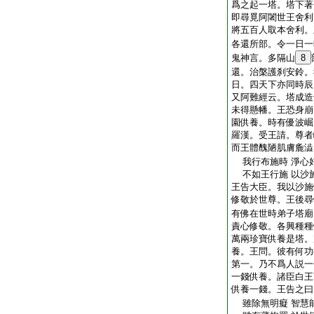
爲之起一塔。塔下著
即尋覓阿闍世王舍利
將五百人取本舍利。
各還所部。令一日一
鬼神言。多隔山
8
還。治槃護刹安鈴。
日。四天下亦同時辰
又阿難經云。塔成造
未得懸幡。王恐身崩
園供養。時有優波崛
羅漢。受王請。尊者
而王體醜陋肌膚麁澁
我行布施時 淨心
不如王行施 以沙
王告大臣。我以沙施
修敬於世尊。王後尋
有佛在世時弟子塔廟
責心修敬。各興種種
萬兩珍寶供養是塔。
養。王問。彼有何功
第一。乃不爲人説一
一錢供養。諸臣白王
供養一錢。王告之曰
雖除無明癡 智慧