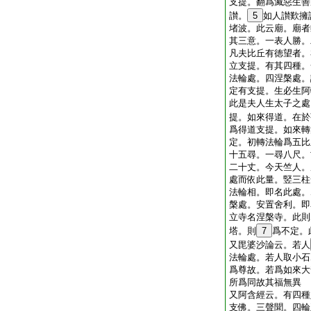
支提。翻爲滅惡生善
讃。
5
如人讃歎擁
堵波。此云廟。廟者
其三意。一表人勝。
凡夫比丘有徳望者。
立支提。有其四種。
法輪處。四涅槃處。
定有支提。生必生阿
此是夫人生太子之處
提。如來得道。在於
爲得道支提。如來轉
定。初轉法輪爲五比
十五尋。一尋八尺。
二十丈。今天竺人。
處而依此量。竪三柱
法輪相。即名此處。
槃處。安置舍利。即
立寺名涅槃寺。此則
塔。則
7
爲不定。
又毘婆沙論云。若人
法輪處。若人取小石
爲尊故。若爲如來大
所爲同故其福無異
又阿含經云。有四種
支佛。三聲聞。四輪