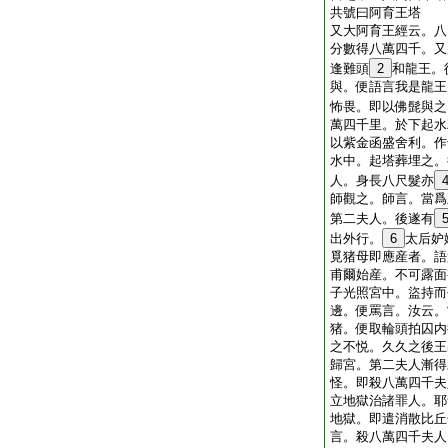
共號曰阿育王塔
又大阿育王經云。八
分數得八萬四千。又
逢難頭
2
和龍王。
與。便語言我是龍王
怖畏。即以佛髭與之
萬四千里。於下起水
以紫金函盛舍利。作
水中。起塔葬埋之。
人。身長八尺髮亦
師觀之。師言。當爲
第二夫人。後遂有
出外行。
6
太后妒
覓猪母即應産者。語
甫爾始産。不可露面
子光照宮中。盜持而
邊。便罵言。汝云。
猪。便取輪頭拍囚内
之不悦。久久之後王
歸宮。第二夫人漸得
怪。即殺八萬四千夫
立地獄治諸罪人。耶
地獄。即遣消散比丘
言。殺八萬四千夫人