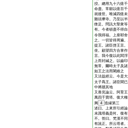
挍。總用九十六億千
命盡。常願以億百千
就後世。唯減四億未
雞頭摩寺。乃至以半
僧足。問訊大聖衆等
有。今者頓盡不得自
令我得福。上座耶舍
之。一切皆得周遍。
提王。諸臣啓王言。
坐。顧望四方合掌作
言。我今復以此閻浮
上而封緘之。以齒印
無常。爾時太子及諸
如王之法而闍維之
又法益經云。今是大
太子爲王。諸臣聞已
中將贖其地
又善見論云。阿育王
萬四千寶塔。復大種
興
4
造縁第三
述曰。上來所引經論
未識塔義是何。復有
不。答曰。梵漢不同
有訛正。所云塔者。