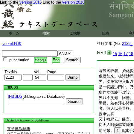
Link to the
version 2015
Link to the
version 2018
ホーム
検索
ご挨拶
組織
利
大正蔵検索
諸經要集 (No.
2123_
15
16
17
18
punctuation
Hangul
Eng
著袈裟衣者。於此賢
TextNo.
Vol.
Page
盧遮如來。彼諸沙門
界。次第當得入般涅
是一切諸沙門中。乃
INBUDS
所作功徳終不虚設。
INBUDS
(Bibliographic Database)
界非不測知。阿難。
Search
黒報。若有淨心諸衆
者。彼人以是善根。
親承供養
又十輪經云。佛言。
Digital Dictionary of Buddhism
切天人阿修羅皆應供
電子佛教辭典
罰閉繋。
1
兀其手
パスワードがない場合は「guest」でログインしてくださ