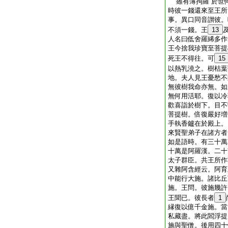
雖有薄拘羅 於世
時彼一錢還來至王所
事。異口同音讃彼。
不須一錢。王
13
人名曰低舍羅絺多作
王今捨我珍寶至菩提
死王不得往。可
15
以熱乳澆之。樹枯葉
地。夫人見王憂愁不
無彼樹我命亦無。如
無何用活耶。復以冷
歡喜詣於樹下。目不
菩提樹。倍復嚴好増
手執香鑪在於殿上。
來賢聖弟子在諸方者
如是語時。有三十萬
十萬是阿羅漢。二十
太子群臣。共王所作
又雜阿含經云。阿育
中能行大施。諸比丘
施。王問。彼施幾許
王聞已。彼長者
1
縁復以億千金施。當
私藏盡。將此閻浮提
施與聖僧。後用四十