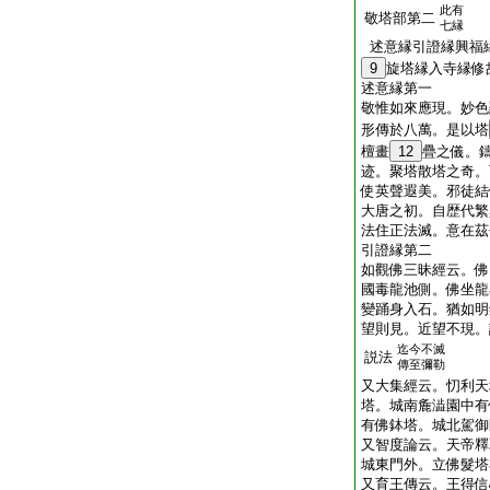
此有
敬塔部第二
七縁
述意縁引證縁興福
9
旋塔縁入寺縁修
述意縁第一
敬惟如來應現。妙色
形傳於八萬。是以塔
檀畫
12
疊之儀。
迹。聚塔散塔之奇。
使英聲遐美。邪徒結
大唐之初。自歴代繁
法住正法滅。意在茲
引證縁第二
如觀佛三昧經云。佛
國毒龍池側。佛坐龍
變踊身入石。猶如明
望則見。近望不現。
迄今不滅
説法
傳至彌勒
又大集經云。忉利天
塔。城南麁澁園中有
有佛鉢塔。城北駕御
又智度論云。天帝釋
城東門外。立佛髮塔
又育王傳云。王得信