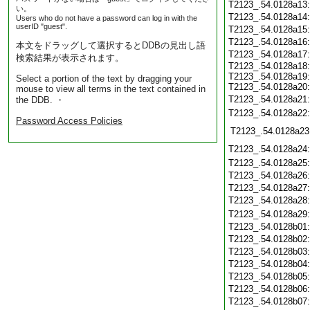
T2123_.54.0128a13
い。
T2123_.54.0128a14
Users who do not have a password can log in with the
userID "guest".
T2123_.54.0128a15
T2123_.54.0128a16
本文をドラッグして選択するとDDBの見出し語
T2123_.54.0128a17
検索結果が表示されます。
T2123_.54.0128a18:
T2123_.54.0128a19:
Select a portion of the text by dragging your
T2123_.54.0128a20:
mouse to view all terms in the text contained in
T2123_.54.0128a21
the DDB. ・
T2123_.54.0128a22
Password Access Policies
T2123_.54.0128a23
T2123_.54.0128a24
T2123_.54.0128a25
T2123_.54.0128a26
T2123_.54.0128a27
T2123_.54.0128a28
T2123_.54.0128a29
T2123_.54.0128b01
T2123_.54.0128b02
T2123_.54.0128b03
T2123_.54.0128b04
T2123_.54.0128b05
T2123_.54.0128b06
T2123_.54.0128b07