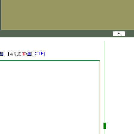
無
] [返り点:
有
/
無
]
[CITE]