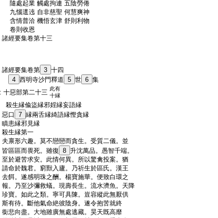
:
隨處起業 觸處拘連 五陰勞倦
:
九惱邅迍 自非慈聖 何慧爽神
:
含情普洽 機悟玄津 舒則利物
:
卷則收恩
:
諸經要集卷第十三
:
諸經要集卷第
3
十四
:
4
西明寺沙門釋道
5
世
6
集
此有
:
十惡部第二十三
十縁
:
殺生縁偸盜縁邪婬縁妄語縁
:
惡口
7
縁兩舌縁綺語縁慳貪縁
:
瞋恚縁邪見縁
:
殺生縁第一
:
夫禀形六趣。莫不戀戀而貪生。受質二儀。並
:
皆區區而畏死。雖復
8
升沈萬品。愚智千端。
:
至於避苦求安。此情何異。所以驚禽投案。猶
:
請命於魏君。窮獸入廬。乃祈生於區氏。漢王
:
去餌。遂感明珠之酬。楊寶施華。便致白環之
:
報。乃至沙彌救蟻。現壽長生。流水濟魚。天降
:
珍寶。如此之類。寧可具陳。豈容縱此無厭供
:
斯有待。斷他氣命絶彼陰身。遂令抱苦就終
:
銜悲向盡。大地雖廣無處逃藏。昊天既高靡