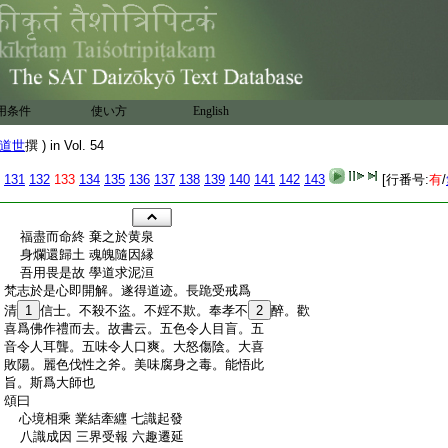
用条件
使い方
English
道世
撰 ) in Vol. 54
131
132
133
134
135
136
137
138
139
140
141
142
143
[行番号:
有
/
:
福盡而命終 棄之於黄泉
:
身爛還歸土 魂魄隨因縁
:
吾用畏是故 學道求泥洹
:
梵志於是心即開解。遂得道迹。長跪受戒爲
:
清
1
信士。不殺不盜。不婬不欺。奉孝不
2
醉。歡
:
喜爲佛作禮而去。故書云。五色令人目盲。五
:
音令人耳聾。五味令人口爽。大怒傷陰。大喜
:
敗陽。麗色伐性之斧。美味腐身之毒。能悟此
:
旨。斯爲大師也
:
頌曰
:
心境相乘 業結牽纒 七識起發
:
八識成因 三界受報 六趣遷延