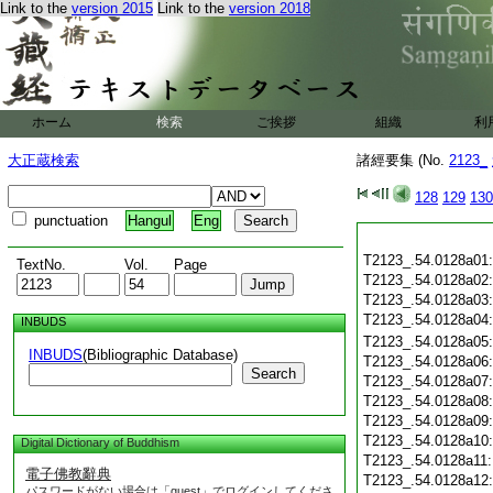
Link to the
version 2015
Link to the
version 2018
ホーム
検索
ご挨拶
組織
利
大正蔵検索
諸經要集 (No.
2123_
128
129
130
punctuation
Hangul
Eng
T2123_.54.0128a01
TextNo.
Vol.
Page
T2123_.54.0128a02
T2123_.54.0128a03
T2123_.54.0128a04
INBUDS
T2123_.54.0128a05
INBUDS
(Bibliographic Database)
T2123_.54.0128a06
Search
T2123_.54.0128a07
T2123_.54.0128a08
T2123_.54.0128a09
T2123_.54.0128a10
Digital Dictionary of Buddhism
T2123_.54.0128a11
電子佛教辭典
T2123_.54.0128a12
パスワードがない場合は「guest」でログインしてくださ