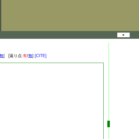
無
] [返り点:
有
/
無
]
[CITE]