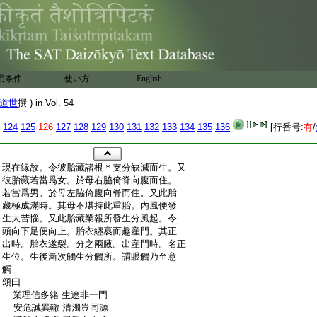
用条件
使い方
English
道世
撰 ) in Vol. 54
124
125
126
127
128
129
130
131
132
133
134
135
136
[行番号:
有
/
:
現在縁故。令彼胎藏諸根＊支分缺減而生。又
:
彼胎藏若當爲女。於母右脇倚脊向腹而住。
:
若當爲男。於母左脇倚腹向脊而住。又此胎
:
藏極成滿時。其母不堪持此重胎。内風便發
:
生大苦惱。又此胎藏業報所發生分風起。令
:
頭向下足便向上。胎衣纒裹而趣産門。其正
:
出時。胎衣遂裂。分之兩腋。出産門時。名正
:
生位。生後漸次觸生分觸所。謂眼觸乃至意
:
觸
:
頌曰
:
業理信多緒 生途非一門
:
安危誠異轍 清濁豈同源