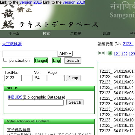
Link to the
version 2015
Link to the
version 2018
ホーム
検索
ご挨拶
組織
利
大正蔵検索
諸經要集 (No.
2123_
121
122
123
punctuation
Hangul
Eng
T2123_.54.0119a01
TextNo.
Vol.
Page
T2123_.54.0119a02
T2123_.54.0119a03
T2123_.54.0119a04
INBUDS
T2123_.54.0119a05
INBUDS
(Bibliographic Database)
T2123_.54.0119a06
Search
T2123_.54.0119a07
T2123_.54.0119a08
T2123_.54.0119a09
T2123_.54.0119a10
Digital Dictionary of Buddhism
T2123_.54.0119a11
電子佛教辭典
T2123_.54.0119a12
パスワードがない場合は「guest」でログインしてくださ