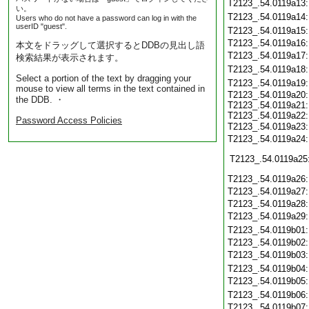
T2123_.54.0119a13
い。
T2123_.54.0119a14
Users who do not have a password can log in with the
userID "guest".
T2123_.54.0119a15
T2123_.54.0119a16
本文をドラッグして選択するとDDBの見出し語
T2123_.54.0119a17
検索結果が表示されます。
T2123_.54.0119a18
Select a portion of the text by dragging your
T2123_.54.0119a19
mouse to view all terms in the text contained in
T2123_.54.0119a20:
the DDB. ・
T2123_.54.0119a21:
T2123_.54.0119a22:
Password Access Policies
T2123_.54.0119a23
T2123_.54.0119a24
T2123_.54.0119a25
T2123_.54.0119a26
T2123_.54.0119a27
T2123_.54.0119a28
T2123_.54.0119a29
T2123_.54.0119b01
T2123_.54.0119b02
T2123_.54.0119b03
T2123_.54.0119b04
T2123_.54.0119b05
T2123_.54.0119b06
T2123_.54.0119b07