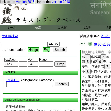
Link to the
version 2015
Link to the
version 2018
已矣歇鄭聲 天然
富貴空爭名 寵辱
須臾風火燭 幻泡
◎
11
貧賤部第十
述意縁引證縁須達
ホーム
検索
ご挨拶
組織
利
貧女縁
述意縁第一
大正蔵検索
諸經要集 (No.
2123_
夫貧富貴賤。並因往
故經言。欲知過去因
49
50
51
52
果。當觀現在因。所
punctuation
Hangul
Eng
極瓮牖無掩風塵。席
稻
1
蒿以爲
2
薦
TextNo.
Vol.
Page
兩
5
袖皆
6
穿。
安邑。宿止則寄
7
身
8
被百結之縷。
INBUDS
人。浪宕隨時。巑岏
INBUDS
(Bibliographic Database)
桑之弊。乃愧伯夷。
Search
豈見陽春。升斗並無
皆由曩日不行惠施常
朝頓盡。是故行者。
引證縁第二
Digital Dictionary of Buddhism
如燈指經云。當知貧
電子佛教辭典
迻寄無處。憂心火熾
パスワードがない場合は「guest」でログインしてくださ