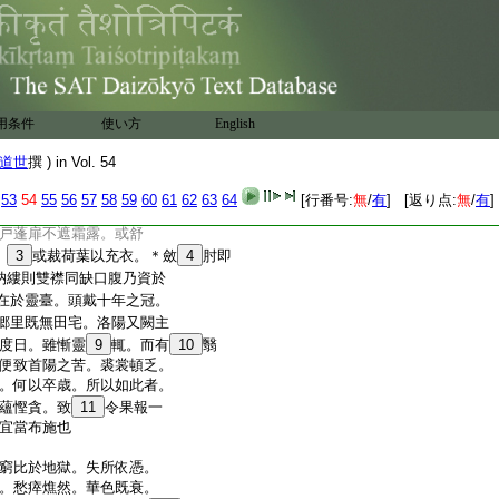
亂周雅
虚相罵
何足把
10
◎
此有
一
五縁
縁貧兒縁
用条件
使い方
English
道世
撰 ) in Vol. 54
業。得失有無。皆由昔行。
。當觀現在果。欲知未來
53
54
55
56
57
58
59
60
61
62
63
64
[行番号:
無
/
有
] [返り点:
無
/
有
]
以原憲之家。黔婁之室。繩
戸蓬扉不遮霜露。或舒
。
3
或裁荷葉以充衣。＊斂
4
肘即
納縷則雙襟同缺口腹乃資於
在於靈臺。頭戴十年之冠。
郷里既無田宅。洛陽又闕主
度日。雖慚靈
9
輒。而有
10
翳
便致首陽之苦。裘裳頓乏。
。何以卒歳。所以如此者。
蘊慳貪。致
11
令果報一
宜當布施也
窮比於地獄。失所依憑。
。愁瘁燋然。華色既衰。