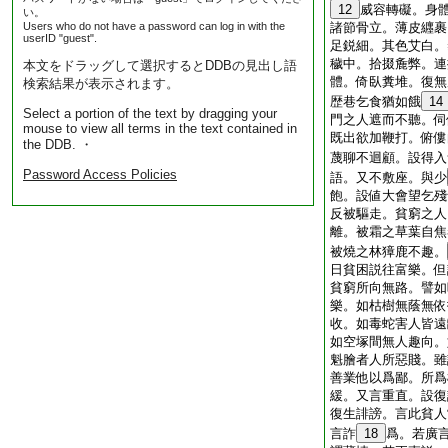
12
威容轉礙。身
い。
Users who do not have a password can log in with the
諸節骨立。薄皮纒裹
userID "guest".
足鋭細。其色艾白。
穢中。拾掇麁弊。連
本文をドラッグして選択するとDDBの見出し語
體。倚臥糞堆。復無
検索結果が表示されます。
歴巷乞食猶如餓
14
Select a portion of the text by dragging your
門之人遮而不聽。伺
mouse to view all terms in the text contained in
既出欲加鞭打。俯僂
the DDB. ・
蔑聊不迴顧。設得入
Password Access Policies
語。又不敷座。與少
飽。設値大會望乞殘
反被驅走。貧窮之人
離。被霜之草葉自焦
被燒之林獐鹿不趣。
日貧困説往富樂。但
貧窮所向無路。譬如
樂。如枯樹無蔭無依
收。如毒蛇害人皆遠
如空塚間無人趣向。
魁膾者人所惡賤。雖
善業他以爲鄙。所爲
緩。又言重直。設復
復生誹謗。言此貧人
言詐
18
爲。若廣