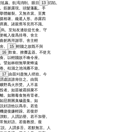
體尪羸。飢渇消削。眼目
13
搯陷。
。筋脈露現。頭髮蓬亂。手
擧體皴裂。又無衣裳。至糞
掇相著。纔遮人形。赤露四
席薦。諸親舊等見而不識。
烏。至知友邊欲從乞食。守
便輒入復爲排辱。舍主
曲躬再拜謝罪。舍主輕
舍。
15
輕賤之故既不與
16
飮食。撩擲盂器。不使充
食。以輕賤故不喚令座。
。譬如林樹無華衆蜂遠
卷。枯涸之池鴻雁不遊。
17
由苗刈盡無人桾拾。今
謂虚談誰肯信之。由我
曠野爲火所焚。人不喜
投者。如苗被霜捐棄不
離。如雜毒食無有甞者。
如惡厠圂臭穢盈集。如
説好語他以爲非。若造
機捷復嫌輕躁。若復舒
讃歎。人謂諂譽。若不加譽。
常無好語。若復教授。復
言説。人謂多舌。若默無言。人