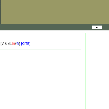
 [返り点:
無
/
有
]
[CITE]