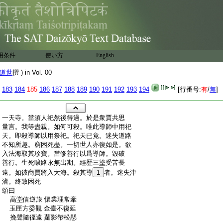
用条件
使い方
English
道世
撰 ) in Vol. 00
183
184
185
186
187
188
189
190
191
192
193
194
[行番号:
有
/
無
]
:
一天寺。當須人祀然後得過。於是衆賈共思
:
量言。我等盡親。如何可殺。唯此導師中用祀
:
天。即殺導師以用祭祀。祀天已竟。迷失道路
:
不知所趣。窮困死盡。一切世人亦復如是。欲
:
入法海取其珍寶。當修善行以爲導師。毀破
:
善行。生死曠路永無出期。經歴三塗受苦長
:
遠。如彼商賈將入大海。殺其導
1
者。迷失津
:
濟。終致困死
:
頌曰
:
高堂信逆旅 懷業理常牽
:
玉匣方委觀 金臺不復延
:
挽聲隨徑遠 蘿影帶松懸