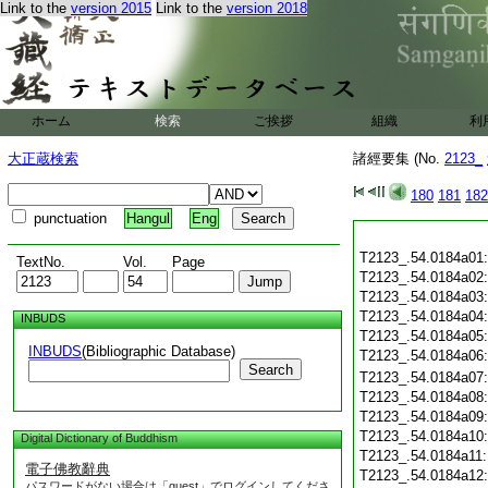
Link to the
version 2015
Link to the
version 2018
ホーム
検索
ご挨拶
組織
利
大正蔵検索
諸經要集 (No.
2123_
180
181
182
punctuation
Hangul
Eng
T2123_.54.0184a01
TextNo.
Vol.
Page
T2123_.54.0184a02
T2123_.54.0184a03
T2123_.54.0184a04
INBUDS
T2123_.54.0184a05
INBUDS
(Bibliographic Database)
T2123_.54.0184a06
Search
T2123_.54.0184a07
T2123_.54.0184a08
T2123_.54.0184a09
T2123_.54.0184a10
Digital Dictionary of Buddhism
T2123_.54.0184a11
電子佛教辭典
T2123_.54.0184a12
パスワードがない場合は「guest」でログインしてくださ