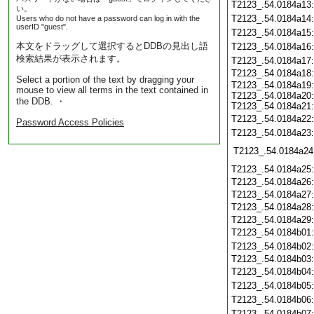
T2123_.54.0184a13
い。
T2123_.54.0184a14
Users who do not have a password can log in with the
userID "guest".
T2123_.54.0184a15
本文をドラッグして選択するとDDBの見出し語
T2123_.54.0184a16
検索結果が表示されます。
T2123_.54.0184a17
T2123_.54.0184a18
Select a portion of the text by dragging your
T2123_.54.0184a19:
mouse to view all terms in the text contained in
T2123_.54.0184a20:
the DDB. ・
T2123_.54.0184a21:
T2123_.54.0184a22
Password Access Policies
T2123_.54.0184a23
T2123_.54.0184a24
T2123_.54.0184a25
T2123_.54.0184a26
T2123_.54.0184a27
T2123_.54.0184a28
T2123_.54.0184a29
T2123_.54.0184b01
T2123_.54.0184b02
T2123_.54.0184b03
T2123_.54.0184b04
T2123_.54.0184b05
T2123_.54.0184b06
T2123_.54.0184b07