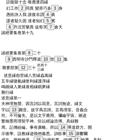
:
詎能留十念 唯應逐四縁
:
幻工作
2
同異 變弄巧多
3
身
:
愚俗諍人我 誰復非謂
4
眞
:
謬者疑久固 達者知幻
5
賓
:
6
升沈苦樂異 徒祭哭
7
倉天
:
諸經要集卷第十九
:
諸經要集卷第
8
二十
:
9
西明寺沙門釋道
10
世
11
集
此有十
:
雜要部第
12
三十
三縁
:
述意縁怨苦縁八苦縁蟲寓縁
:
五辛縁啑氣縁便利縁護淨縁
:
鳴鍾縁入衆縁衰相縁眠夢縁
:
雜行縁
:
述意縁第一
:
夫神理無聲。因言詞以寫意。言詞無迹。縁文
:
字以
13
圓音。故字爲言蹄。言爲理筌。音義合
:
符。不可偏失。是以文字應用。彌綸宇宙。雖迹
:
繁翰墨而理契乎神。但以經論浩博。具録難
:
周。記傳紛綸。事有廣略。所以
14
導達群方。開
:
示後學。設教縁迹煥然備悉。訓俗事
15
源鬱爾
:
咸在。搜檢條章。
16
計撮樞要。緝綴
17
翰墨。具列