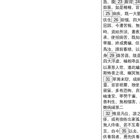
急。腹
23
厭背
24
鼓脹。如是種種。皆
25
病疾。既一大
倶生
26
前惱。四
惡因。今遭苦報。無
時。資給所須。晝夜
承。便招病苦。既知
華服。終成糞穢。但
爲汝。踵前蓄積。以
身
29
僞苦器。陰
四大浮虚。極相乖反
以禀形人世。逢此穢
斯怖畏之境。幽冥無
31
草籌未辯。或
靈。並皆祇響。致使
寤寐。多有恐怖。庶
嶮逢安。寧勞千遍。
善利生。無相惱害。
瞻病縁第二
32
惟居凡位。誰
疹。或有捨俗出家孤
無人侍衞。若不互看
言。自今
35
以去
供養我者。應先供養