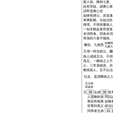
家人病。佛制七衆。
結有罪故。諸佛心者
語即是佛心也
如僧祇律云。若道逢
車乘䭾載。令如法供
殯埋。不得捨棄病人
一知非饒益食而貪食
未消而食。四食未消
而強持六食不隨病。
如藥師
懈怠。九無慧
九横大
又増一阿含經云。爾
病人成就五法。不得
爲五。一瞻病之人不
心。三常喜瞋恚。亦
瞻視病人。五不以法
往反。是謂瞻病之
五法病
得速差
又
38
生經
39
世
人當瞻疾病 問訊
善惡有報應 如種
世尊則爲父 經法
同學者兄弟
41