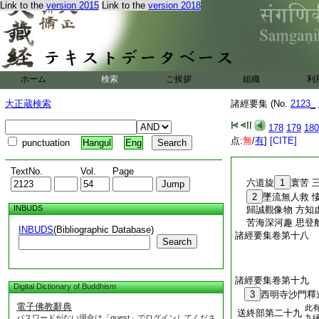
Link to the
version 2015
Link to the
version 2018
ホーム
検索
ご挨拶
組織
利
大正蔵検索
諸經要集 (No.
2123_
178
179
180
点:
無
/
有
]
[CITE]
punctuation
Hangul
Eng
TextNo.
Vol.
Page
六道旋
1
寰苦 
2
墜流無人救 
INBUDS
歸誠觀像物 方知
苦海深河趣 思登
INBUDS
(Bibliographic Database)
諸經要集卷第十八
Search
諸經要集卷第十九
Digital Dictionary of Buddhism
3
西明寺沙門釋
電子佛教辭典
此
送終部第二十九
パスワードがない場合は「guest」でログインしてくださ
九