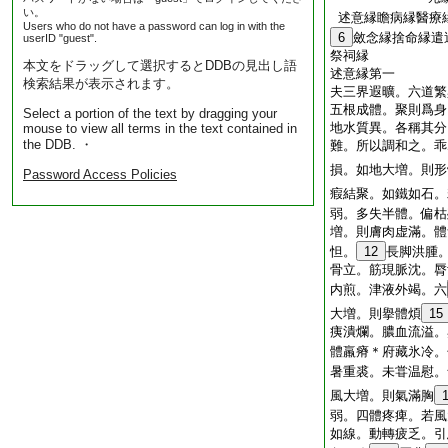
い。
述意縁瞻病縁醫療
Users who do not have a password can log in with the
6
斂念縁捨命縁遣
userID "guest".
祭祠縁
本文をドラッグして選択するとDDBの見出し語
述意縁第一
検索結果が表示されます。
夫三界遐曠。六道繁
五根成體。聚則爲身
Select a portion of the text by dragging your
地水質異。各稱其分
mouse to view all terms in the text contained in
the DDB. ・
難。所以調和之。乖
損。如地大増。則形
Password Access Policies
瘕結聚。如鐵如石。
弱。多失半體。偏枯
増。則膚肉虚滿。體
怛。
12
長脚洪腫
骨立。筋現脈沈。脣
内煎。津液外竭。六
大増。則擧體煩
15
痍潰爛。膿血流溢。
體羸瘠＊府藏氷冷。
暑重裘。未甞温慰。
風大増。則氣滿胸
弱。四體疼痺。若風
如線。動轉疲乏。引