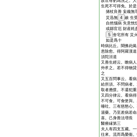
故世尊躬爲洗之。人
生死不可得免。於是
撾杖良善 妄纔無罪
災迅無
4
赦 生
自然惱病 失意恍愡
或縣官厄 財産耗盡
5
舍宅所有 災
如是爲十
時病比丘。聞佛此偈
患除愈。得阿羅漢道
須陀洹道
又善生經云。瞻病人
外求之。若不得物貸
之
又五百問事云。看病
給所須。不問病者。
取者應償。不還犯重
又四分律云。看病得
不可食。可食便與。
唾吐。三有慈愍心。
湯藥。乃至差病若命
喜。己身善法増長
醫療縁第三
夫人有四支五藏。一
往來。流而爲榮衞。