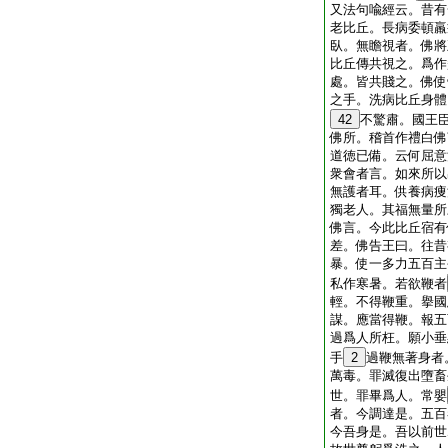
又法句喩經云。昔有
老比丘。長病委頓羸
臥。無瞻視者。佛將
比丘傳共視之。爲作
處。皆共賤之。佛使
之手。洗病比丘身體
42
不驚肅。國王
佛所。稽首作禮白佛
道徳已備。云何屈意
衆會者言。如來所以
無護者耳。供養病痩
獨老人。其福無量所
佛言。今此比丘宿有
差。佛告王曰。往昔
暴。使一多力五百主
私作寒暑。若欲鞭者
輕。不得鞭重。擧國
謀。應當得鞭。報五
過爲人所枉。願小垂
手
2
過鞭無著身者
萬毒。罪滅復出墮畜
世。罪畢爲人。常嬰
者。今調達是。五百
今吾身是。吾以前世