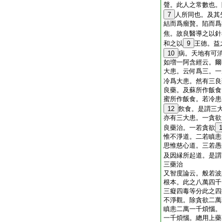
聲。此人之常數也。
7
人所同也。及其
結而爲瘤贅。陷而爲
焦。故良醫導之以針
和之以
9
王徳。益
10
病。天地有可
如増一阿含經云。爾
大患。云何爲三。一
冷爲大患。然有三良
良藥。及蘇所作飯食
蜜所作飯食。若冷患
12
飮食。是謂三
亦有三大患。一貪欲
良藥治。一若貪欲
惟不淨道。二若瞋恚
思惟慈心道。三若愚
及因縁所起道。是謂
三藥治
又智度論云。般若波
根本。此之八萬四千
三癡四毒等分此之四
不淨觀。除貪欲二萬
瞋恚二萬一千煩惱。
一千煩惱。總用上藥