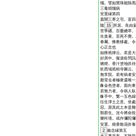
惱。譬如寶珠能除黒
三毒煩惱病
安置縁第四
蓋聞三界之宅。寔四
陰
15
所居。良由
苦爭纒。百憂總萃。
生貪著。至死不覺。
眷屬。佛教移處。令
心正念也
如僧祇律云。若是大
好房中。擬道俗問訊
燃燈。香汁塗地供待
依西域祇桓寺圖云。
無常院。若有病者安
厭背去者極衆還唯一
像金色塗者。面向東
若無力者。令病人臥
像手中。繋一五色綵
往生淨土之意。坐處
惡。原其此土本是雜
類群生。況今將命投
樂何境。或作彌陀彌
安置。燒香散花供養
2
斂念縁第五
夫三界非有。五陰皆