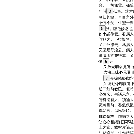
合。一切如電。揮萬
年於
3
抵掌。迷途
莫知其假。耳目之外
不信不受。生靈一謝
5
測。臨危修念也
如十誦律云。看病人
讃歎之。不得毀呰。
又四分律云。爲病人
又毘尼母論云。病人
違病者意並得罪。又
偈
6
云
又放光明名見佛 
念佛三昧必見佛 
7
令彼臨終勸念
又復勸令歸依佛 
述曰如前教已。復將
名像名。告語示之。
請有徳智人。讀誦大
宛轉目前。香氣氛氳
傳惡言。以臨終時。
排除是故。瞻病之人
使心心相續刹那不駐
土之意。故智度論云
生惡道從。生作惡臨