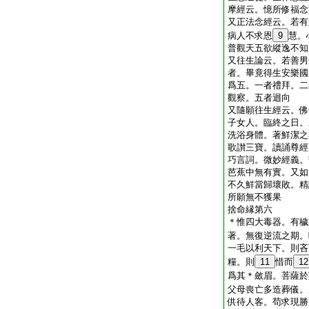
摩經云。憶所修福念
又正法念經云。若有
病人不求恩
9
慧。
普觀天五欲縱逸不知
又往生論云。若善男
者。畢竟得生安樂國
爲五。一者禮拜。二
觀察。五者迴向
又隨願往生經云。佛
子女人。臨終之日。
洗浴身體。著鮮潔之
歌讃三寶。讀誦尊經
巧言詞。微妙經義。
芭蕉中無有實。又如
不久鮮當歸壞敗。精
所願無不獲果
捨命縁第六
＊惟四大毒器。有穢
著。無復逆流之期。
一毛以利天下。則吝
糧。則
11
惜而
12
爲其＊斂眉。菩薩於
父母喪亡多造葬儀。
供待人客。苟求現勝