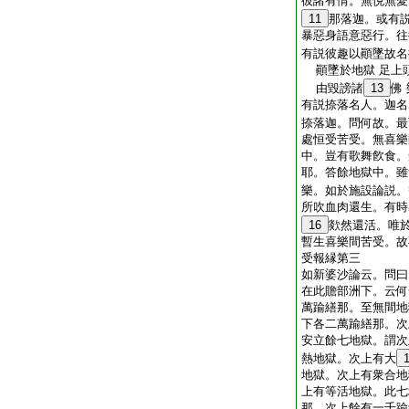
彼諸有情。無悦無愛
11
那落迦。或有
暴惡身語意惡行。往
有説彼趣以顚墜故名
顚墜於地獄 足上
由毀謗諸
13
佛
有説捺落名人。迦名
捺落迦。問何故。最
處恒受苦受。無喜樂
中。豈有歌舞飮食。
耶。答餘地獄中。雖
樂。如於施設論説。
所吹血肉還生。有時
16
欻然還活。唯
暫生喜樂間苦受。故
受報縁第三
如新婆沙論云。問曰
在此贍部洲下。云何
萬踰繕那。至無間地
下各二萬踰繕那。次
安立餘七地獄。謂次
熱地獄。次上有大
地獄。次上有衆合地
上有等活地獄。此七
那。次上餘有一千踰