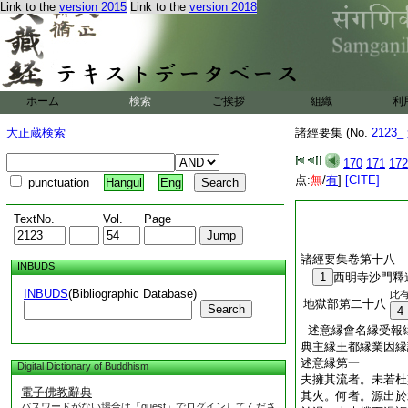
Link to the
version 2015
Link to the
version 2018
ホーム
検索
ご挨拶
組織
利
大正蔵検索
諸經要集 (No.
2123_
170
171
172
点:
無
/
有
]
[CITE]
punctuation
Hangul
Eng
TextNo.
Vol.
Page
諸經要集卷第十八
INBUDS
1
西明寺沙門釋
INBUDS
(Bibliographic Database)
此
地獄部第二十八
Search
4
述意縁會名縁受報
典主縁王都縁業因縁
述意縁第一
Digital Dictionary of Buddhism
夫擁其流者。未若杜
電子佛教辭典
其火。何者。源出於
パスワードがない場合は「guest」でログインしてくださ