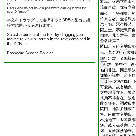
於湯。火未撲而湯詎
い。
流而自乾。撲火之賓
Users who do not have a password can log in with the
userID "guest".
而談。可得詳矣。如
怖其苦者。豈若懲其
本文をドラッグして選択するとDDBの見出し語
果不窮。惡生於苦。
検索結果が表示されます。
因之士。不厭果而自
Select a portion of the text by dragging your
自離。凡百君子。書
mouse to view all terms in the text contained in
會名縁第二
the DDB. ・
問曰。云何名地獄耶
云。梵名泥
7
黎耶
Password Access Policies
無行出故。又無福徳
9
故。於中生。復
名曰非道。因是事故
如婆沙論中。名不自
10
傍之所拘制。
可愛樂。故名地獄。
之中地最在下。故名
拘局不得自在。故名
此名無有。謂彼獄中
問曰。地獄多種或在
空。何故並名地獄。
不攝地空。今依新翻
迦。或云捺落迦。此
迦。又新婆沙論云。