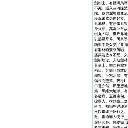
劍樹上。有鐵嘴烏啄
不死。還入灰河隨波
端。皮肉爛壞膿血流
冷風來吹尋便起立。
丸地獄。有熱鐵丸獄
身火然。萬毒並至故
鐵丸＊獄。至斤斧地
以熱鐵斤斧。斫其手
猶復不死久受
16
有群豺狼競來躋嚙。
痛萬端故令不死。久
劍樹地獄。入彼劍林
其身上。頭面身體無
兩目。苦痛悲號故使
樹獄。至寒氷獄。有
傷皮肉墮落。苦毒叫
口意亦然。斯墮想地
第二黒繩大地獄。有
各縱廣。五百由旬。
彼罪人。撲熱鐵上舒
使直。熱鐵斧逐繩道
次以鐵繩拼鋸解之。
數。驅迫罪人使行。
歴絡其身。燒皮徹
餘罪未畢。故使不死