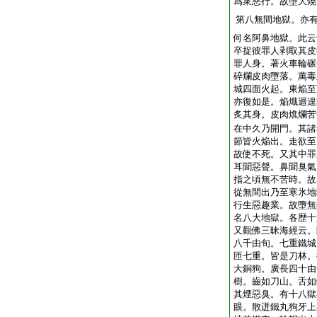
爲衆惡行。故墮大燒
第八無間地獄。亦
何名阿鼻地獄。此云
卒捉彼罪人剥取其皮
罪人身。著火車輪碾
碎爛皮肉墮落。萬毒
城四面火起。東焔至
亦復如是。焔熾迴遑
炙其身。皮肉燋爛苦
在中久乃開門。其諸
節皆火焔出。走欲至
故使不死。又其中罪
耳聞惡聲。鼻聞臭氣
指之頃無不苦時。故
從無間出乃至寒氷地
行生惡趣業。故墮無
名八大地獄。各歴十
又觀佛三昧海經云。
八千由旬。七重鐵城
匝七重。皆是刀林。
大銅狗。廣長四十由
樹。齒如刀山。舌如
其煙惡臭。有十八獄
眼。散迸鐵丸狗牙上