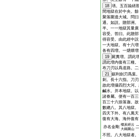
18
墡。五百踰繕
間地獄在於中央。餘
聚落圍遶大城。問曰
通。如説。贍部洲。
半。一一地獄其量廣
容受。答曰。此贍部
得容受。由此經中説
一大地獄。有十六増
各有四増。一煻煨増
19
屍糞増。謂此
謂此増内復有三種。
布刀刃以爲道路。二
21
鋸利劍刃爲葉
刺。長十六指。刀刃
故此増攝四烈大河。
鹹水。并本地獄。以
諸眷屬。便有一百三
百三十六捺落迦。故
數總八。其八地獄。
四天下外。有八萬天
復有大海。海外復有
樓炭經云
亦名金剛
大鐵圍山
不照。八大地獄者。