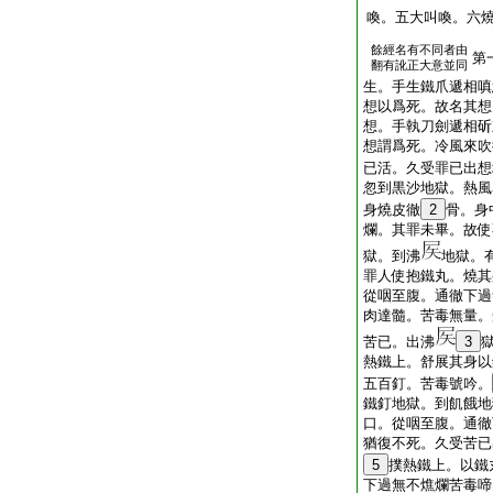
喚。五大叫喚。六
餘經名有不同者由
第
翻有訛正大意並同
生。手生鐵爪遞相嗔
想以爲死。故名其想
想。手執刀劍遞相斫
想謂爲死。冷風來吹
已活。久受罪已出想
忽到黒沙地獄。熱風
身燒皮徹
2
骨。身
爛。其罪未畢。故使
獄。到沸
地獄。
罪人使抱鐵丸。燒其
從咽至腹。通徹下過
肉達髓。苦毒無量。
苦已。出沸
3
熱鐵上。舒展其身以
五百釘。苦毒號吟。
鐵釘地獄。到飢餓地
口。從咽至腹。通徹
猶復不死。久受苦已
5
撲熱鐵上。以鐵
下過無不燋爛苦毒啼