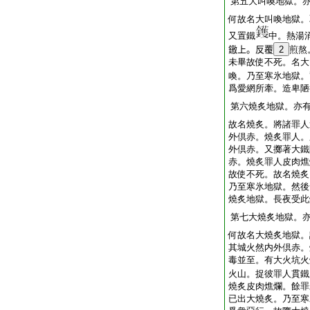
第五大叫喚地獄。
何故名大叫喚地獄。
又置鐵
中。熱湯
𨫼上。反覆
2
煎熬
未畢故使不死。名大
喚。乃至寒氷地獄。
爲愛網所牽。造卑陋
第六燒炙地獄。亦
故名燒炙。將諸罪人
外倶赤。燒炙罪人。
外倶赤。又擲著大鐵
赤。燒炙罪人皮肉燋
故使不死。故名燒炙
乃至寒氷地獄。然後
燒炙地獄。長夜受此
第七大燒炙地獄。
何故名大燒炙地獄。
其城火然内外倶赤。
毒並至。有大火坑火
火山。捉彼罪人貫鐵
燒炙皮肉燋爛。餘罪
已出大燒炙。乃至寒