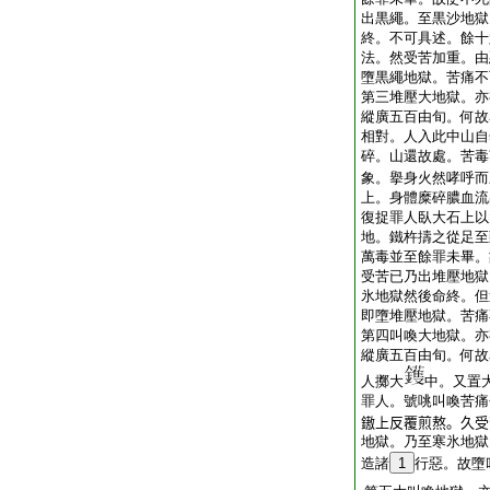
出黒繩。至黒沙地獄
終。不可具述。餘十
法。然受苦加重。由
墮黒繩地獄。苦痛不
第三堆壓大地獄。亦
縱廣五百由旬。何故
相對。人入此中山自
碎。山還故處。苦毒
象。擧身火然哮呼而
上。身體糜碎膿血流
復捉罪人臥大石上以
地。鐵杵擣之從足至
萬毒並至餘罪未畢。
受苦已乃出堆壓地獄
氷地獄然後命終。但
即墮堆壓地獄。苦痛
第四叫喚大地獄。亦
縱廣五百由旬。何故
人擲大
中。又置
罪人。號咷叫喚苦痛
𨫼上反覆煎熬。久
地獄。乃至寒氷地獄
造諸
1
行惡。故墮