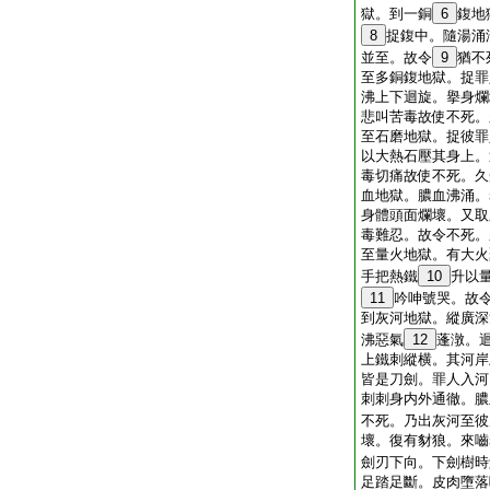
獄。到一銅
6
鍑地
8
捉鍑中。隨湯涌
並至。故令
9
猶不
至多銅鍑地獄。捉罪
沸上下迴旋。擧身爛
悲叫苦毒故使不死。
至石磨地獄。捉彼罪
以大熱石壓其身上。
毒切痛故使不死。久
血地獄。膿血沸涌。
身體頭面爛壞。又取
毒難忍。故令不死。
至量火地獄。有大火
手把熱鐵
10
升以
11
吟呻號哭。故
到灰河地獄。縱廣深
沸惡氣
12
蓬潡。
上鐵刺縱横。其河岸
皆是刀劍。罪人入河
刺刺身内外通徹。膿
不死。乃出灰河至彼
壞。復有豺狼。來嚙
劍刃下向。下劍樹時
足踏足斷。皮肉墮落