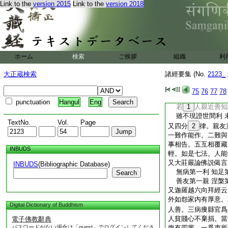
Link to the
version 2015
Link to the
version 2018
時佛告長老難陀。汝
難陀聞佛語已。即嗅
手作何等氣。白佛言
量。佛告難陀。如是
恒常共居隨順染習。
大名聞。爾時世尊因
ホーム
検索
ご挨拶
組織
利
若有手執沈水香 
須臾執持香自染 
大正蔵検索
諸經要集 (No.
2123_
爾時世尊復説偈言
若人親近惡知識 
75
76
77
78
必以惡友相親近 
punctuation
Hangul
Eng
若
1
人親近善知
雖不現證世間利 
TextNo.
Vol.
Page
又四分
2
律。親友
一難作能作。二難與
事相告。五互相覆藏
INBUDS
輕。如是七法。人能
又大莊嚴論佛説偈言
INBUDS
(Bibliographic Database)
無病第一利 知足
Search
善友第一親 涅槃
又迦羅越六向拜經云
外如怨家内有厚意。
Digital Dictionary of Buddhism
人善。三病痩縣官爲
人貧賤心不棄捐。當
電子佛教辭典
パスワードがない場合は「guest」でログインしてくださ
復有四輩。一爲吏所