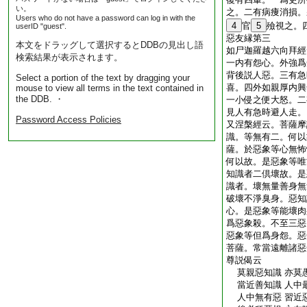
い。
之。二有病痩消損。
Users who do not have a password can log in with the
4
官
5
殮視之。
userID "guest".
惡友縁第三
本文をドラッグして選択するとDDBの見出し語
如尸迦羅越六向拜經
検索結果が表示されます。
一内有怨心。外強爲
背後説人惡。三有急
Select a portion of the text by dragging your
喜。四外如親厚内興
mouse to view all terms in the text contained in
the DDB. ・
一小侵之便大怒。二
見人有急時避人走。
Password Access Policies
又涅槃經云。菩薩摩
識。等無有二。何以
薩。於惡象等心無怖
何以故。是惡象等唯
知識者二倶壞故。是
識者。壞無量善身無
破壞不淨臭身。惡知
心。是惡象等能壞肉
爲惡象殺。不至三惡
惡象等但爲身怨。惡
菩薩。常當遠離諸惡
尊説偈云
莫親惡知識 亦莫
當近善知識 人中
人中無有惡 習近