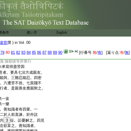
今當自嗅於手看。爾時
自手。佛語難陀。汝嗅此
。世尊。其手香氣微妙無
如是。若人親近諸善知識。
相親近故。必定當得廣
此事故。而説偈言
用条件
使い方
English
及以藿香麝香等
親附善知識復然
道世
撰 ) in Vol. 00
現世不得好名聞
79
80
81
82
83
84
85
86
87
88
89
90
[行番号:
無
/
有
] [返り点:
有
/
無
]
當來亦墮阿鼻獄
識 隨順彼等所業行
未來當得盡苦因
意者。要具七法方成親友。
能與。三難忍能忍。四密
。六遭苦不捨。七貧賤不
行者。是親善友應親附之。
第一富
第一樂
。善知識者有四輩。一
二於人前直諫。於外説
共
3
征。訟憂解之。四見
念欲富之。善知識者。
捕。將歸藏匿於後解決