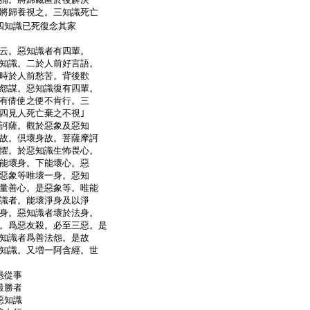
將歸養視之。三知識死亡
四知識已死復念其家
云。惡知識者有四輩。
知識。二於人前好言語。
時於人前愁苦。背後歡
怨謀。惡知識復有四輩。
有倩使之便不肯行。三
四見人死亡棄之不視｣
訶薩。觀於惡象及惡知
故。倶壞身故。菩薩摩訶
懼。於惡知識生怖畏心。
能壞身。下能壞心。惡
惡象等唯壞一身。惡知
量善心。是惡象等。唯能
識者。能壞淨身及以淨
身。惡知識者壞於法身。
。爲惡友殺。必至三惡。是
知識者爲善法怨。是故
知識。又増一阿含經。世
愚從事
最勝者
惡知識