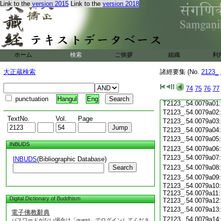
T2123_.54.0078c19
Link to the
version 2015
Link to the
version 2018
T2123_.54.0078c20
T2123_.54.0078c21
T2123_.54.0078c22
T2123_.54.0078c23
T2123_.54.0078c24
ホーム
検索
ご挨拶
組織
利
T2123_.54.0078c25
T2123_.54.0078c26
大正蔵検索
諸經要集 (No.
2123_
T2123_.54.0078c27
T2123_.54.0078c28
74
75
76
77
T2123_.54.0078c29
punctuation
Hangul
Eng
T2123_.54.0079a01
T2123_.54.0079a02
TextNo.
Vol.
Page
T2123_.54.0079a03
T2123_.54.0079a04
T2123_.54.0079a05
INBUDS
T2123_.54.0079a06
T2123_.54.0079a07
INBUDS
(Bibliographic Database)
Search
T2123_.54.0079a08
T2123_.54.0079a09
T2123_.54.0079a10:
T2123_.54.0079a11:
Digital Dictionary of Buddhism
T2123_.54.0079a12:
T2123_.54.0079a13
電子佛教辭典
T2123_.54.0079a14
パスワードがない場合は「guest」でログインしてくださ