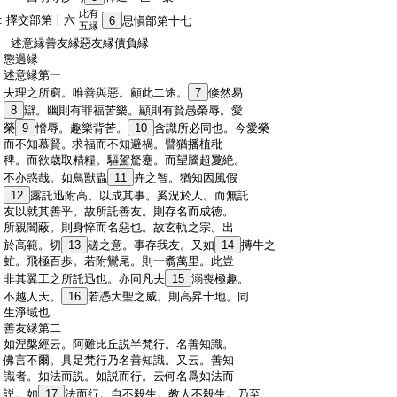
此有
:
擇交部第十六
6
思愼部第十七
五縁
:
述意縁善友縁惡友縁債負縁
:
懲過縁
:
述意縁第一
:
夫理之所窮。唯善與惡。顧此二途。
7
倏然易
:
8
辯。幽則有罪福苦樂。顯則有賢愚榮辱。愛
:
榮
9
憎辱。趣樂背苦。
10
含識所必同也。今愛榮
:
而不知慕賢。求福而不知避禍。譬猶播植秕
:
稗。而欲歳取精糧。驅駕駑蹇。而望騰超夐絶。
:
不亦惑哉。如鳥獸蟲
11
卉之智。猶知因風假
:
12
露託迅附高。以成其事。奚況於人。而無託
:
友以就其善乎。故所託善友。則存名而成徳。
:
所親闇蔽。則身悴而名惡也。故玄軌之宗。出
:
於高範。切
13
磋之意。事存我友。又如
14
摶牛之
:
虻。飛極百歩。若附鸞尾。則一翥萬里。此豈
:
非其翼工之所託迅也。亦同凡夫
15
溺喪極趣。
:
不越人天。
16
若憑大聖之威。則高昇十地。同
:
生淨域也
:
善友縁第二
:
如涅槃經云。阿難比丘説半梵行。名善知識。
:
佛言不爾。具足梵行乃名善知識。又云。善知
:
識者。如法而説。如説而行。云何名爲如法而
:
説。如
17
法而行。自不殺生。教人不殺生。乃至