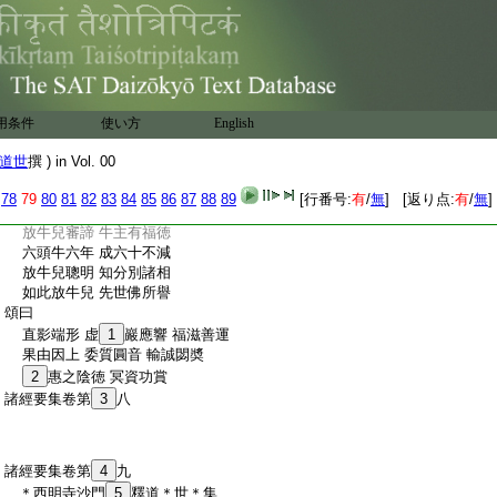
:
故智者。欲求佛道當作是學
:
9
又放牛經。出増一阿含別品同譯。佛告諸比
:
丘。有十一法。放牛兒不知放牛便宜。不曉養
:
牛。何等爲十一。一者放牛兒不知色。二者不
:
知相。三者不知摩刷。四者不知護瘡。五者不
:
知作煙。六者不知擇道行。七者不知處牛。八
用条件
使い方
English
:
者不知何道渡水。九者不知逐好水草。十者
:
不知
10
搆牛不遺殘。十一者不知分別養可用
道世
撰 ) in Vol. 00
:
不可用。如是十一事。放牛兒不曉養護其牛
:
者。牛終不
11
滋息。日日有減。此喩比丘。亦有
78
79
80
81
82
83
84
85
86
87
88
89
[行番号:
有
/
無
] [返り点:
有
/
無
]
:
十一種損益。不可具述。佛於是頌曰
:
放牛兒審諦 牛主有福徳
:
六頭牛六年 成六十不減
:
放牛兒聰明 知分別諸相
:
如此放牛兒 先世佛所譽
:
頌曰
:
直影端形 虚
1
巖應響 福滋善運
:
果由因上 委質圓音 輸誠閟奬
:
2
惠之陰徳 冥資功賞
:
諸經要集卷第
3
八
:
諸經要集卷第
4
九
:
＊西明寺沙門
5
釋道＊世＊集