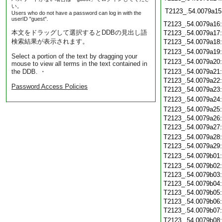
い。
T2123_.54.0079a15
Users who do not have a password can log in with the
userID "guest".
T2123_.54.0079a16
本文をドラッグして選択するとDDBの見出し語
T2123_.54.0079a17
検索結果が表示されます。
T2123_.54.0079a18
T2123_.54.0079a19
Select a portion of the text by dragging your
T2123_.54.0079a20
mouse to view all terms in the text contained in
the DDB. ・
T2123_.54.0079a21
T2123_.54.0079a22
Password Access Policies
T2123_.54.0079a23
T2123_.54.0079a24
T2123_.54.0079a25
T2123_.54.0079a26
T2123_.54.0079a27
T2123_.54.0079a28
T2123_.54.0079a29
T2123_.54.0079b01
T2123_.54.0079b02
T2123_.54.0079b03
T2123_.54.0079b04
T2123_.54.0079b05
T2123_.54.0079b06
T2123_.54.0079b07
T2123_.54.0079b08