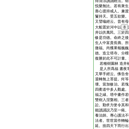
得清涼讀誦經法。命
悦樂無比。若有衆生
善心渡持戒人。兼渡
鬘持天。受五欲樂。
又譬喩經云。昔有母
大船置於河中以
8
井以供萬民。三於四
修是功徳。命終之後
生人中富貴長壽。所
微福。尚獲果報巍巍
徳。造立塔寺。分檀
復勝於此不可計量。
若種樹園林 造井
是人所爲福 晝夜
又華手經云。佛告舍
退轉無上菩提。何等
壞。當加修治。若塊
四衢道中多人觀處。
福之縁。塔中畫作若
雙樹入涅槃相。三者
訟。勤求方便令其和
能讀誦説乃至一偈。
養法師。專心護法不
法者。世世當作轉輪
延。捨四天下而行出