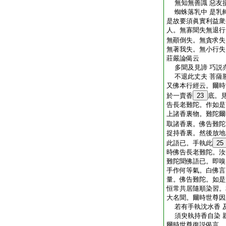
無知無善識 惡友
蜘蛛落乳中 是乳
是故要須眞實利益衆
人。無寡聞失無退行
無顚倒失。無貪求失
無著我失。無小行失
莊嚴論偈云
多聞及見諦 巧説
不退此丈夫 菩薩
又佛本行經云。爾時
於一賣香
23
底。
告長老難陀。作如是
上諸香裏物。難陀爾
取諸香裏。佛告難陀
捉持香裏。然後放地
此語已。手執此
25
時佛告長老難陀。汝
難陀聞佛語已。即嗅
手作何等氣。白佛言
量。佛告難陀。如是
恒常共居隨順染習。
大名聞。爾時世尊因
若有手執沈水香 
須臾執持香自染 
爾時世尊復説偈言