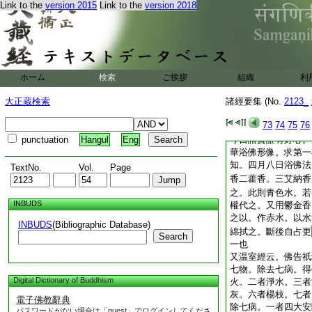
Link to the
version 2015
Link to the
version 2018
又摩訶刹頭經。亦名
下人民。十方諸佛。
皆用四月八日夜半時
八日夜半時得佛道。
般泥洹。佛言。所以
際。殃罪悉畢。萬物
ホーム
検索
ご挨拶
組織
利
熱。時氣和適。今是
大正蔵検索
諸經要集 (No.
2123_
念佛功徳。浴佛形像
佛言我爲菩薩時。三
73
74
75
76
十六＊反作金輪王。
punctuation
Hangul
Eng
今日諸賢誰有好心。
華浴佛形像。求第一
知。四月八日浴佛法
TextNo.
Vol.
Page
香二藿香。三艾納香
之。此則青色水。若
INBUDS
權代之。又用鬱金香
之以。作赤水。以水
INBUDS
(Bibliographic Database)
綿拭之。斷後自占更
Search
一也
又温室經云。佛告祇
七物。除去七病。得
Digital Dictionary of Buddhism
火。二者淨水。三者
灰。六者楊枝。七者
電子佛教辭典
除七病。一者四大安
パスワードがない場合は「guest」でログインしてくださ