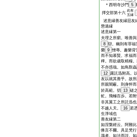
＊西明寺沙門
5
此有
擇交部第十六
五縁
述意縁善友縁惡友
懲過縁
述意縁第一
夫理之所窮。唯善與
8
辯。幽則有罪福
榮
9
憎辱。趣樂背
而不知慕賢。求福而
稗。而欲歳取精糧。
不亦惑哉。如鳥獸蟲
12
露託迅附高。
友以就其善乎。故所
所親闇蔽。則身悴而
於高範。切
13
磋
虻。飛極百歩。若附
非其翼工之所託迅也
不越人天。
16
若
生淨域也
善友縁第二
如涅槃經云。阿難比
佛言不爾。具足梵行
識者。如法而説。如