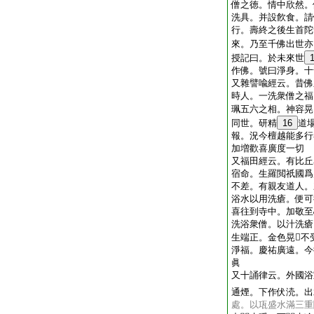
僧之徳。情中欣然。
洗具。并設飮食。請
行。壽終之後生首陀
來。乃至千佛出世亦
授記曰。於未來世
作佛。號曰淨身。十
又雜譬喩經云。昔佛
時人。一洗衆僧之福
珮五六之相。神容晃
同世。研精
16
道
報。況今檀越能多行
加増歡喜廣度一切
又福田經云。有比丘
宿命。生羅閲祇國爲
不差。有親友道人。
浴水以用洗瘡。便可
喜往到寺中。加敬至
洗浴衆僧。以汁洗瘡
生端正。金色晃𦸸
淨福。慶祐廣遠。今
眞
又十誦律云。外國浴
通煙。下作伏涜。出
處。以瓨盛水滿三重