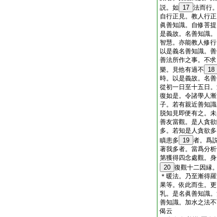
説。如
17
法而行
自行正見。教人行正
眞善知識。自修菩提
是義故。名善知識。
智慧。亦能教人修行
以是義名善知識。善
善法所作之事。不求
樂。見他有過不
18
時。以是義故。名善
從初一日至十五日。
復如是。令諸學人漸
子。若有親近善知識
脱知見即便有之。未
善友當觀。是人貪欲
多。若知是人貪欲多
瞋恚多
19
者。爲
著我多者。當爲分析
第獲得四念處觀。身
20
復觀十二因縁
＊暖法。乃至漸得羅
果等。依此而生。更
乳。是名眞善知識。
善知識。加水之法不
偈云