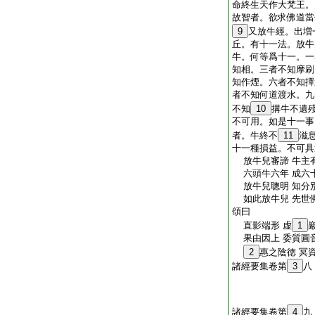
命終生天作大梵王。
故智者。欲求佛道當
9
又放牛經。出増
丘。有十一法。放牛
牛。何等爲十一。一
知相。三者不知摩刷
知作煙。六者不知擇
者不知何道渡水。九
不知
10
搆牛不遺
不可用。如是十一事
者。牛終不
11
滋
十一種損益。不可具
放牛兒審諦 牛主
六頭牛六年 成六
放牛兒聰明 知分
如此放牛兒 先世
頌曰
直影端形 虚
1
果由因上 委質圓音
2
惠之陰徳 冥
諸經要集卷第
3
八
諸經要集卷第
4
九