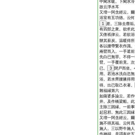
中閣水暖。下閣水冷
故云淨水耳
又増一阿含經云。爾
浴室有五功徳。云何
1
差。三除去塵垢
有四部之衆。欲求此
又僧祇律云。若欲浴
辦其薪炭。温暖得所
各以腰帶繋衣作識。
兩臂而入。一手遮前
先白已無罪。不得一
臂。一手覆前竟。次
已。
3
閉戸而坐。
用。若池水洗自恣無
浴。若水齊腰腋得用
得。出已取己衣著。
雜福縁第六
如薩婆多論云。若作
井。及作橋梁船。此
主除三因縁。一前事
起惡邪。無此三因縁
又増一阿含經云。爾
施不得其福。云何爲
施人。三以野牛施人
作神祠。是謂有此五