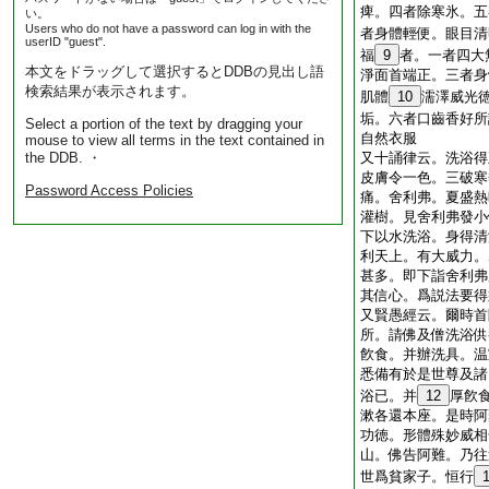
痺。四者除寒氷。五
い。
Users who do not have a password can log in with the
者身體輕便。眼目清
userID "guest".
福
9
者。一者四大
本文をドラッグして選択するとDDBの見出し語
淨面首端正。三者身
検索結果が表示されます。
肌體
10
濡澤威光
垢。六者口齒香好所
Select a portion of the text by dragging your
自然衣服
mouse to view all terms in the text contained in
the DDB. ・
又十誦律云。洗浴得
皮膚令一色。三破寒
Password Access Policies
痛。舍利弗。夏盛熱
灌樹。見舍利弗發小
下以水洗浴。身得清
利天上。有大威力。
甚多。即下詣舍利弗
其信心。爲説法要得
又賢愚經云。爾時首
所。請佛及僧洗浴供
飮食。并辦洗具。温
悉備有於是世尊及諸
浴已。并
12
厚飮
漱各還本座。是時阿
功徳。形體殊妙威相
山。佛告阿難。乃往
世爲貧家子。恒行