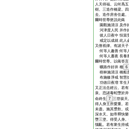
人天得福。云何爲五
樹。三造作橋梁。四
去。造作房舍住處。
爾時世尊便説此偈
園觀施清涼 及作
河津度人民 并作
彼人日夜中 恒當
戒定以成就 此人
又僧祇律。有諸天子
何等人趣善 何等
何等人晝夜 長養
爾時世尊。以偈答言
曠路作好井 種
6
樹林施清涼 橋船
布施修淨戒 智慧
功徳日夜増 常生
又正法念經云。若有
泉。恐諸毒蛇墮於井
命終生
7
三箜篌天
得人身王所愛重。若
未盡。施其漿飮。或
深水天。如帝釋快樂
墮三塗。得受人身。
惱亂。若有衆生持戒