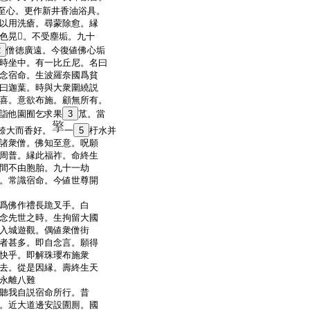
至心。更作新井香油浴具。
以用洗瘡。尋蒙除愈。縁
色晃𦸸。不受塵垢。九十
2
僧徳廣遠。今復値佛心垢
時坐中。有一比丘尼。名曰
念宿命。生波羅奈國爲貧
曰迦葉。時與大衆圍繞説
喜。意欲布施。顧無所有。
詣他園囿乞求果
3
苽。當
㮈大而香好。
一
5
杅水并
諸衆僧。佛知至意。呪願
周普。縁此福祚。命終生
間不由胞胎。九十一劫
。常識宿命。今値世尊開
爲佛作禮長跪叉手。白
念先世之時。生拘留大國
入城遊觀。偶値衆僧街
者甚多。即自念言。願得
快乎。即解珠瓔布施衆
去。從是因縁。壽終生天
永離八難
聽我自説宿命所行。昔
。近大道邊安設圊厠。國