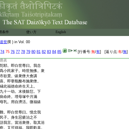
得止息。縁此功徳。命終
世間爲轉輪王。各三十
一劫。足下生毛躡空而
世尊顧臨衆生。蠲我愚濁。
。號曰眞人。功報
27
成諦
用条件
使い方
English
拘盧。即白佛言。憶念我
者子。時世無佛。衆僧教
道世
撰 ) in Vol. 00
法。聞法歡喜。將一藥果
上衆僧。縁此果報命終生天。下
74
75
76
77
78
79
80
81
82
83
84
85
[行番号:
無
/
有
] [返り点:
有
/
無
]
衆超絶。九十一劫未曾
應眞
陀耶。即白世尊曰。我念
爲小民家子。時世無佛。衆
市欲賣。値衆僧大會講
喜。即擧瓶酪布施衆僧。
縁此福徳命終生天上。
九十一劫。末後餘愆。下
病命終。埋母塚中月滿
母乳。用自濟活。微福値
難。即白世尊曰。憶念我
民子。身生惡瘡治之不
語我言。當浴衆僧。取其浴
愈。又可得福。我即歡喜。