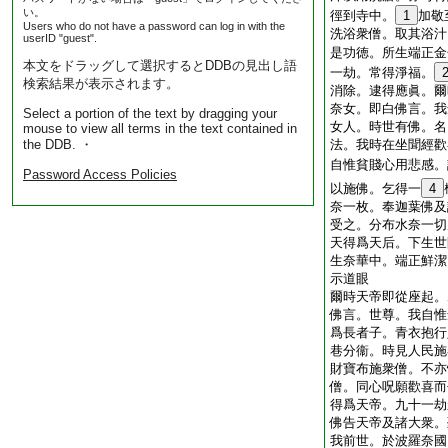
い。
徑到寺中。
1
加敬
Users who do not have a password can log in with the
洗浴衆僧。取其浴汁
userID "guest".
是功徳。所生端正金
本文をドラッグして選択するとDDBの見出し語
一劫。常得淨福。
検索結果が表示されます。
消除。逮得應眞。爾
奈女。即白佛言。我
Select a portion of the text by dragging your
女人。時世有佛。名
mouse to view all terms in the text contained in
the DDB. ・
法。我時在坐聞經歡
自惟貧賤心用悲感。
Password Access Policies
以施佛。乞得一
4
奈一枚。奉迦葉佛及
受之。分布水奈一切
天得爲天后。下生世
生奈華中。端正鮮潔
示道眼
爾時天帝即從座起。
佛言。世尊。我自惟
爲長者子。青衣抱行
巷分衞。時見人民施
財寶布施衆僧。不亦
僧。同心呪願歡喜而
得爲天帝。九十一劫
佛告天帝及諸大衆。
我前世。於波羅奈國