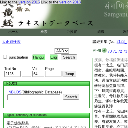
Link to the
version 2015
Link to the
version 2018
給衆僧。行路頓乏亦
生天爲天帝釋。下生
六返。典領天人九十
遊。食福自然。今値
安以靜慧。生死栽枯
其爲然矣
ホーム
検索
ご挨拶
組織
利
復有一比丘。名曰波
昔。生拘那竭國爲長
大正蔵検索
諸經要集 (No.
2123_
化大會説法。我往聽
名呵
28
梨勒。奉
70
71
72
73
生世間恒處尊貴。與
punctuation
Hangul
Eng
疾病。餘福値佛逮得
復有一比丘。名曰須
TextNo.
Vol.
Page
宿命。生維耶離國。
僧教化。我時持酪入
法。過而立聽聞法歡
INBUDS
僧得呪願益懷欣躍。
下生世間恒處尊貴。
INBUDS
(Bibliographic Database)
生世間。母妊數月得
Search
乃生。塚中七年飮死
佛逮得眞諦
復有一比丘。名曰阿
Digital Dictionary of Buddhism
昔。生羅閲祇國爲庶
差。有親友道人。來
電子佛教辭典
汁以用洗瘡。亦可得
パスワードがない場合は「guest」でログインしてくださ