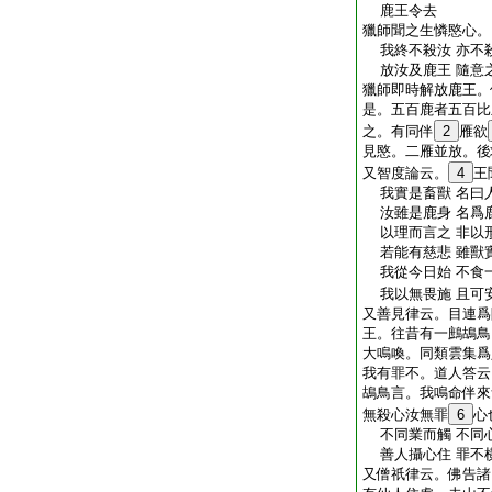
鹿王令去
獵師聞之生憐愍心。
我終不殺汝 亦不
放汝及鹿王 隨意
獵師即時解放鹿王。
是。五百鹿者五百比
之。有同伴
2
雁欲
見愍。二雁並放。後
又智度論云。
4
王
我實是畜獸 名曰
汝雖是鹿身 名爲
以理而言之 非以
若能有慈悲 雖獸
我從今日始 不食
我以無畏施 且可
又善見律云。目連爲
王。往昔有一鷓鴣鳥
大鳴喚。同類雲集爲
我有罪不。道人答云
鴣鳥言。我鳴命伴來
無殺心汝無罪
6
心
不同業而觸 不同
善人攝心住 罪不
又僧祇律云。佛告諸