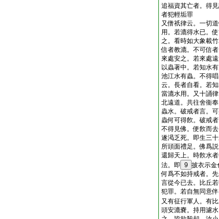
追福資其亡者。得見
者犯輕垢罪
又僧祇律云。一切道
用。若漉得水已。使
之。看時如大象載竹
信者教漉。不可信者
來處安之。若來處遠
以蟲著中。若知水有
池江水有蟲。不得唱
云。長者自看。若知
當漉水用。又十誦律
北遠道。共往舍衞奉
蟲水。破戒者言。可
蟲何可得飮。破戒者
不得見佛。便飮而去
遂渇乏死。即生三十
所頭面禮足。佛爲説
還歸天上。時飮水者
法。即
9
披衣示金
何爲不如持戒者。先
言從今已去。比丘若
犯罪。若自無同意伴
又有征行軍人。有比
頭安漉嚢。持用濾水
之。皆欲殺却。汝小