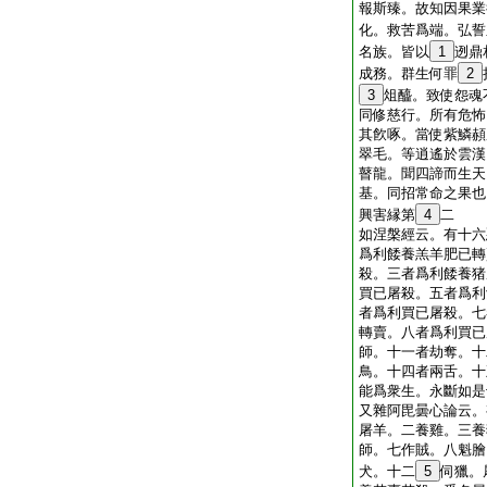
報斯臻。故知因果業
化。救苦爲端。弘誓
名族。皆以
1
迾鼎
成務。群生何罪
2
3
俎醯。致使怨魂
同修慈行。所有危怖
其飮啄。當使紫鱗頳
翠毛。等逍遙於雲漢
瞽龍。聞四諦而生天
基。同招常命之果也
興害縁第
4
二
如涅槃經云。有十六
爲利餧養羔羊肥已轉
殺。三者爲利餧養猪
買已屠殺。五者爲利
者爲利買已屠殺。七
轉賣。八者爲利買已
師。十一者劫奪。十
鳥。十四者兩舌。十
能爲衆生。永斷如是
又雜阿毘曇心論云。
屠羊。二養雞。三養
師。七作賊。八魁膾
犬。十二
5
伺獵。