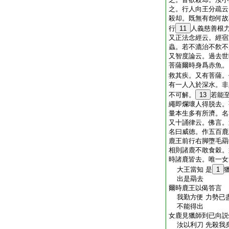
之。行人向王分疏云
殺却。既無有怨何故
行
11
人義慈善根
又正法念經云。經宿
蟲。若不漉治不飮不
又智度論云。過去世
菩薩爾時身爲赤魚。
救其疾。又有菩薩。
有一人入於深水。非
不可解。
13
若能
繩即爛壞人得脱去。
量本生多有所濟。名
又十誦律云。佛言。
名曰威徳。作五百鹿
鹿王前行右脚墮毛羂
相則諸鹿不敢食穀。
時諸鹿皆去。唯一女
大王當知 是
1
出是羂去
爾時鹿王以偈答言
我勤方便 力勢已盡
不能得出
女鹿見獵師到已向説
汝以利刀 先殺我身