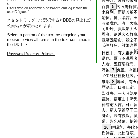
過去時。波羅奈國有
い。
百賈
5
客入海採寶
Users who do not have a password can log in with the
userID "guest".
水羅刹。而捉其船不
驚怖。皆共唱言。天
本文をドラッグして選択するとDDBの見出し語
救濟我也。有一大龜
検索結果が表示されます。
向船所。負載衆人即
恩者。欲以大石打龜
Select a portion of the text by dragging your
mouse to view all terms in the text contained in
龜濟難活命。殺之不
the DDB. ・
我停飢急。誰能念恩
日夜中。有大群象
Password Access Policies
是也。爾時不識恩者
人者。五百婆羅門。
濟彼
7
免難。今復
又佛説栴檀樹經云。
維耶
8
離國。有五
歴深山。日暮止宿。
皆引去。一人臥熟失
徑路。窮厄山中啼哭
神謂窮人言。可止留
去。窮人便留至于三
身命。未有微報。顧
還。願乞發遣。樹神
10
餅賜之。去此
樹神言。此樹香潔。