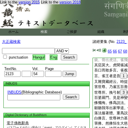
Link to the
version 2015
Link to the
version 2018
也。王有愧色。汝受
勅於國中。若有驅逐
數千皆來依附。飮食
節五穀豐熟。人無疾
我身是也。烏者阿難
頭檀是也。時王夫人
ホーム
検索
ご挨拶
組織
利
人者調達是也。我雖
難有至意
大正蔵検索
諸經要集 (No.
2123_
又雀王經云。昔者菩
由護身瘡。有虎食獸
65
66
67
68
雀王入口啄骨。日日
punctuation
Hangul
Eng
疵。骨出虎活。雀飛
其惡莫大。虎聞雀誡
TextNo.
Vol.
Page
吾口而敢多言。雀覩
言。雀王者是吾
1
又雜寶藏經云。時提
INBUDS
害世尊。乃雇五百善
INBUDS
(Bibliographic Database)
世尊所。挽弓射
3
Search
百婆羅門。見是神變
佛懺悔。佛爲説法。
願聽我等出家學道。
落法服著體。重爲説
Digital Dictionary of Buddhism
白佛言。世尊神力甚
電子佛教辭典
害佛。然佛恒生大慈
パスワードがない場合は「guest」でログインしてくださ