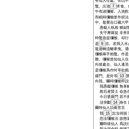
有仙人住處。去山不
鼈。出池
7
求食。
中有諸獼猴。入池飮
而眠時獼猴便作婬法
中。鼇覺合口藏六甲
愚癡人執相 猶如
失守摩羅捉 非斧
時鼈急捉獼猴。却行
是
9
念。若我入水
鼇迴轉流離牽曳。遇
獼猴兩手抱鼈。作是
難。獼猴曾知仙人住
向彼處去。仙人遙見
是獼猴爲作何等欲戲
羅門。是何等
13
向我。爾時獼猴即説
我愚癡獼猴 無辜
救厄者賢士 命急
今日婆羅門 若不
須臾斷
14
身生
爾時仙人以偈答言
我
15
念汝得脱
恐汝獼猴法 故態
爾時彼仙人 爲説
鼇汝宿命時 曾號