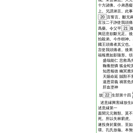
十方諸佛。小弟愚癡
上。兄謂弟言。此事
20
言誓言。斷兄
言汝二子諍使我頭痛
爲藥。令父平
21
興惡意欲斷兄足。後
拍殺弟。今作樹神。
國王頭痛者其父也。
言使我頭痛者。後果
福報應如影隨形。頌
盛哉能仁 悲救爲先
鞠養慈憐 狐金蛇賞
知恩報徳 幽冥應焉
天賜命延 賊獸不害
違恩背義 禍害危身
肝血塗神
放
22
生部第十四
述意縁興害縁放生
述意縁第一
蓋聞元元雜類。莫不
死。所以失林窮虎。
遂投身於案側。至如
環。孔氏放龜。本無