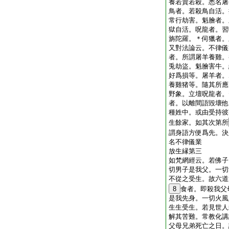
養若賣若殺。悉名屠
鳥者。若殺鳥自活。
常行劫害。魁膾者。
獄自活。呪龍者。習
旃陀羅。＊伺獵者。
又對法論云。不律儀
者。所謂屠羊養雞。
兎劫盜。魁膾害牛。
好爲損等。屠羊者。
養雞猪等。隨其所應
野象。立壇呪龍者。
者。以離間語毀壞他
種姓中。或由受持彼
生餘家。如其次第所
謂身語方便爲先。決
名不律儀業
放生縁第三
如梵網經云。若佛子
切男子是我父。一切
不從之受生。故六道
8
食者。即殺我父
是我先身。一切火風
生生受生。若見世人
解其苦難。常教化講
父母兄弟死亡之日。