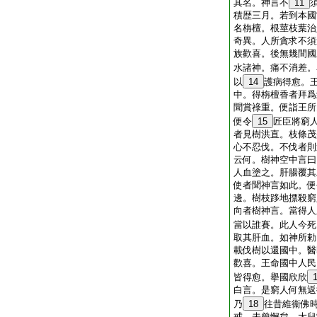
其名。神言不
11
積歴三月。若到本國
名栴檀。根莖枝葉治
奇異。人所貪求不須
族歡喜。後無幾間國
水諸神。痛不消差。
以
14
護病得愈。
中。得栴檀香者拜爲
聞賞祿重。便詣王所
便令
15
匠臣將窮
者見樹洪直。枝條茂
心不忍伐。不伐者則
云何。樹神空中言曰
人血塗之。肝腸覆其
使者聞神言如此。便
邊。樹枝跢地摽殺窮
向者樹神言。當得人
當以誰賽。此人今死
取其肝血。如神所勅
載伐樹以還國中。醫
歡喜。王命國中人民
皆得愈。擧國欣欣
白言。是窮人何無返
乃
18
往昔維衞佛
戒。未曾懈怠。大兒