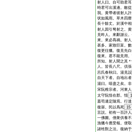
射人曰。自可助君耳
時君可出溪邊。敵從
我。黄帶者彼射人許
状如風雨。草木四靡
長十餘丈。於溪中相
射人因引弩射之。黄
見昨人。來辭謝云。
來。來必爲禍。射人
甚多。家致巨富。數
復更往獵。復見先白
復來。君不能見用。
所知。射人聞之其＊
人。皆長八尺。倶張
呂氏春秋曰。湯見設
自天下者。自地出者
湯曰。嘻盡之矣。非
宋阮稚宗者。河東人
太守阮愔在郡。愔
蓋苟邊定隨焉。行達
復寤。民以爲死
15
言説。初有一百許人
一佛圖。僧衆供養不
漁獵今應受報。便取
諸牲獸之法。復納于