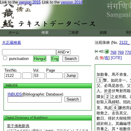
Link to the
version 2015
Link to the
version 2018
ホーム
検索
ご挨拶
組織
利
大正蔵検索
法苑珠林 (No.
2122_
768
769
770
点:
無
/
有
]
[CITE]
punctuation
Hangul
Eng
TextNo.
Vol.
Page
加芻養。馬不肯食。
1
撃。如此非一。
父。必爲是故也。父
INBUDS
入。於是伏弩射而殺
INBUDS
(Bibliographic Database)
隣女
2
之皮所戲。
Search
欲取人爲婦耶。招此
竟。馬皮
4
蹶然而
敢救之。走告其父。
Digital Dictionary of Buddhism
數日。得於大樹枝間
績於樹上。其繭綸理
電子佛教辭典
而養之。其＊核數倍
パスワードがない場合は「guest」でログインしてくださ