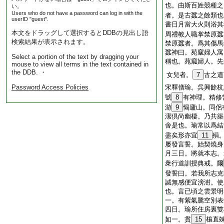
也。由斯百姓競種之
い。
Users who do not have a password can log in with the
者。是古蠶之餘類也
userID "guest".
書日月當大火則浴其
本文をドラッグして選択するとDDBの見出し語
周禮教人職掌禁原蠶
検索結果が表示されます。
禁原蠶者。爲其傷馬
蠶神曰。苑窳婦人寓
Select a portion of the text by dragging your
稱也。苑窳婦人。先
mouse to view all terms in the text contained in
the DDB. ・
女兒者。
7
古之遺
Password Access Policies
宋釋僧瑜。呉興餘杭
號
8
有神理。精修
游
9
愒廬山。同侶
潔倶尚幽棲。乃共築
舍是也。瑜常以爲結
盡矣形亦宜
11
殞
屡發言誓。始契燒身
月三日。將就本志。
衆行道訓授典戒。爾
發誓曰。若我所志克
誠無感便宜滂澍。使
也。言已頃之雲景明
一。有紫氣騰空別表
四日。瑜所住房裏雙
如一。貫
15
欀直