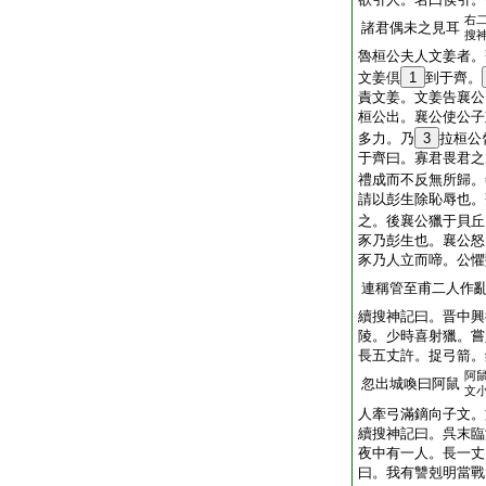
右
諸君偶未之見耳
搜
魯桓公夫人文姜者。
文姜倶
1
到于齊。
責文姜。文姜告襄公
桓公出。襄公使公子
多力。乃
3
拉桓公
于齊曰。寡君畏君之
禮成而不反無所歸。
請以彭生除恥辱也。
之。後襄公獵于貝丘
豕乃彭生也。襄公怒
豕乃人立而啼。公懼
連稱管至甫二人作
續搜神記曰。晋中興
陵。少時喜射獵。嘗
長五丈許。捉弓箭。
阿
忽出城喚曰阿鼠
文
人牽弓滿鏑向子文。
續搜神記曰。呉末臨
夜中有一人。長一丈
曰。我有讐剋明當戰