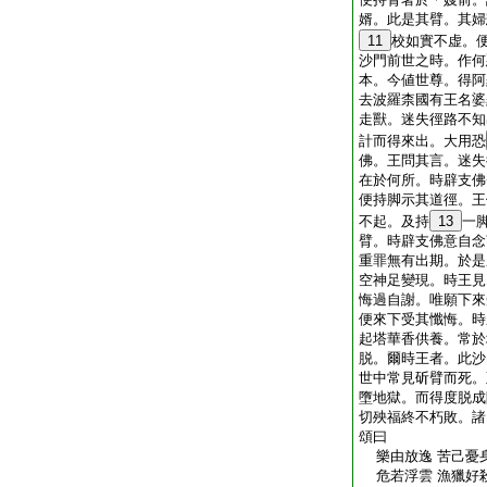
婿。此是其臂。其婦
11
校如實不虚。
沙門前世之時。作何
本。今値世尊。得阿
去波羅柰國有王名婆
走獸。迷失徑路不知
計而得來出。大用恐
佛。王問其言。迷失
在於何所。時辟支佛
便持脚示其道徑。王
不起。及持
13
一
臂。時辟支佛意自念
重罪無有出期。於是
空神足變現。時王見
悔過自謝。唯願下來
便來下受其懺悔。時
起塔華香供養。常於
脱。爾時王者。此沙
世中常見斫臂而死。
墮地獄。而得度脱成
切殃福終不朽敗。諸
頌曰
樂由放逸 苦己憂身
危若浮雲 漁獵好殺