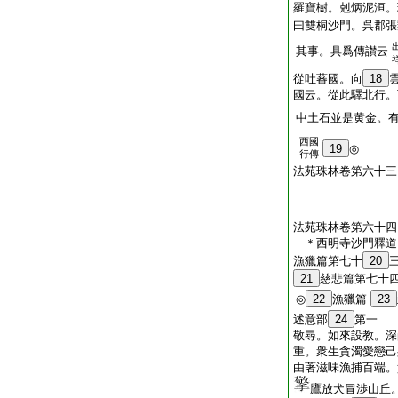
羅寶樹。剋炳泥洹。
曰雙桐沙門。呉郡張
其事。具爲傳讃云
從吐蕃國。向
18
國云。從此驛北行。
中土石並是黄金。
西國
19
◎
行傳
法苑珠林卷第六十三
法苑珠林卷第六十四
＊西明寺沙門釋
漁獵篇第七十
20
21
慈悲篇第七十
◎
22
漁獵篇
23
述意部
24
第一
敬尋。如來設教。深
重。衆生貪濁愛戀己
由著滋味漁捕百端。
鷹放犬冒渉山丘