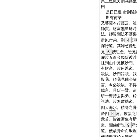
第三魚氣力消竭爲獵
曰
是日已過 命則隨減
斯有何樂
又菩薩本行經云。波
師質。財富無量應時
法。師質聞法不慕榮
盡以付弟。剃
4
頭
禪行道。其婦愁憂思
見
5
嫂思念。恐兄
雇汝五百金錢斫彼沙
往到山中見彼沙門。
有財産。汝何以來。
殺汝。沙門語賊。我
殺我。須我見佛少解
言。今必殺汝。不得
賊言。且斫一臂。留
斫一臂持去與弟。於
説法。汝無數劫來。
四大海水。積身之骨
於四
8
河。飮親之
衆苦。皆從習生有斯
道。聞佛所説
9
霍
道。便放身命而般涅
便持臂著於＊嫂前。