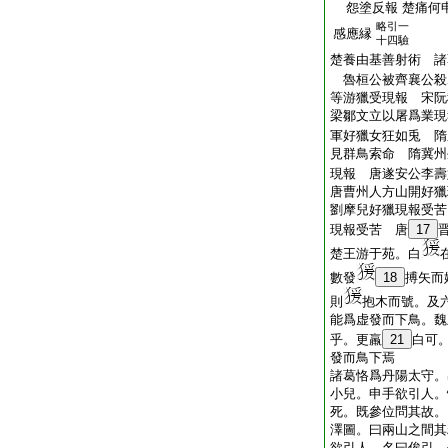
怨塗反報 楚痛何
略引一
感應縁
十四驗
楚養由基善射術 諸
魯桓公被齊襄公殺
等游獵受現報 宋阮
梁鄒文立以屠爲業現
軍好獵女狂如兎 隋
見群鳥索命 隋冀州
現報 唐遂安公李壽
唐曹州人方山開好獵
劉摩兒好獵現報受苦
現報受苦 唐
17
楚王游于苑。白
數發
18
搏矢而
則
抱木而號。及
能爲虚發而下鳥。魏
乎。更羸
21
白可
發而鳥下焉
諸葛恪爲丹陽太守。
小兒。申手欲引人。
死。既參位問其故。
澤圖。曰兩山之間其
欲引人。名曰俟引。