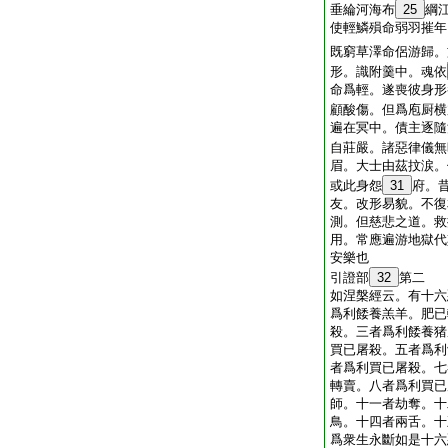
垂綸河海布
25
綱
使輕鱗殞命弱羽摧年
既窮草澤命侶游歸。
形。識附羹中。魂依
命爲輕。遂喪彼身形
顧酸傷。但爲庖厨横
遍在冥中。債主逐隨
自莊嚴。諸惡律儀無
眉。大士由茲抆涙。
或此身怨
31
府。
友。改形易貌。不復
測。但慈悲之道。救
用。常應遍游地獄代
安樂也
引證部
32
第二
如涅槃經云。有十六
爲利餧養羔羊。肥已
殺。三者爲利餧養猪
買已屠殺。五者爲利
者爲利買已屠殺。七
轉賣。八者爲利買已
師。十一者劫奪。十
鳥。十四者兩舌。十
爲衆生永斷如是十六