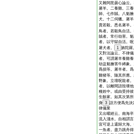
又雜阿毘曇心論云。
屠羊。二養雞。三養
師。七作賊。八魁膾
犬。十二伺獵。屠羊
賣若殺。悉名屠羊。
鳥者。若殺鳥自活。
賊者。常行劫害。魁
者。以守獄自活。呪
屠犬者。
1
旃陀羅
又對法論云。不律儀
者。可謂屠羊養雞養
劫盜魁膾害牛縛象。
爲損等。屠羊者。爲
雞猪等。隨其所應。
野象。立壇呪龍者。
者。以離間語毀壞他
種姓中。或由受持彼
生餘家。如其次第所
身
3
語方便爲先決
律儀業
又出曜經云。南海卒
流入淺水。自相謂言
宜可逆上還歸大海。
一魚者。盡力跳舟得