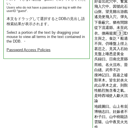
好金出此穴中。奮翼
い。
飛入穴中。因號此石
Users who do not have a password can log in with the
userID "guest".
山側。望見雞出游戲
遙見便飛入穴。彈丸
本文をドラッグして選択するとDDBの見出し語
下垂蔽穴。猶有間隙
検索結果が表示されます。
從下流還縣。未至此
Select a portion of the text by dragging your
衣。擔兩籠黄
3
苽
mouse to view all terms in the text contained in
主與之。食訖＊船適
the DDB. ・
不與。仍唾盤上徑上
甚忿之。見其入石始
Password Access Policies
見盤上唾悉是黄金
呉録曰。日南北景縣
而精。名火浣布。晋
白繐。武帝不許
搜神記曰。崑崙之墟
獸草木。皆生於炎火
此山草木之皮。則獸
性酷烈無含養之氣。
是時西域使人獻火浣
論
地鏡圖曰。山上有韭
博物志曰。妊娠者不
朴子曰。山中樹能語
雲陽。山中夜見火光
也