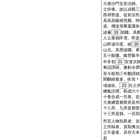
大唐沙門玄奘法師。
之抑泰。故以貞觀三
西尋聖迹。從初京邑
吾高昌備經危難。時
資。傳送突厥葉護衙
諸蕃
19
胡國。具
人云葱嶺停雪。即是
山即達印度。經
20
山北。具歴諸國。東
五十餘國。備歴艱辛
年冬初
21
安達京
奉詔譯經。兼勅令撰
至今龍朔三年翻譯經
聞翻經最多。依奘＊
域道俗。
23
任土
總集詳撰。勒成六十
十卷合成一百卷。從
大唐總置都督府及州
十八所。九所是都督
十三所是縣。一百四
所宜人物別異者。並
之所録者。直取佛法
之不盡者。具存大本
矣