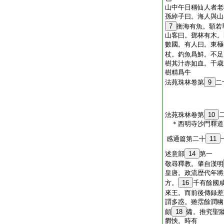
山中午日稱仙人者老
孫綽子曰。海人與山
7
衡海有魚。額若
山客曰。鄧林有木。
數國。有人曰。東極
杖。釣魚爲鮮。不足
樹其汁赤如血。千歳
樹精爲牛
法苑珠林卷第
9
二
法苑珠林卷第
10
＊西明寺沙門釋
感通篇第二十
11
述意部
14
第一
敬尋釋教。肇自漢明
皇唐。政流歴代年將
方。
16
千有餘國
來王。而前後傳録差
謂多惑。雖霑餘潤幽
頗
18
備。推究聖
欝怏。時有