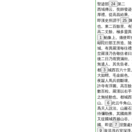
聖迹部
24
第二
西域傳云。奘師發迹
厚禮。從高昌給乘。
即漢史所謂于
25
也。東二百餘里。有
高二丈餘。極多靈異
1
帖像上。痛便即
鄔陀衍那王所造。陵
城。有異羅漢毎往禮
坌羅漢乃告敬信者曰
後二日乃雨寶滿街。
無遺人。其先告者。
都
3
城西百六十里
大如蝟。毛金銀色。
夜齧人馬兵箭斷壞。
許寺有浮圖。高百餘
數百粒。羅漢以右手
之無傾動也。都城西
山。
6
此云牛角山
爲天人説法。山巖石
待彌勒佛。其國南界
又從國城西越山谷。
國。即是
7
涅槃處
9
泉流茂石室深淨