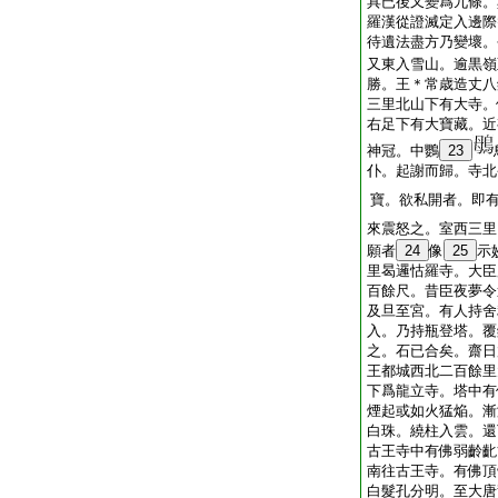
具已後又變爲九條。
羅漢從證滅定入邊際
待遺法盡方乃變壞。
又東入雪山。逾黒嶺
勝。王＊常歳造丈八
三里北山下有大寺。
右足下有大寶藏。近
神冠。中鸚
23
仆。起謝而歸。寺北
寶。欲私開者。即
來震怒之。室西三里
願者
24
像
25
示
里曷邏怙羅寺。大臣
百餘尺。昔臣夜夢令
及旦至宮。有人持舍
入。乃持瓶登塔。覆
之。石已合矣。齋日
王都城西北二百餘里
下爲龍立寺。塔中有
煙起或如火猛焔。漸
白珠。繞柱入雲。還
古王寺中有佛弱齡齔
南往古王寺。有佛頂
白髮孔分明。至大唐