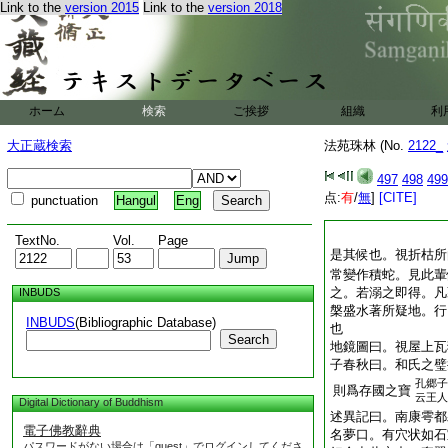
Link to the
version 2015
Link to the
version 2018
ホーム
検索
ご挨拶
組織
利
大正蔵検索
法苑珠林 (No.
2122_
497
498
499
点:
有
/
無
]
[CITE]
punctuation
Hangul
Eng
TextNo.
Vol.
Page
是其候也。視折枯所
常變作積蛇。見此輩
之。若溺之即得。凡
INBUDS
槃盛水著所疑地。行
INBUDS
(Bibliographic Database)
也
Search
地鏡圖曰。視屋上瓦
子春秋曰。和氏之璧
孔郷子
則爲存國之寶
云王人
Digital Dictionary of Buddhism
述異記曰。南康雩都
電子佛教辭典
名夢口。有穴状如石
パスワードがない場合は「guest」でログインしてくださ