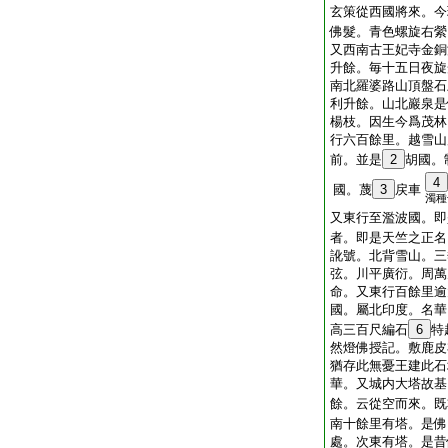
玄策從西國將來。今
佛髮。青色螺旋右縈
又西南古王妃寺金銅
升餘。毎十五日夜旋
南北羅婆路山頂盤石
利升餘。山北巖泉是
楊枝。因生今爲茂林
行六百餘里。越雪山
前。並是
2
胡國。
4
國。蔑
3
戻車
濁種
又東行至濫波國。即
者。即是天竺之正名
訛號。北背雪山。三
弦。川平廣衍。周萬
命。又東行百餘里逾
國。屬北印度。名華
高三百尺編石
6
特
然燈佛授記。敷鹿皮
猶存此無憂王建此石
華。又城内大塔故基
餘。云從空而來。既
南十餘里有塔。是佛
處。次東有塔。是昔