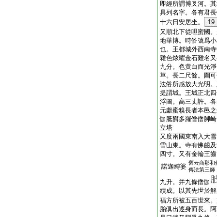
即經所謂博叉河。其
具列名字。各有君長
十六日安居坐。
19
又順北下從呾蜜國。
地華博。時俗號爲小
也。王都城外西南寺
雜色炫曜金石難名又
九分。色黄白而光淨
草。長二尺餘。圍可
法俗所感放大光明。
提謂城。王城正北四
浮圖。高三丈許。各
元獻蜜糗長者本邑之
伽胝欝多羅僧僧脚崎
立塔
又度兩國東南入大雪
雪山東。寺有佛齒及
四寸。又有金輪王齒
舊云商那和
諾迦縛婆
傳法第三師
九升。并九條僧伽
績成。以其先世於解
福方所被五百世來。
胎倶出逐身而長。阿