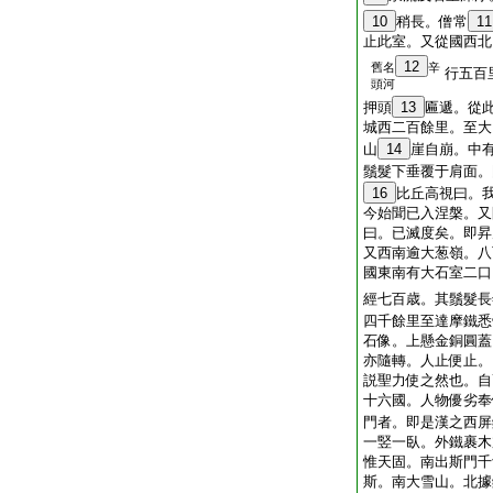
10
稍長。僧常
11
止此室。又從國西北
12
舊名
辛
行五百
頭河
押頭
13
匾遞。從
城西二百餘里。至大
山
14
崖自崩。中
鬚髮下垂覆于肩面。
16
比丘高視曰。
今始聞已入涅槃。又
曰。已滅度矣。即昇
又西南逾大葱嶺。八
國東南有大石室二口
經七百歳。其鬚髮長
四千餘里至達摩鐵悉
石像。上懸金銅圓蓋
亦隨轉。人止便止。
説聖力使之然也。自
十六國。人物優劣奉
門者。即是漢之西屏
一竪一臥。外鐵裹木
惟天固。南出斯門千
斯。南大雪山。北據