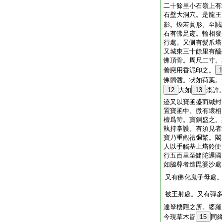
二十餘里小石嶺上有
石壁大洞穴。是龍王
影。煥若眞形。至誠
石有佛足迹。輪相發
行處。又側有髮爪塔
又城東三十餘里有醯
佛頂骨。周尺二寸。
善惡用香泥印之。
佛髑髏。状如荷葉。
12
大如
13
柰許
迹又以寶函盛而緘封
置寶函中。微有壞相
檀爲笴。寶銅盛之。
執持掌護。有須見者
寶乃重觀禮彌繁。閣
人以手觸基上塔鈴便
行五百里至健陀邏國
如脇尊者造毘婆沙處
又有佛化鬼子母處
被王射處。又有彈
達拏棲隱之所。婆羅
今現草木皆
15
同