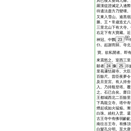
具已後又變爲九條。
羅漢從證滅定入邊際
待遺法盡方乃變壞。
又東入雪山。逾黒嶺
勝。王＊常歳造丈八
三里北山下有大寺。
右足下有大寶藏。近
神冠。中鸚
23
仆。起謝而歸。寺北
寶。欲私開者。即
來震怒之。室西三里
願者
24
像
25
示
里曷邏怙羅寺。大臣
百餘尺。昔臣夜夢令
及旦至宮。有人持舍
入。乃持瓶登塔。覆
之。石已合矣。齋日
王都城西北二百餘里
下爲龍立寺。塔中有
煙起或如火猛焔。漸
白珠。繞柱入雲。還
古王寺中有佛弱齡齔
南往古王寺。有佛頂
白髮孔分明。至大唐