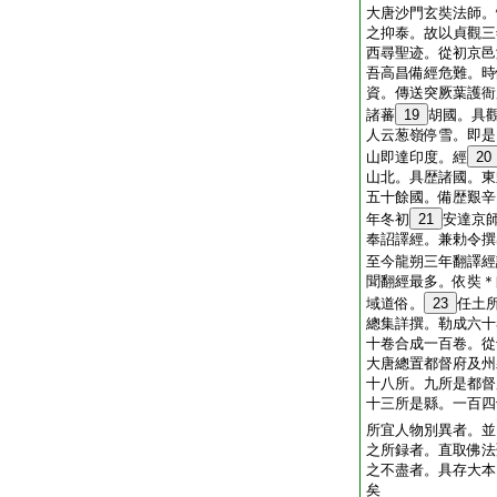
大唐沙門玄奘法師。
之抑泰。故以貞觀三
西尋聖迹。從初京邑
吾高昌備經危難。時
資。傳送突厥葉護衙
諸蕃
19
胡國。具
人云葱嶺停雪。即是
山即達印度。經
20
山北。具歴諸國。東
五十餘國。備歴艱辛
年冬初
21
安達京
奉詔譯經。兼勅令撰
至今龍朔三年翻譯經
聞翻經最多。依奘＊
域道俗。
23
任土
總集詳撰。勒成六十
十卷合成一百卷。從
大唐總置都督府及州
十八所。九所是都督
十三所是縣。一百四
所宜人物別異者。並
之所録者。直取佛法
之不盡者。具存大本
矣