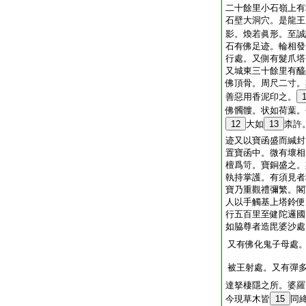
二十餘里小石嶺上有
石壁大洞穴。是龍王
影。煥若眞形。至誠
石有佛足迹。輪相發
行處。又側有髮爪塔
又城東三十餘里有醯
佛頂骨。周尺二寸。
善惡用香泥印之。
佛髑髏。状如荷葉。
12
大如
13
柰許
迹又以寶函盛而緘封
置寶函中。微有壞相
檀爲笴。寶銅盛之。
執持掌護。有須見者
寶乃重觀禮彌繁。閣
人以手觸基上塔鈴便
行五百里至健陀邏國
如脇尊者造毘婆沙處
又有佛化鬼子母處
被王射處。又有彈
達拏棲隱之所。婆羅
今現草木皆
15
同