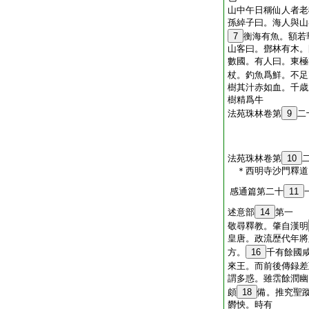
山中午日稱仙人者老
孫綽子曰。海人與山
7
衡海有魚。額若
山客曰。鄧林有木。
數國。有人曰。東極
杖。釣魚爲鮮。不足
樹其汁赤如血。千歳
樹精爲牛
法苑珠林卷第
9
二
法苑珠林卷第
10
＊西明寺沙門釋
感通篇第二十
11
述意部
14
第一
敬尋釋教。肇自漢明
皇唐。政流歴代年將
方。
16
千有餘國
來王。而前後傳録差
謂多惑。雖霑餘潤幽
頗
18
備。推究聖
欝怏。時有