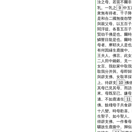
汝之母。若當不爾非
乳。一乳之
9
中五
衆無有得者。千子降
是和合二國無復怨讐
與親父母。以五百子
閻浮提。各畜五百子
賢劫千佛是也。爾時
鱗瞽目龍是也。爾時
母者。摩耶夫人是也
有何因縁生鹿腹中。
王夫人。佛言。此女
二人田中鋤穀。見一
女言。我欲家中取我
取我分并與。母即歸
與辟支佛。女取草採
上。待辟支
10
佛
其母已見其母。而語
來。母既至已。嫌母
邊。不如鹿邊生
11
佛。餘殘母子共食辟
十八變。時母歡喜。
生聖子。如今聖人。
得辟支佛。一作養母
驟故生鹿腹中。脚似