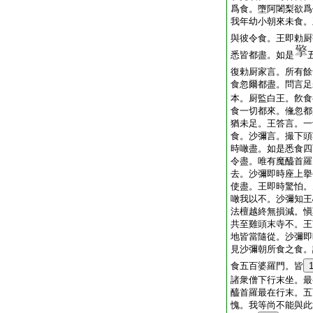
爲食。墮阿闍梨欲爲
我年幼小朝來未食。
與彼令食。王即勅厨
悉皆都盡。如是
復勅厨家言。所有餘
食忽爾都盡。問言足
本。厨監白王。飮食
食一切都來。儵忽都
猶未足。王答言。一
食。沙彌言。撮下頭
時噉盡。如是悉食四
令盡。唯有魔醯首羅
去。沙彌即時座上擧
使盡。王即時驚怕。
噉我以不。沙彌知王
法檀越終無損減。愼
共至雞頭末寺不。王
地皆當隨從。沙彌即
見沙彌朝所食之食。
食五百婆羅門。皆
諸衆僧下行末坐。最
醯首羅最在行末。五
愧。我等尚不能與此