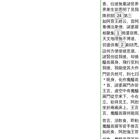
香。往彼無量諸世界
界衆生皆悉明了見我
降邪部
24
第三
如阿育王經云。昔阿
養佛法衆僧。諸婆羅
相聚集
1
簡選宿舊
天文地理無不博達。
切盡供養
2
剔頭禿
設何方便使彼意迴。
諸賢但從我後。却後
醯首羅身。飛行至到
我後。我能使其大作
門皆共然可。到七日
＊呪身。化作魔醯首
＊首。諸婆羅門亦皆
王言。虚空中有魔醯
羅門從空來下。今在
立。欲得見王。阿恕
坐於兩廂床上。王言
言。魔醯首羅何能屈
答言。須飮食。即勅
魔醯首羅等皆手推言
如此食。阿恕伽王答