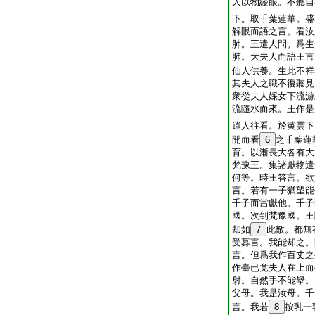
人以物縵眼。不聽自
下。取千葉蓮華。盛
解眼而語之言。看汝
肺。王遣人問。爲生
肺。大夫人而語王言
仙人供養。生此不祥
其夫人之職不復聽見
衆從夫人婇女下流游
流隨水而來。王作是
遣人往看。於黄雲下
開而看
6
之千葉蓮
育。以漸長大各有大
梵豫王。集諸獻物遣
何等。時王答言。欲
言。若有一子猶望能
千子而當獻他。千子
國。次到梵豫國。王
却如
7
此敵。都無
受募言。我能却之。
言。但爲我作百丈之
作臺已竟夫人在上而
射。自然手不能擧。
父母。我是汝母。千
言。我若
8
按乳一