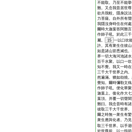
不能取。乃至不能擧
難。又念我昔居世尊
欲共我較。隱身説法
力菩薩。自外所有聲
我隱沒身時住在何處
爾時大迦葉答阿難言
作師子吼。於此三千
屬。
15
一以口吹
許。其有衆生住彼山
如是諸山皆悉滅也。
界一切大海河池諸水
百千水聚。以口一吹
知不覺。我又一時在
三千大千世界之内。
然遍滿。猶如劫燒。
覺知。爾時彌勒文殊
作師子吼。便化華聚
迦葉上。復化作大七
葉頂。并覆一切聲聞
難曰。我念昔時有諸
彼取三千大千世界。
爾之時無一衆生有驚
衆生應與化者。乃見
取三千世界。以手迴
於世尊前。以一指節