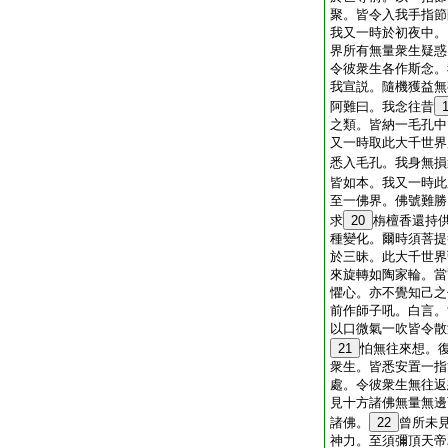
聚。皆令入我手指節
我又一時於初夜中。
界所有無量衆生疑惑
令彼衆生各作斯念。
我宣説。隨機獲益無
阿難曰。我念往昔
之類。皆納一毛孔中
又一時取此大千世界
悉入毛孔。我身無損
皆如本。我又一時此
至一佛界。佛號難勝
求
20
栴檀香還持
種變化。爾時須菩提
於三昧。此大千世界
來旋轉如陶家輪。當
懼心。亦不覺知己之
前作師子吼。白言。
以口微氣一吹皆令散
21
怕無往來想。
衆生。皆悉安置一指
處。令彼衆生無往返
見十方諸佛無量無邊
諸佛。
22
曾所未
神力。至須彌頂天帝