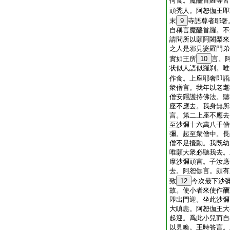
何食。魔醯首羅等皆
頭禿人。阿恕伽王即
末
9
寺語尊者耶奢
自稱言魔醯首羅。不
請問所以願阿闍梨來
之人是邪見婆羅門弟
實如王所
10
言。
状似人語似羅刹。唯
作食。上座耶奢即語
衆僧言。我年以老耄
僧安隱護持佛法。聽
座不應去。我身無所
言。第二上座不應去
至沙彌十六萬八千僧
彌。起至衆僧中。長
僧不足擾動。我既幼
唯願大衆必聽我去。
摩沙彌頭言。子汝應
去。阿恕伽言。頗有
致
12
今次最下沙
故。使小者來使作酬
即出門迎。坐此沙彌
大瞋恚。阿恕伽王大
起迎。爲此小兒而自
以見喚。王時答言。