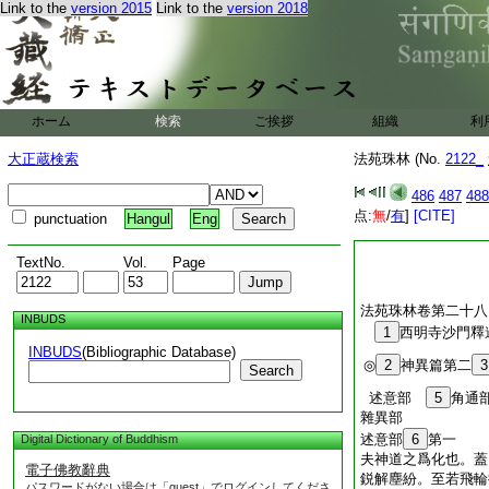
Link to the
version 2015
Link to the
version 2018
ホーム
検索
ご挨拶
組織
利
大正蔵検索
法苑珠林 (No.
2122_
486
487
488
点:
無
/
有
]
[CITE]
punctuation
Hangul
Eng
TextNo.
Vol.
Page
法苑珠林卷第二十八
INBUDS
1
西明寺沙門
INBUDS
(Bibliographic Database)
◎
2
神異篇第二
3
Search
述意部
5
角通
雜異部
述意部
6
第一
Digital Dictionary of Buddhism
夫神道之爲化也。蓋
電子佛教辭典
鋭解塵紛。至若飛輪
パスワードがない場合は「guest」でログインしてくださ