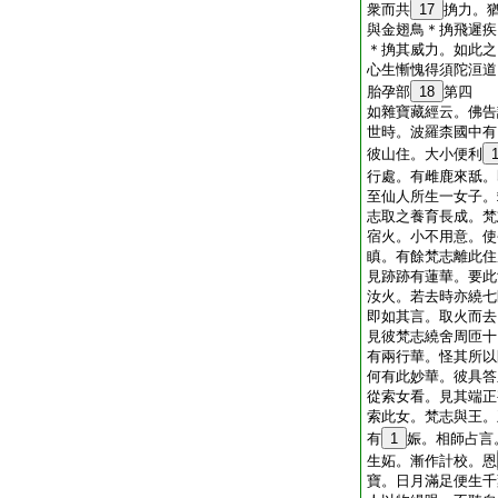
衆而共
17
捔力。
與金翅鳥＊捔飛遲疾
＊捔其威力。如此之
心生慚愧得須陀洹道
胎孕部
18
第四
如雜寶藏經云。佛告
世時。波羅柰國中有
彼山住。大小便利
行處。有雌鹿來舐。
至仙人所生一女子。
志取之養育長成。梵
宿火。小不用意。使
瞋。有餘梵志離此住
見跡跡有蓮華。要此
汝火。若去時亦繞七
即如其言。取火而去
見彼梵志繞舍周匝十
有兩行華。怪其所以
何有此妙華。彼具答
從索女看。見其端正
索此女。梵志與王。
有
1
娠。相師占言
生妬。漸作計校。恩
寶。日月滿足便生千