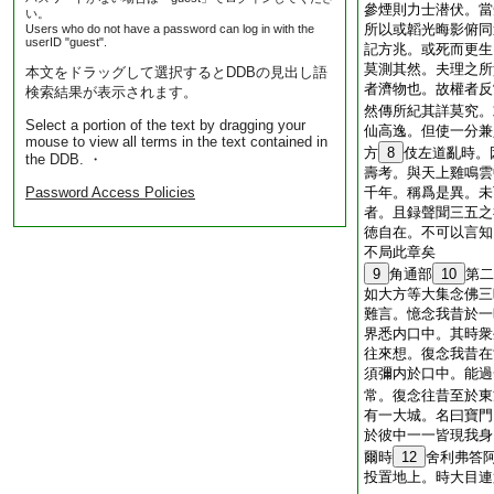
參煙則力士潜伏。當
い。
所以或韜光晦影俯同
Users who do not have a password can log in with the
userID "guest".
記方兆。或死而更生
莫測其然。夫理之所
本文をドラッグして選択するとDDBの見出し語
者濟物也。故權者反
検索結果が表示されます。
然傳所紀其詳莫究。
Select a portion of the text by dragging your
仙高逸。但使一分兼
mouse to view all terms in the text contained in
方
8
伎左道亂時。
the DDB. ・
壽考。與天上雞鳴雲
Password Access Policies
千年。稱爲是異。未
者。且録聲聞三五之
徳自在。不可以言知
不局此章矣
9
角通部
10
第二
如大方等大集念佛三
難言。憶念我昔於一
界悉内口中。其時衆
往來想。復念我昔在
須彌内於口中。能過
常。復念往昔至於東
有一大城。名曰寶門
於彼中一一皆現我身
爾時
12
舍利弗答
投置地上。時大目連