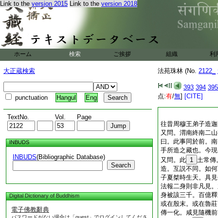
Link to the
version 2015
Link to the
version 2018
ホーム
検索
ご挨拶
組織
利
大正蔵検索
法苑珠林 (No.
2122_
393
394
395
点:
有
/
無
]
[CITE]
punctuation
Hangul
Eng
TextNo.
Vol.
Page
往昔周穆王弟子造迦
又問。渭南終南二山
曰。此事同於前。南
INBUDS
手所造之藏也。今現
INBUDS
(Bibliographic Database)
又問。此
1
土常傳
Search
造。互説不同。如何
子夏桀時生天。具見
法報二身則非凡見。
身被該三千。百億釋
Digital Dictionary of Buddhism
或在殷末。或在魯莊
電子佛教辭典
傳一化。咸見隨機前
パスワードがない場合は「guest」でログインしてくださ