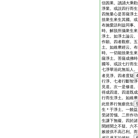
信因果。讀誦大乘勸
淨業。或説四行而生
四無量心是菩薩淨土
捨衆生來生其國。或
布施愛語利益同事。
時。解脱所攝衆生來
淨土。如淨土論云。
作願。四者觀察。五
土。如維摩經云。布
時。一切能捨衆生來
薩淨土。菩薩成佛時
國等。或説七行而生
七淨華浴此無垢人。
者見淨。四者度疑
行淨。七者行斷智淨
見道。次一是修道。
得成四道。四道既成
行而生淨土。如維摩
此世界行無瘡疣生
生＊于淨土。一饒益
受諸苦惱。二所作功
生謙下無礙。四於諸
聞經聞之不疑。六不
嫉彼供不高己利。而
省己過不訟彼短。