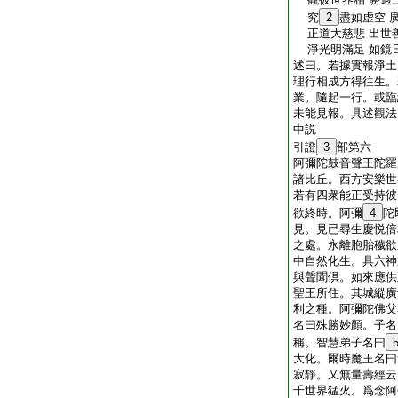
究
2
盡如虚空 
正道大慈悲 出世
淨光明滿足 如鏡
述曰。若據實報淨土
理行相成方得往生。
業。隨起一行。或臨
未能見報。具述觀法
中説
引證
3
部第六
阿彌陀鼓音聲王陀羅
諸比丘。西方安樂世
若有四衆能正受持彼
欲終時。阿彌
4
陀
見。見已尋生慶悦倍
之處。永離胞胎穢欲
中自然化生。具六神
與聲聞倶。如來應供
聖王所住。其城縱廣
利之種。阿彌陀佛父
名曰殊勝妙顏。子名
稱。智慧弟子名曰
大化。爾時魔王名曰
寂靜。又無量壽經云
千世界猛火。爲念阿