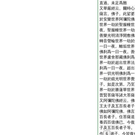
直過。未足爲難
又華嚴經云。爾時心
薩言。佛子。此娑婆
於安樂世界阿彌陀佛
世界一劫於聖服幢世
夜。聖服幢世界一劫
善樂光明清淨開敷佛
轉音聲輪世界一劫於
一日一夜。離垢世界
佛刹爲一日一夜。善
世界盧舍那藏佛刹爲
界一劫於超出世界法
刹爲一日一夜。超出
界一切光明佛刹爲一
一劫於鏡光明世界覺
子。如是次第。乃至
界一劫於勝蓮華世界
普賢菩薩等諸大菩薩
又阿彌陀佛經云。佛
王太子及五百長者子
佛如阿彌陀佛。佛言
百長者子。住菩薩道
養四百億佛已。今復
子及五百長者子等。
作
6
弟子。今皆復