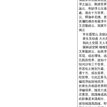
淨土論云。觀彼世界
論云。有妙淨土出過
處。過在十方世界。
云。釋迦牟尼佛。更
其彌陀佛亦有嚴淨不
又涅槃經云。我實不
偈云
常在靈鷲山 及餘
衆生見劫盡 大火
我此土安隱 天人
園林諸堂閣 種種
又華嚴經云。如來淨
耳璫。或在瓔珞。或
孔既容世界。故知十
恒河沙等三千世界。
所居化土無別方處。
通十方。或在當界。
陀世尊。引此忍界凡
穢現淨如按地現淨。
於衆生共相器世界間
淨穢境界。隨其六道
言熏習。因識種成就
此影像是本識相分。
彼現相識爲因縁。即