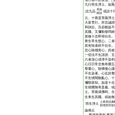
九行而生淨土。如無
具如
説九品
或説十
經説
云。十善是菩薩淨土
大富梵行。所言誠諦
和諍訟。言必饒益不
其國。又彌勒發問經
當修十念即得往生。
衆生常生慈心。二者
若有毀者終不往生。
悲心除殘害心。四者
一切法不生誹謗。五
六者深心清淨不染利
心日日常念無有廢忘
尊重心。除憍慢心謙
不生染著。心近於覺
不生憒鬧散亂心。十
彌勒當知。如是十念
生彼國無有是處。或
土。菩薩成佛時。念
生來生其國。或如無
上來所説廣
而生淨土
與理冥符皆
論偈云
觀彼世界相 勝過