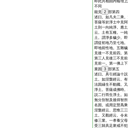
即此共相由内報増上
不同
能見
2
部第四
述曰。如凡夫二乘。
菩薩等於淨土中見阿
土則一向純淨。應土
云。土有五種。一純
土。謂淨多穢少。即
謂從初地乃至七地。
即地前性地。五雜穢
見後一不見前四。第
第三人見後三不見前
見前一。第一佛上下
業因
3
部第五
述曰。具引經論十説
土。如涅槃經云。有
法因縁生不動國。又
淨土。菩薩成佛時。
説二行而生淨土。如
無分別智及後得智所
名因。或用定慧爲乘
涅槃經云。思惟三三
土。又觀經云。令未
修三業。一孝養父母
受三歸具足衆戒不犯