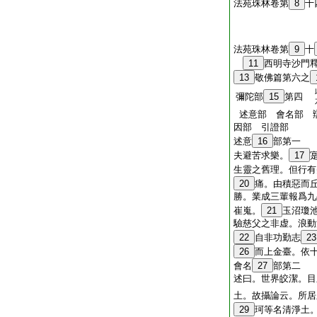
法苑珠林卷第
8
十
法苑珠林卷第
9
十
11
西明寺沙門
13
敬佛篇第六之
彌陀部
15
第四
述意部 會名部 
因部 引證部
述意
16
部第一
夫避苦求樂。
17
生靈之舊理。但行有
20
痛。由積惡而
勝。業成三輩報爲九
崔嵬。
21
玉沼瓊
驗慈父之非虚。浪動
22
自非功勤志
23
26
而上金臺。依
會名
27
部第二
述曰。世界皎潔。目
土。故攝論云。所居
29
珂等名清淨土