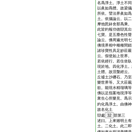
名爲淨土。淨土不同
以眞如爲體。故梁攝
所依。譬法界眞如爲
土。依攝論云。以二
摩他毘鉢舍那爲乘。
此皆約報功徳辯其出
七寶。是五塵色性聲
論云。佛周遍光明七
佛境界相中種種間錯
諸珍寶性具足妙莊嚴
云。假使如上世界。
若依經行。若住坐臥
現於地。四化淨土。
土體。故涅槃經云。
丘墟土沙礫石。乃至
樂世界等。又大莊嚴
欲。能現水精瑠璃等
佛以足指案地現淨等
衆生心所樂見。爲示
約化爲淨土。由佛神
故名化土
辯處
32
部第三
述曰。上來雖明土有
土。二化土。此二即
佛如來出世諸善體是