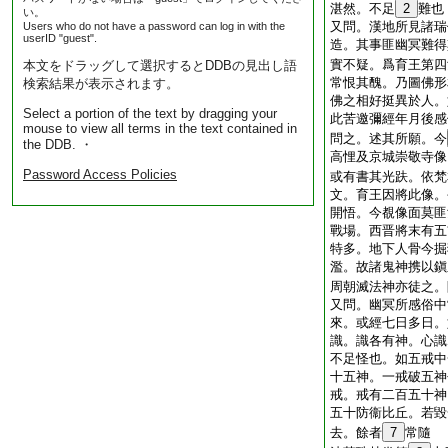
湛然。不足
2
難也
い。
又問。漢地所見諸瑞
Users who do not have a password can log in with the
userID "guest".
造。其事匪幽冥難得
實不疑。爲育王第四
本文をドラッグして選択するとDDBの見出し語
常恨其醜。乃圖佛形
検索結果が表示されます。
佛之相好挺異於人。
Select a portion of the text by dragging your
此苦邀彌經年月後感
mouse to view all terms in the text contained in
問之。述其所願。今
the DDB. ・
高悝及京城崇敬寺像
Password Access Policies
或有書其光趺。依梵
文。育王因將此像。
開悟。今覩像面莫匪
戰場。西晋將末有五
特多。地下人骨今掘
濫。故諸鬼神携以鎭
周朝滅法神亦徒之。
又問。幽冥所感俗中
來。或經七日多日。
識。識各有神。心識
不足怪也。如五戒中
十五神。一戒破五神
戒。戒有二百五十神
五十防衞比丘。若毀
去。餘者
7
常隨