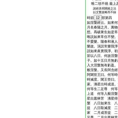
唯二領不燒 最上
諸經具明闍維之法
以文繁故略而不録
時節
12
部第四
如涅槃經云。如來何
月名春陽之月。萬物
想。爲破衆生如是常
唯説如來常住不變。
不愛樂。陽春和液人
樂故。演説常樂我淨
説如來眞實我淨。初
皆以八日。何故涅槃
子。如十五日月無虧
入大涅槃無有虧盈。
般涅槃。又長阿含經
阿闍世王曰。何等時
時滅度。闍王答曰。
家。沸星出時成道。
何等生二足尊 何等
上道 何等入般涅槃
星出叢林苦 沸星得
槃 八日如來生 八
提 八日取滅度 二
家 二月成菩提 二
足尊 二月出叢林苦