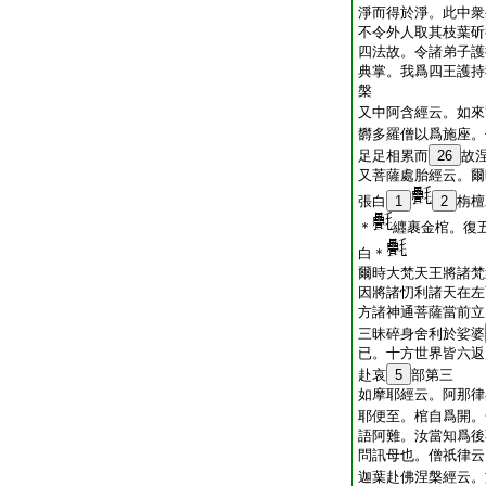
淨而得於淨。此中衆
不令外人取其枝葉斫
四法故。令諸弟子護
典掌。我爲四王護持
槃
又中阿含經云。如來
欝多羅僧以爲施座。
足足相累而
26
故
又菩薩處胎經云。爾
張白
1
2
栴檀
＊
纒裹金棺。復
白＊
爾時大梵天王將諸梵
因將諸忉利諸天在左
方諸神通菩薩當前立
三昧碎身舍利於娑婆
已。十方世界皆六返
赴哀
5
部第三
如摩耶經云。阿那律
耶便至。棺自爲開。
語阿難。汝當知爲後
問訊母也。僧祇律云
迦葉赴佛涅槃經云。