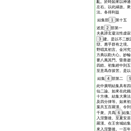
亂。於時如來以神通
左右。以此縁故。衆
法。各得利益
結集部
1
第十五
述意
2
部第一
夫眞諦玄凝法性虚寂
3
建。是以不二默
辯。應乎群有之境。
野唱其初言。金河究
方典以勸大心。妙輪
要八萬其門。曁善逝
四鋡。初集經中則五
至意爲存拔苦。是以
結集
4
部第二
此中廣明結集具有四
仙二論。如來在此鐵
十方佛。結集大乘法
及四分律等。如來初
葉共五百羅漢。令到
千衆。共爲
6
結集
入涅槃後。至夏安居
羅漢。在王舍城結集
來入涅槃後。一百年