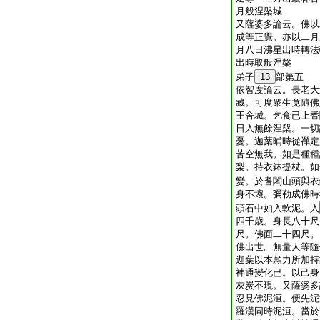
月般涅槃城
又薩婆多論云。佛以
成等正覺。亦以二月
月八日沸星出時轉法
出時取般涅槃
弟子
13
部第五
依智度論云。長老大
藏。可度衆生竟隨佛
王舍城。乞食已上耆
日入無餘涅槃。一切
憂。迦葉晡時從禪定
苦空無我。如是種種
梨。持衣鉢提杖。如
變。於耆闍山頭與衣
身不壞。彌勒成佛時
頭石中如入軟泥。入
四千歳。身長八十尺
尺。佛面二十四尺。
佛出世。無量人等隨
迦葉以本願力所加持
神通變化已。以己身
灰炭不現。又薩婆多
忍見佛泥洹。便先泥
羅漢同時泥洹。當於