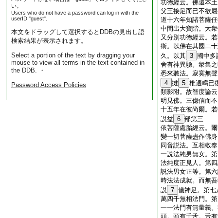
功徳經云。佛還本土
い。
父王接足而已不欲屈
Users who do not have a password can log in with the
userID "guest".
道十六年知諸菩薩任
中間出大寶階。大衆
本文をドラッグして選択するとDDBの見出し語
又分別功徳經云。若
検索結果が表示されます。
衞。以佛在其國二十
Select a portion of the text by dragging your
久。以其
3
國中多
mouse to view all terms in the text contained in
舍有神異驗。衆集之
the DDB. ・
悉來聽法。寂寞無聲
4
揵
5
椎適鳴已
Password Access Policies
類影附。故智度論云
明見佛。三億信而不
十五年在彼尚爾。若
説益
6
部第三
依菩薩處胎經云。爾
變一切菩薩盡作佛身
同音説法。互相敬奉
一説法純男無女。第
法純度正見人。第四
説法男女正等。第六
時法法成就。而無吾
説
7
儀神足。第七
萬四千無相法門。第
一一法門有無量義。
頭。頭有千舌。舌有