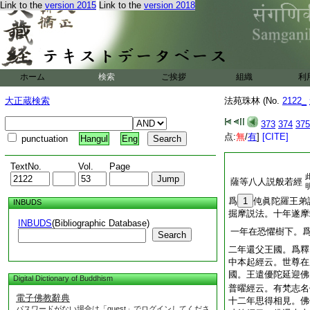
Link to the
version 2015
Link to the
version 2018
ホーム
検索
ご挨拶
組織
利
大正蔵検索
法苑珠林 (No.
2122_
373
374
375
点:
無
/
有
]
[CITE]
punctuation
Hangul
Eng
TextNo.
Vol.
Page
薩等八人説般若經
爲
1
伅眞陀羅王弟
INBUDS
掘摩説法。十年遂摩
INBUDS
(Bibliographic Database)
一年在恐懼樹下。
Search
二年還父王國。爲釋
中本起經云。世尊在
國。王遣優陀延迎佛
Digital Dictionary of Buddhism
普曜經云。有梵志名
電子佛教辭典
十二年思得相見。佛
パスワードがない場合は「guest」でログインしてくださ