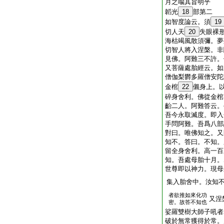
月之喩其旨明乎
韜光
18
部第二
如智度論云。須
19
切人天
20
失眼裸
海枯竭風散須彌。夢
切智人將入涅槃。非
見佛。阿難三不許。
又菩薩處胎經云。如
僧伽梨欝多羅僧安陀
金棺
22
儭身上。
碎身舍利。佛從金棺
齝二人。阿難答云。
吾今永取滅度。即入
手問阿難。吾爲八部
對曰。唯佛知之。又
知不。答曰。不知。
留全身舍利。高一百
知。吾處母胎十月。
世尊即以神力。現母
集入胎舍中。汝知
者欲推如來化功
又涅
密。故答不知也
娑羅雙樹大師子吼者
破於無常獲得於常。