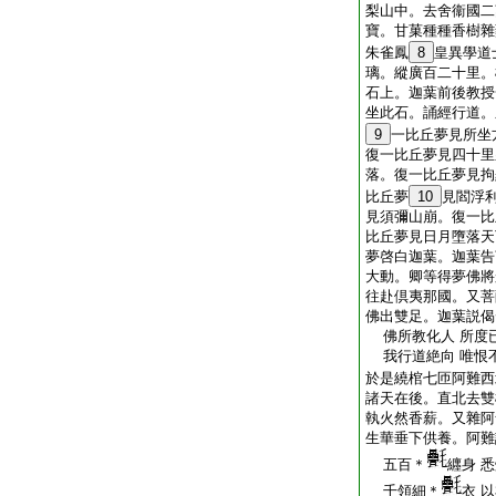
梨山中。去舍衞國二
寶。甘菓種種香樹雜
朱雀鳳
8
皇異學道
璃。縱廣百二十里。
石上。迦葉前後教授
坐此石。誦經行道。
9
一比丘夢見所坐
復一比丘夢見四十里
落。復一比丘夢見拘
比丘夢
10
見閻浮
見須彌山崩。復一比
比丘夢見日月墮落天
夢啓白迦葉。迦葉告
大動。卿等得夢佛將
往赴倶夷那國。又菩
佛出雙足。迦葉説偈
佛所教化人 所度
我行道絶向 唯恨
於是繞棺七匝阿難西
諸天在後。直北去雙
執火然香薪。又雜阿
生華垂下供養。阿難
五百＊
纒身 
千領細＊
衣 