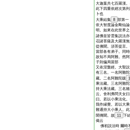
大迦葉共七百羅漢。
此下四重依經次第列
卜也
大乘結集
8
部第一
依大智度論金剛仙論
明。如來在此世界之
諸佛並皆雲集説法亦
召諸菩薩及大羅漢無
從佛聞。須菩提言。
當部各有弟子。同時
故知不局阿難。然阿
子則偏局當部
又依涅槃經。大聖説
有三名。一名阿難陀
藏。二名阿難陀跋
乘法藏。三名阿難陀
持大乘法藏。三名雖
云。舍利弗問天女曰
曰。若以小乘法化。
我作縁覺。若以大乘
難通持大小乘人。此
聞傳聞。故
11
下
偈云
佛初説法時 爾時