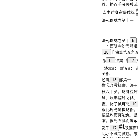
義。於百千分未獲其
皆由前身宿學成就
法苑珠林卷第十一
法苑珠林卷第十
9
＊西明寺沙門釋
10
千佛篇第五之
◎
11
涅槃部
12
述意部 韜光部 
子部
述意
13
部第一
惟我含靈福盡。法王
秋八十矣。應身粒碎
疑。競奉臨終之供。
夜。諸子誠可悲
16
報化所誘隨機應俗。
聖雖殊而莫能免。是
露。假託右脇而還放
及千
17
既纒而
此示不滅之徴也。故