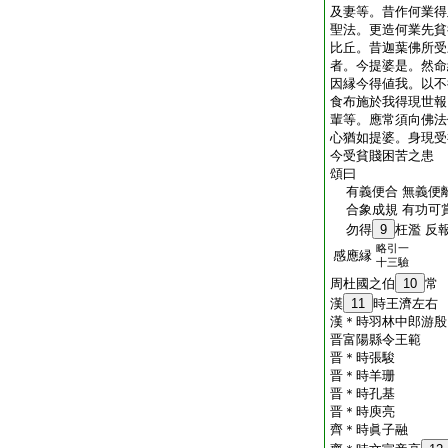
及妻等。昔作何業得
聖法。更造何業先貧
比丘。昔迦葉佛所受
者。今提婆是。然命
因縁今得値我。以不
食布施於我得現世報
輩等。應常須向佛法
心猶如提婆。身現受
今受貧賤困苦之患
頌曰
有義便合 無義便離
合象成規 有功可賞
勿得
9
枉濫 反
略引一
感應縁
十三驗
周杜國之伯
10
常
漢
11
時王濟左右
漢＊時羽林中郎游殷
晋富陽縣令王範
晋＊時張駿
晋＊時羊珊
晋＊時孔基
晋＊時庾亮
齊＊時眞子融