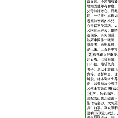
白父言。今若加報於
譬如因聲即有響應。
父母無謙敬心。而此
耶。一切衆生亦復如
愚癡無智猶如小兒。
心毒盛不受其語。大
又阿育王經云。爾時
波毱多。有何因縁。
波羅柰國作一獵師。
都殺者。肉則臭爛。
是已來。五百身中常
2
樓孫佛入涅槃後
起石塔。七寶莊嚴。
曰不信。壞塔取寶。
者子。還以七寶修治
齊等。發誓願言。使
解脱。縁本造塔生尊
正。以發願故今獲道
又依王玄策西國行記
4
宄。飮氣而怒。
流配雪山東北磧鹵不
聖僧名宴沙。大阿羅
具白前事。垂哀眼明
吾明
6
辰説深法。
道俗競馳遠赴。聞説