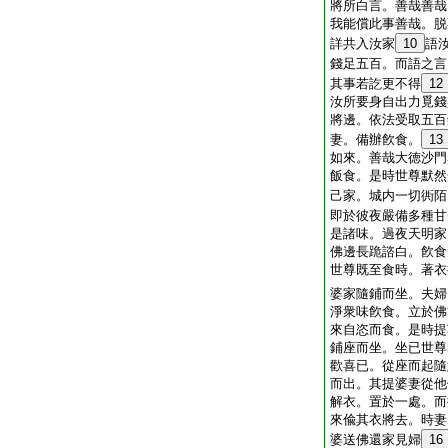
將所白言。善哉善哉
我能償此事善哉。脱
詳共入汝家
10
語
錢足五百。而語之言
其事若訖更不得
12
汝所要身自出力覓錢
將邊。依法受取五百
妻。備辦飮食。
13
如來。善哉大徳沙門
飯食。是時世尊默然
己家。城内一切衖陌
即於彼夜嚴備多種甘
是諸味。過夜天明家
佛邊長跪諮白。飮食
世尊既至食時。著衣
婆家隨鋪而坐。夫婦
淨衆味飮食。立於佛
來自恣而食。是時提
鋪座而坐。坐已世尊
歡喜已。從座而起隨
而出。其提婆妻從他
解衣。置於一處。而
來偸其衣將去。時妻
婆送佛還家見婦
16