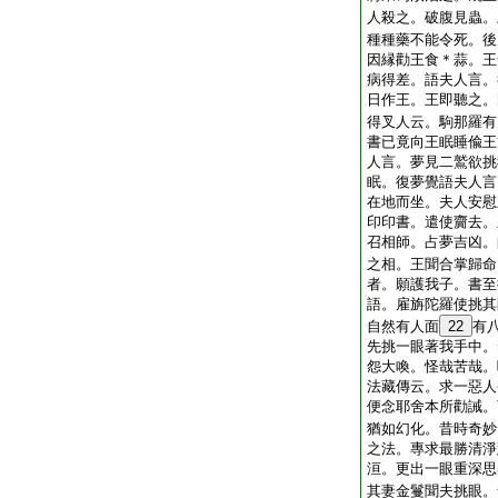
人殺之。破腹見蟲。
種種藥不能令死。後
因縁勸王食＊蒜。王
病得差。語夫人言。
日作王。王即聽之。
得叉人云。駒那羅有
書已竟向王眠睡偸王
人言。夢見二鷲欲挑
眠。復夢覺語夫人言
在地而坐。夫人安慰
印印書。遣使齎去。
召相師。占夢吉凶。
之相。王聞合掌歸命
者。願護我子。書至
語。雇旃陀羅使挑其
自然有人面
22
有
先挑一眼著我手中。
怨大喚。怪哉苦哉。
法藏傳云。求一惡人
便念耶舍本所勸誡。
猶如幻化。昔時奇妙
之法。專求最勝清淨
洹。更出一眼重深思
其妻金鬘聞夫挑眼。