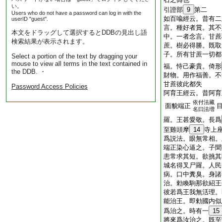
い。
引證部
9
第二
Users who do not have a password can log in with the
如百喩經云。昔有二
userID "guest".
言。種好者賞。其不
本文をドラッグして選択するとDDBの見出し語
中。一者念言。甘蔗
検索結果が表示されます。
蔗。樹必得勝。既取
子。所有甘蔗一切都
Select a portion of the text by dragging your
mouse to view all terms in the text contained in
福。恃己豪貴。倚形
the DDB. ・
財物。用作福善。不
甘蔗彼此都失
Password Access Policies
阿育王經云。昔阿育
依付法藏
面貌端正
名曰法増
羅。王甚愛敬。長爲
至雞頭摩
14
寺上
爲説法。眼無常相。
端正染心逼之。子聞
恚常求其短。欲挑其
城名得叉尸羅。人民
病。口中糞臭。身諸
治。勅喚駒那欲紹王
彼若爲王我無活理。
能治王。即勅國内似
爲治之。時有一
15
將來爲汝治之。既至