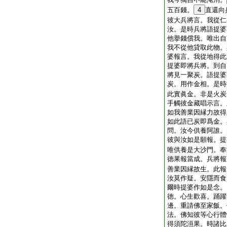
五百錢。
4
直還向
彼大兵將言。我從仁
汝。是時兵將語提婆
他擧錢償我。唯出自
我不從他貸取此物。
婆報言。我從地得此
提婆即將兵將。到自
將見一聚炭。語提婆
炭。用作金相。是時
此實眞金。非是火炭
手觸彼金藏唱示言。
如我善業因縁力故得
如此語已炭即爲金。
問。汝今供養阿誰。
彼與汝如是願報。提
唯供養是大沙門。奉
徳果報當成。兵將報
善業因縁故生。此報
汝莫作疑。安隱而食
爾時提婆作如是念。
徳。心生歡喜。踊躍
邊。重請佛至家飯。
法。佛知彼等心行體
得須陀洹果。時諸比