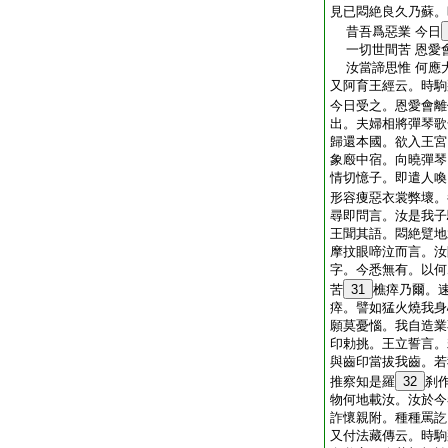
見已悶絶良久乃蘇。
昔吾爲惡業 今日
一切世間苦 恩愛
汝當諦思惟 何應
又阿育王經云。時駒
今日受之。恩愛會離
出。夫婦相將彈琴歌
歸還本國。欲入王宮
象廏中宿。向曉彈琴
情切憶子。即遣人喚
形容痩惡衣裳弊壞。
尋即問言。汝是我子
王聞其語。悶絶躄地
摩抆眼啼泣而言。汝
字。今悉無有。以何
苦
31
樵瘁乃爾。
瘁。譬如猛火燒我身
願莫憂惱。我自造業
印勅挑。王立誓言。
與齒印當拔我齒。若
推察知是羅
32
刹
物何地載汝。汝於今
詐懷親附。種種罵訖
又付法藏傳云。時駒