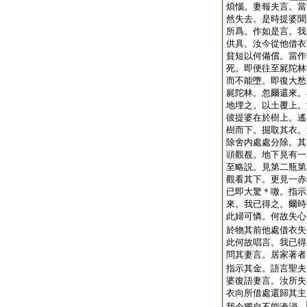
煩惱。妻報夫言。當
然失去。是時提婆聞
所爲。作如是言。我
供具。汝今從他借衣
貧短以何備償。當作
死。即便往至屍陀林
而不能墮。即復大愁
屍陀林。忽爾還來。
地埋之。以土覆上。
彼提婆在於樹上。遙
樹而下。掘取其衣。
除舍内處處分除。其
頭觀覩。地下見有一
至略説。見第二瓶第
觀看其下。更見一赤
已即大驚＊噭。指示
來。我已得之。爾時
此婦可憐。何故失心
於物其前他處借衣失
此何故唱言。我已得
問其妻言。居家著者
指示其金。語言聖夫
婆復語妻言。汝所失
衣向所借處還歸其主
我今獨自不能淹消。