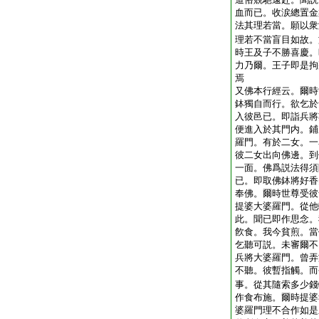
血而已。收涙總置金
法其理若當。願以衆
理若不當盲目如故。
時王及子不勝喜慶。
力乃爾。王子即是拘
焉
又佛本行經云。爾時
鉢獨自而行。欲乞於
入彼邑已。即詣兵將
便進入於其門内。鋪
羅門。有於二女。一
彼二女出向佛邊。到
一面。佛爲説法得須
已。即取佛鉢將好香
奉佛。爾時世尊受彼
提婆大婆羅門。從他
此。聞已即作思念。
飮食。我今貧煎。當
乞聽可説。未審爾不
兵將大婆羅門。曾弄
不聽。彼暫指觸。而
事。從其隨索多少錢
作食布施。爾時提婆
婆羅門理不合作如是