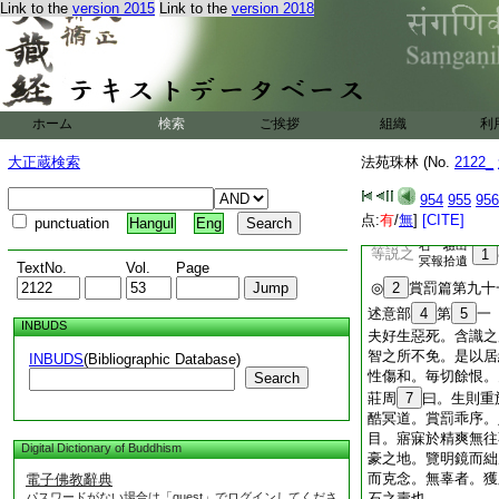
Link to the
version 2015
Link to the
version 2018
永徽三年五月又死。
命未盡。蒙王
21
法觀寺僧辯珪。又見
三人。並在王前。辯
23
時未至宜修功
ホーム
検索
ご挨拶
等是年果相繼卒。後
組織
利
等舊房召二僧問之。
大正蔵検索
法苑珠林 (No.
2122_
大苦。兼語諸弟子等
難。弟子輩即爲營齋
954
955
956
免罪。弘亮云。我爲
点:
有
/
無
]
[CITE]
punctuation
Hangul
Eng
被拔舌痛苦。不能多
右一驗出
等説之
1
冥報拾遺
TextNo.
Vol.
Page
◎
2
賞罰篇第九十
述意部
4
第
5
一
INBUDS
夫好生惡死。含識之
智之所不免。是以居
INBUDS
(Bibliographic Database)
性傷和。毎切餘恨。
Search
莊周
7
曰。生則重
酷冥道。賞罰乖序。
目。寤寐於精爽無往
Digital Dictionary of Buddhism
豪之地。覽明鏡而絀
而克念。無辜者。獲
電子佛教辭典
パスワードがない場合は「guest」でログインしてくださ
石之壽也