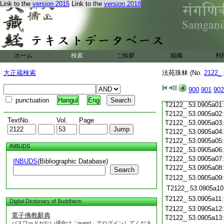
T2122_.53.0904c23
Link to the
version 2015
Link to the
version 2018
T2122_.53.0904c24
T2122_.53.0904c25
ホーム
検索
ご挨拶
T2122_.53.0904c26
組織
利
大正蔵検索
法苑珠林 (No.
T2122_.53.0904c27
2122_
T2122_.53.0904c28
900
901
902
T2122_.53.0904c29
punctuation
Hangul
Eng
T2122_.53.0905a01
T2122_.53.0905a02
TextNo.
Vol.
Page
T2122_.53.0905a03
T2122_.53.0905a04
T2122_.53.0905a05
INBUDS
T2122_.53.0905a06
T2122_.53.0905a07
INBUDS
(Bibliographic Database)
T2122_.53.0905a08
Search
T2122_.53.0905a09
T2122_.53.0905a10
T2122_.53.0905a11
Digital Dictionary of Buddhism
T2122_.53.0905a12
電子佛教辭典
T2122_.53.0905a13
パスワードがない場合は「guest」でログインしてくださ