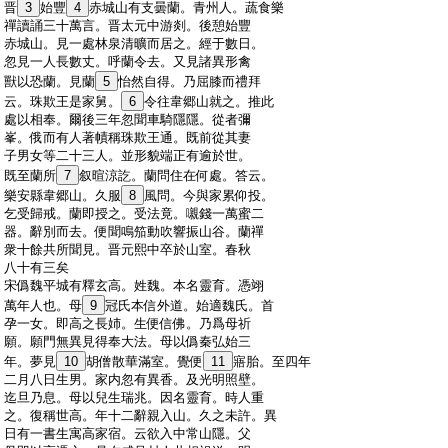
:
晋
3
始豐
4
赤城山有支曇蘭。青州人。蔬食樂
:
禪讀誦三十萬言。晋太元中游剡。後憩始豐
:
赤城山。見一處林泉清曠而居之。經于數日。
:
忽見一人長數丈。呼蘭令去。又見諸異形禽
:
獸以恐蘭。見蘭
5
怡然自得。乃屈膝而禮拜
:
云。珠欺王是家舅。
6
令往韋郷山就之。推此
:
處以相奉。爾後三年忽聞車騎隱隱。從者彌
:
峯。俄而有人著幘稱珠欺王通。既前從其妻
:
子男女等二十三人。並形貌端正有逾於世。
:
既至蘭所
7
叙暄涼訖。蘭問住在何處。答云。
:
樂安縣韋郷山。久服
8
風問。今與家累仰投。
:
乞受歸戒。蘭即授之。受法竟。嚫錢一萬蜜二
:
器。辭別而去。便聞鳴笳動吹響振山谷。蘭禪
:
衆十餘共所聞見。晋元熙中卒於山室。春秋
:
八十有三矣
:
宋僞魏平城有釋玄高。姓魏。本名靈育。憑翊
:
萬年人也。母
9
冠氏本信外道。始適魏氏。首
:
孕一女。即高之長姉。生便信佛。乃爲母祈
:
願。願門無異見得奉大法。母以僞秦弘始三
:
年。夢見
10
胡僧散華滿室。覺便
11
寤胎。至四年
:
二月八日生男。家内忽有異香。及光明照壁。
:
迄旦乃息。母以兒生瑞兆。因名靈育。時人重
:
之。復稱世高。年十二辭親入山。久之未許。異
:
日有一書生寓高家宿。云欲入中常山隱。父