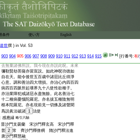
:
摩訶梨師 毘闍羅闍
22
謁咄陀達陀
23
娑
25
久
馳
:
陀邏崛荼誓荼遮
滿嚴
24
跋闍邏翅
26
反
久＊馳
:
利遮利 摩訶遮利吁摩利吁摩勒翅
＊反
久＊馳
:
用条件
使い方
English
悉耽鞞
27
闍鞞 阿＊闍鞞利 究匊匊翅
＊反
久＊馳
叔看
:
道世
薩婆陀羅尼翅
撰 ) in Vol. 53
阿扇
28
提摩倶
29
摩
＊反
反
:
詣吁彌吁彌摩
30
呵 摩＊娑
31
禍呵
903
904
905
906
907
908
909
910
911
912
913
914
915
[行番号:
有
/
:
爾時世尊説此呪已。告舍利弗。如此神呪過
:
去無量諸佛所説。我今現在亦説此呪。未來
:
彌勒賢劫菩薩亦當宣説。如此神呪功徳如
:
自在天。能令後世五百歳中諸惡比丘得淨
:
心意。調和善治四大増損。亦治心内四百四
:
病四百四脈所起壞界九十八使性欲種子。
:
亦治業障犯戒諸惡永盡無餘。此名善治七
:
十二種病憂惱陀羅尼。亦名拔五種陰無明
:
根本陀羅尼。亦名現前見一切佛及諸聲聞
:
爲説眞法破諸
1
法使
:
感應縁
略引六驗
:
晋沙門支曇蘭 宋沙門釋玄高 宋沙門釋
:
普
2
常 齊沙門釋僧稠 隋沙門釋法進
:
唐沙門釋慧融