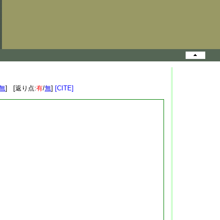
無
] [返り点:
有
/
無
]
[CITE]