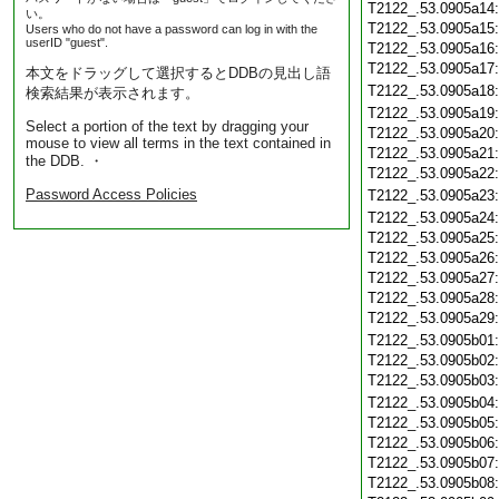
T2122_.53.0905a14
い。
T2122_.53.0905a15
Users who do not have a password can log in with the
userID "guest".
T2122_.53.0905a16
T2122_.53.0905a17
本文をドラッグして選択するとDDBの見出し語
T2122_.53.0905a18
検索結果が表示されます。
T2122_.53.0905a19
Select a portion of the text by dragging your
T2122_.53.0905a20
mouse to view all terms in the text contained in
T2122_.53.0905a21
the DDB. ・
T2122_.53.0905a22
Password Access Policies
T2122_.53.0905a23
T2122_.53.0905a24
T2122_.53.0905a25
T2122_.53.0905a26
T2122_.53.0905a27
T2122_.53.0905a28
T2122_.53.0905a29
T2122_.53.0905b01
T2122_.53.0905b02
T2122_.53.0905b03
T2122_.53.0905b04
T2122_.53.0905b05
T2122_.53.0905b06
T2122_.53.0905b07
T2122_.53.0905b08