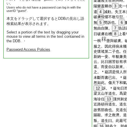
梁廬陵王在荊州時。
い。
陽樂蓋卿亦
3
充一
Users who do not have a password can log in with the
userID "guest".
遣
4
誡勅。失王本
破虜惶懼不敢引愆。
本文をドラッグして選択するとDDBの見出し語
無
5
勞訴也。
6
検索結果が表示されます。
無由自陳。
7
告語
Select a portion of the text by dragging your
日破虜在槽
8
上看
mouse to view all terms in the text contained in
一椀
虀與破虜。
the DDB. ・
服之。因此得病未幾
Password Access Policies
史懷瑤第二子也。任
新納一妾。年貌兼美
云。比日困苦欲有求
還。而妾自以新來。
之。＊嶷謂是情人所
未斷而書已出。＊嶷
怱如此。傷天下和氣
12
訴。＊嶷旬日
梁太山羊道生。爲梁
海珍任
13
漢州刺
近路頓待道生。道生
故舊部曲也。見道生
賜殺。求之救濟。道
叛。道生曰。此最可
眼
16
睛呑之。部