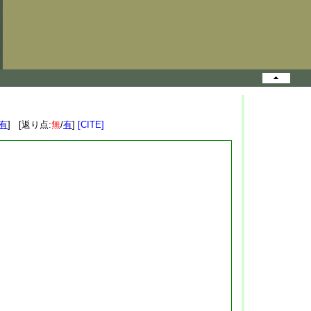
有
] [返り点:
無
/
有
]
[CITE]