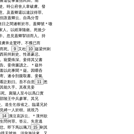
嘗遣從事量括民田。南
使。時公府舍人韋破虜。發
意。及蓋卿還以違誤得罪。
但誑蓋卿云。自爲分雪
數日之間遂斬於市。蓋卿號＊噭
家人。以紙筆隨斂。死後少
牛。忽見蓋卿挈頭而入。持
破虜奔走驚呼。不獲已而
而死。
9
又杜
10
嶷梁州刺
西荊州刺史。性甚豪忌。
。寵愛殊深。妾得其父書
告。妾倚簾讀之。＊嶷外
羞以此事聞＊嶷。因嚼呑
寄。遂令剖腹取書。妾氣
看訖歎曰。吾不自意
11
怱
其能久乎。其夜見妾
而死。襄陽人至今以爲口實
邵陵王中兵參軍。其兄
史。道生乞假省之。臨還兄於
見縛一人於樹。就視乃
14
洟泣哀訴云。＊漢州欲
生問何罪。答云。失意逃
忿。即下馬以珮刀
15
剜其
曲呼天號地。須臾海珍來。又