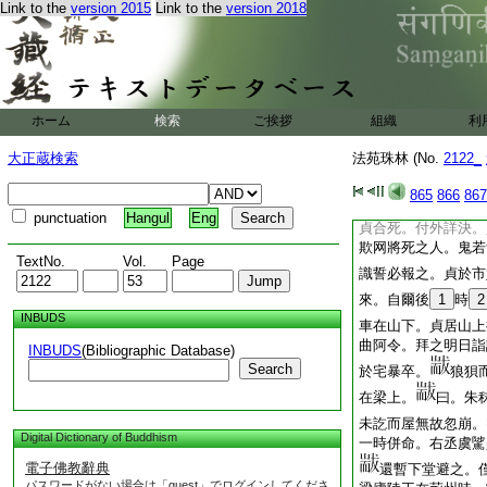
Link to the
version 2015
Link to the
version 2018
梁秣陵令朱貞。以罪
其事。結正入重。貞
不敢
16
祈恩。但
是
17
朱家墓日乞
云。此於理無爽。何
ホーム
検索
ご挨拶
組織
利
先入明日奏束。
大正蔵検索
法苑珠林 (No.
2122_
出文書。且曰。家人
記。比至帝前頓足香
865
866
867
事。勢不可隱。便爾
punctuation
Hangul
Eng
貞合死。付外詳決。
欺网將死之人。鬼若
TextNo.
Vol.
Page
識誓必報之。貞於市
來。自爾後
1
時
2
INBUDS
車在山下。貞居山上
曲阿令。拜之明日詣
INBUDS
(Bibliographic Database)
Search
於宅暴卒。
狼狽
在梁上。
曰。朱
未訖而屋無故忽崩。
Digital Dictionary of Buddhism
一時併命。右丞虞騭
電子佛教辭典
還暫下堂避之。
パスワードがない場合は「guest」でログインしてくださ