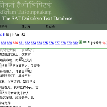
下獄。廷尉平虞
考覈
遣相聞與
曰。我罪當死。
猶冀主上萬一弘宥耳。明日既
得過此奏聞可爾以不。
答
爲不然。謹聞命矣。而朱事
用条件
使い方
English
便遇客共飮致醉。遂忘抽
道世
撰 ) in Vol. 53
合束内衣箱中。
復不
橙上。次第披之方見此
868
869
870
871
872
873
874
875
876
877
878
879
880
[行番号:
無
/
上聞。武帝大怒曰。朱
貞聞之大恨曰。虞
小子
無知故同灰土。儻其有
始當命絶。而
已見其
常見
見來甚惡之。又夢乘
推石壓之。月餘日
除
謝章門闕下。其婦平常
而還。入室哭婦。擧頭見貞
秣陵在此。我婦豈得不死。言
及男女婢使十餘人
是其宗親。經始喪事。見
僅得免難