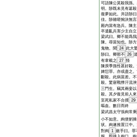
可語陳公莫殺我孫。
明。陟既未見有簒殺
復夢如此。并語陟曰
佳。陟雖嗟惋決無言
殿内當有急兵。陳主
卒遣亂兵害少主自立
梁武曰。卿不能爲我
陳。尋當知也。陟方
鬼物。聞
24
此大
陟曰。卿那不
26
有韋載之
27
怪
陳庾季孫性甚好殺。
婢愆罪。亦或盡之。
斷殺。此病當差。不
殺。驚寤戰悸汗流浹
三門生。竊其兩妾以
殺。其夕復見前人來
至死私家不合擅
29
嘔血。數日而終
梁武昌太守張絢常乘
小不如意。絢便躬捶
状。絢遂推置江中。
對絢
1
斂手曰。罪
報。即跳入絢口。絢