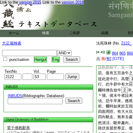
Link to the
version 2015
Link to the
version 2018
佛所前禮佛足。供養
法心開意解得須陀洹
佛
巍巍大
11
聖尊
能開諸盲冥 尋得
除去煩惱垢 超越
ホーム
検索
ご挨拶
組織
利
今蒙佛恩徳 得閉
爾時天子讃歎佛已。
大正蔵検索
法苑珠林 (No.
2122_
頻婆娑羅王聞佛説慳
四沙門果者。有發無
864
865
866
行
点:
無
/
有
]
[CITE]
punctuation
Hangul
Eng
又百縁經云。佛在驕
詣勒那樹下。至一澤
TextNo.
Vol.
Page
惡。復有五百放牛之
從此道中行。高聲
行。此牛群中有大惡
INBUDS
爾時佛告放牛
2
羊
＊悑。彼水牛者設來
INBUDS
(Bibliographic Database)
Search
頃。惡牛卒來。翹尾
前。爾時如來於五指
四面周匝。有大火坑
四向馳走。無有去處
Digital Dictionary of Buddhism
然清涼。馳奔趣向。
電子佛教辭典
跪伏首舐世尊足。復
パスワードがない場合は「guest」でログインしてくださ