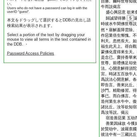
自勝。爾時世尊知彼
い。
牛而説偈言
Users who do not have a password can log in with the
userID "guest".
盛心興惡意 欲來
歸誠望得勝
5
本文をドラッグして選択するとDDBの見出し語
時彼水牛聞佛世尊説
検索結果が表示されます。
然＊寤解蓋障雲除。
Select a portion of the text by dragging your
作惡業倍生慚愧。不
mouse to view all terms in the text contained in
利天。忽然長大。如
the DDB. ・
福生此天上。尋自觀
蒙佛化度得來生天。
Password Access Policies
是念已。齎持香華來
世尊。前禮佛足却坐
法。心開意解得須陀
宮。時諸五百放牛人
爲説法心開意解。各
即告言。善來比丘。
沙門。精勤修習。得
事已。而白佛言。今
造何業生水牛中。復
諸比丘。汝等欲知宿
爲汝等説。偈云
宿造善惡業 五劫
善業因縁故 今獲
於賢劫中。波羅柰國
彼法中有一三藏比丘