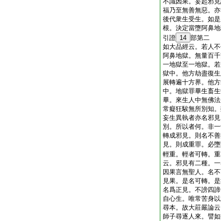
不識因果。妄起邪見
福乃至無善無惡。亦
後代衆生受生。如是
根。決定當墮阿鼻地
引證
14
部第二
如大品經云。若人不
阿鼻地獄。無量百千
一地獄至一地獄。若
獄中。他方劫盡復生
展轉遍十方界。他方
中。地獄罪畢生畜生
畢。來生人中無佛法
常癡狂騃無所別知。
妄生異執者亦名邪見
別。所以者何。非一
轉成邪見。則名不善
見。則成重罪。必墮
輕重。輕者可轉。重
云。邪見有二種。一
因果言無聖人。名不
見果。是名可轉。是
名爲正見。不謗四諦
自心生。唯常苦身以
尋本。故大莊嚴論云
師子尋逐人來。譬如