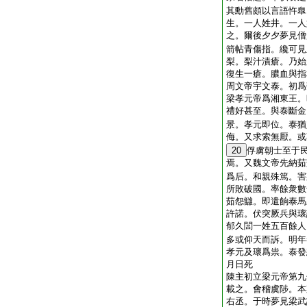
其勳舊頗以言語忤臯
生。一人姓井。一人
之。爾後夕夕夢見僧
箭帖青傷指。纔可見
梨。梨汁漬瘡。乃始
復生一瘡。膿血與指
周文帝宇文泰。初爲
梁孝元帝爲湘東王。
禮好甚至。與泰斷金
景。孝元即位。泰猶
侮。又求索無厭。或
20
俘虜朝士至于
焉。又魏文帝先納茹
爲后。和親殊篤。害
所敗破國。率餘衆數
茹怨讎。即遣餉泰馬
許諾。伏突厥兵與瓌
郁久閭一姓五百餘人
多或仰天而訴。明年
孝元及瓌爲祟。泰發
月日死
陳主初立梁元帝第九
載之。會稽虞陟。本
右丞。于時夢見梁武