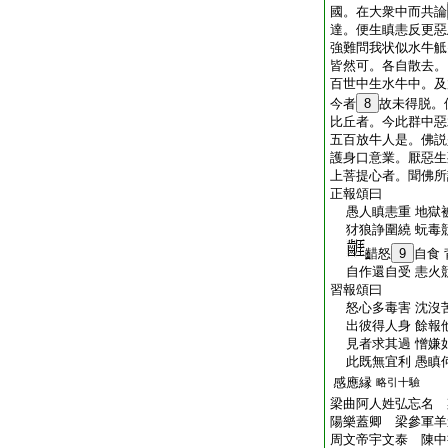
國。在大衆中而共論
達。便生瞋恚反更惡
強難問我状似水牛觝
皆然可。各自散去。
百世中生水牛中。及
今者
8
故未得脱。
比丘者。今此群中惡
五百放牛人是。佛説
護身口意業。厭惡生
上菩提心者。聞佛所
正報頌曰
愚人瞋恚重 地獄
犲狼諍圍繞 蚖毒
齰怒
9
自食
自作還自受 恚火
習報頌曰
怒心多毒害 沈沒
出彼得人身 餘報
見者求其過 憎嫌
此既無宜利 愚瞋
感應縁
略引十驗
梁曲阿人姓弘忘名 
陽樂蓋卿 梁參軍
周文帝宇文泰 陳中