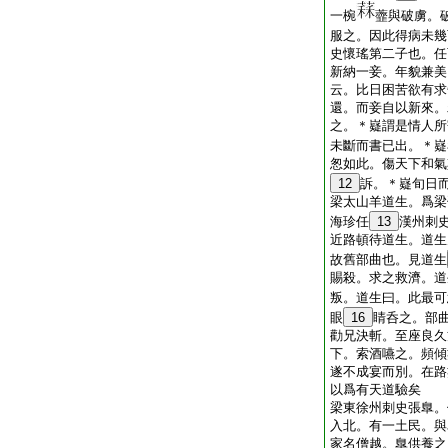
一椀
虀與破虜。
服之。因此得病未幾
史懷瑤第二子也。任
新納一妾。年貌兼美
云。比日困苦欲有求
還。而妾自以新來。
之。＊嶷謂是情人所
未斷而書已出。＊嶷
怱如此。傷天下和氣
12
訴。＊嶷旬日
梁太山羊道生。爲梁
海珍任
13
漢州刺
近路頓待道生。道生
故舊部曲也。見道生
賜殺。求之救濟。道
叛。道生曰。此最可
眼
16
睛呑之。部
勸兄決斬。至座良久
下。索酒嚥之。頻傾
遂不成宴而別。在路
以爲有天道驗矣
梁東徐州刺史張臯。
入北。有一土民。與
家名僧越。臯供養之