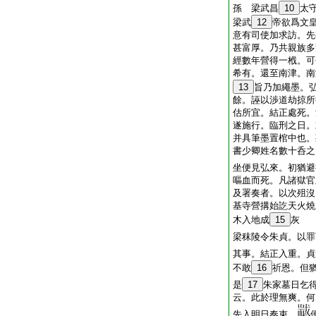
孫 梁武昌
10
太
梁武
12
帝欲爲文
意有司使加求訪。先
甚富厚。乃共親族多
經數年營得一栰。可
希有。還至南津。南
13
旨乃加繩墨。
餘。誣以渉道劫掠所
估所宜。結正處死。
遂施行。臨刑之日。
并具筆墨置棺中也。
書少卿姓名數十呑之
坐便見弘來。初猶避
嘔血而死。凡諸獄官
及署奏者。以次殂沒
基寺營搆始訖天火燒
木入地成
15
灰
梁秣陵令朱貞。以罪
其事。結正入重。貞
不敢
16
祈恩。但
是
17
朱家墓日乞
云。此於理無爽。何
先入明日奏束。