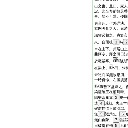
出文書。且曰。家人
記。比至帝前頓足香
事。勢不可隱。便爾
貞合死。付外詳決。
欺网將死之人。鬼若
識誓必報之。貞於市
來。自爾後
1
時
2
車在山下。貞居山上
曲阿令。拜之明日詣
於宅暴卒。
狼狽
在梁上。
曰。朱
未訖而屋無故忽崩。
一時併命。右丞虞騭
還暫下堂避之。
梁廬陵王在荊州時。
陽樂蓋卿亦
3
充一
遣
4
誡勅。失王本
破虜惶懼不敢引愆。
無
5
勞訴也。
6
無由自陳。
7
告語
日破虜在槽
8
上看