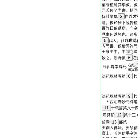
梁裴植隨其季叔。叔
元氏位至尚書。植同
恃壯業氣
2
自以才
讎。後於雒下誣告植
百許日伯鼎病。向空
見由何以怒也。須臾
5
伐人。仕魏世爲
内尚書。僕射郭祚尚
王雍出中。中聞之逼
殺之。朝野憤
6
怨
右此
裴郭爲崇尋死
出冥祥
法苑珠林卷第
8
七
法苑珠林卷第
9
七
＊西明寺沙門釋
11
十惡篇第八十
邪見部
12
第十三
述意
13
部第一
夫創入佛法。要須信
寶山。若無信手空無