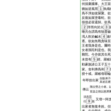
何捐棄國事。大王當
猶如逆風而
1
執熾
爲不淨如彼屎聚。欲
反復如屎塗毒蛇。欲
假借必當還歸。欲爲
2
痒而向於火
3
唾共合謂爲有味脣齒
渇人飮於鹹水
4
逾
逐。欲如魚戰貪味至
王者我身是也。爾時
女者孫陀利是也。我
難陀。今亦拔其生死
未曾有
5
經。羅睺
勅豪族諸公王子五十
家。舍利弗爲和
7
授十戒。羅睺母耶輪
自餘弟子
年即捨出家
具述且逐
隋云勞之小者。
傳云
世染之情以慈濟
須息惡
又増一阿
9
行
慈
出家者無復本姓。但
者。生由我生。成由