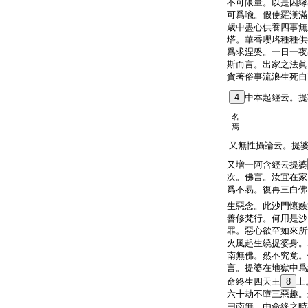
不可限量。以是因縁
可爲喩。假使羅漢滿
歳中盡心供養四事無
塔。華香瓔珞種種供
爲求涅槃。一日一夜
斯而言。出家之法眞
貪著俗事流浪生死自
4
中本起經云。提
名
焉
又無性攝論云。提
又増一阿含經云提婆
次。佛言。汝宜在家
爲不易。復再三白佛
生惡念。此沙門懷嫉
善修梵行。何用是沙
罪。惡心欲至如來所
火風起生繞提婆身。
南無佛。然不究竟。
言。提婆在地獄中爲
命終生四天王
8
上
六十劫不墮三惡趣。
曰南無。由命終之時