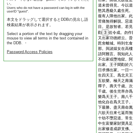
い。
道未曾得見。今以道
Users who do not have a password can log in with the
愍其愚癡久處生死。
userID "guest".
復有人障他出家。此
本文をドラッグして選択するとDDBの見出し語
苦痛無得解脱。惡道
検索結果が表示されます。
目。是故智者。若見
勸
3
佐令成。勿作
Select a portion of the text by dragging your
又出家功徳經云。昔
mouse to view all terms in the text contained in
the DDB. ・
毘舍離城。時到乞食
那。與諸婇女在高樓
Password Access Policies
語阿難言。我知此人
不出家或墮地獄。阿
出家。王子聞勸於六
日求佛出家。一日一
生四天王。爲北天王
五欲樂。極天之壽滿
釋子。壽天千歳。次
千歳。後生兜率亦爲
樂爲天王子。壽八千
他化自在爲天王子。
下最勝。盡天壽命萬
六欲天往來七返而無
十劫不墮惡道。常生
中生富樂家財寶具足
出家修道成辟支佛。