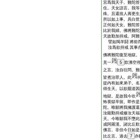
宮爲我天子。難陀答
住。天女語言。我等
殊。且還捨人壽更生
所以如上事。具白世
正何如天女。難陀答
比於我婦。佛將難陀
天故勤加持戒。阿難
譬如羯羊鬪 將前
汝爲欲持戒 其事
佛將難陀復至地獄。
見一
5
炊沸空
之言。汝自往問。難
皆煮治罪人。此
提内有如來弟子。名
得生天。以欲罷道因
地獄。是故我今吹
怖畏獄卒留。即作是
陀。唯願將我擁護還
汝能勤持戒修汝天福
天。今唯願我不墮此
成阿羅漢。諸比丘歎
佛言。非但今日如是
比丘言。過去
7
亦