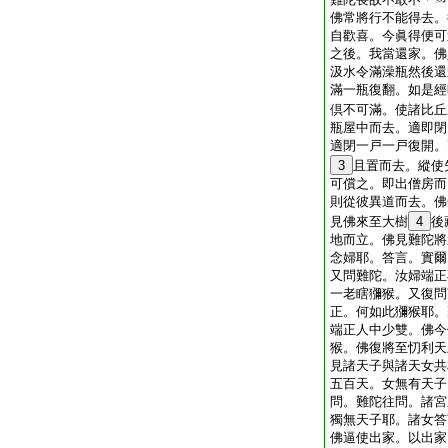
佛常將行不能得去。
自歡喜。今眞得便可
之後。我當還家。佛
汲水令滿澡瓶然後還
滿一瓶復翻。如是經
倶不可滿。使諸比丘
瓶屋中而去。適即閉
適閉一戸一戸復開。
3
且置而去。縱使
可償之。即出僧房而
則從彼異道而去。佛
見佛來至大樹
4
後
地而立。佛見難陀將
念婦耶。答言。實爾
又問難陀。汝婦端正
一老瞎獼猴。又復問
正。何如此獼猴耶。
端正人中少雙。佛今
猴。佛復將至忉利天
見諸天子與諸天女共
五百天。女無有天子
問。難陀往問。諸宮
獨無天子耶。諸女答
佛逼使出家。以出家