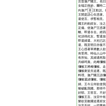
言昔迦尸國王。名曰
女端正殊妙。爾時二
向迦尸
8
王歎説。
王聞是語心生惑著。
遣使言。求暫相見。
國王約勅婬女。汝之
足備。使迦尸王惑著
離。即遣令去。經四
祀須得此女。暫還放
即遣婦還。大祀已訖
遣。既至明日亦復不
王心惑著單將數人欲
肯受用。時仙人山中
有所知。其婦適死取
共瞋呵責。此雌獼猴
獼猴王將雌獼猴。走
獼猴衆皆共追逐。既
料理。迦尸國王語獼
獼猴還諸獼猴。獼猴
婦。王今云何欲使我
猴破亂我國。那得不
好耶。王答言。不好
獼猴王言。汝宮中有
樂欲至敵國追逐婬女
汝言不好。一切萬姓