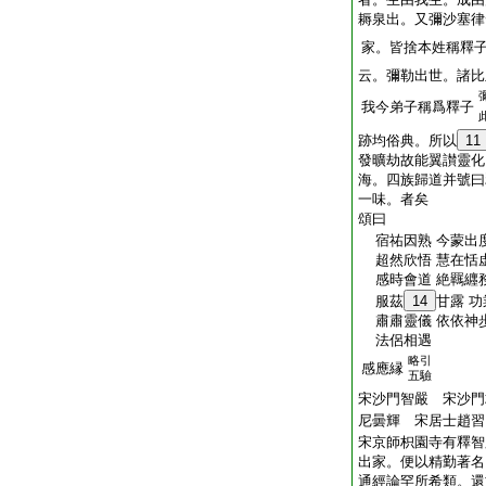
耨泉出。又彌沙塞律
家。皆捨本姓稱釋
云。彌勒出世。諸比
我今弟子稱爲釋子
跡均俗典。所以
11
發曠劫故能翼讃靈化
海。四族歸道并號曰
一味。者矣
頌曰
宿祐因熟 今蒙出度
超然欣悟 慧在恬虚
感時會道 絶羈纒務
服茲
14
甘露 功
肅肅靈儀 依依神歩
法侶相遇
略引
感應縁
五驗
宋沙門智嚴 宋沙門
尼曇輝 宋居士趙習
宋京師枳園寺有釋智
出家。便以精勤著名
通經論罕所希類。還