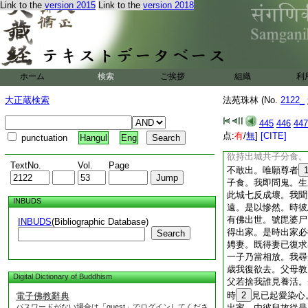
沙門。精進不懈皆亦
Link to the
version 2015
Link to the
version 2018
寶不益於人。奉敬三
又付法藏經云。昔尊
子詣徳叉尸羅城。到
前行。路見一烏欣然
因縁。尊者
18
答
ホーム
検索
ご挨拶
組織
利
飢急語我。我母入城
五百歳。飢虚困乏命
大正蔵検索
法苑珠林 (No.
2122_
我母道我辛苦。願語
彼母。具説子意。鬼
445
446
447
歳。未曾能得一人
点:
有
/
無
]
[CITE]
punctuation
Hangul
Eng
劣。設得少唾諸鬼奪
欲持出城共子分食。
TextNo.
Vol.
Page
不敢出。唯願尊者
子食。我即問鬼。生
此城七反成壞。我聞
INBUDS
遠。是以慘然。時彼
有佛出世。號毘婆尸
INBUDS
(Bibliographic Database)
得出家。是時出家必
Search
娉妻。既得妻已復求
一子乃當相放。我尋
歳我復欲去。父母教
Digital Dictionary of Buddhism
父若捨我誰見養活。
時
2
見已起愛染心
電子佛教辭典
パスワードがない場合は「guest」でログインしてくださ
出家。由彼兒故從是