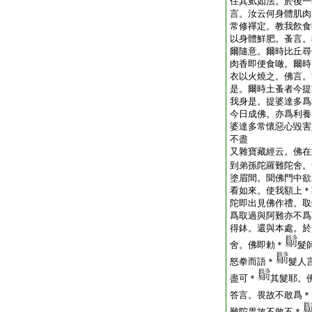
住其虱如法。於後一
言。汝云何身體肌肉
常修禪定。教我飮食
以身體鮮肥。蚤言。
爾隨意。爾時比丘尋
肉香即便食噉。爾時
衣以火燒之。佛言。
是。爾時土蚤者今提
我身是。提婆達多爲
今日成佛。亦爲利養
婆達多常懷惡心毀害
不盡
又雜寶藏經云。佛在
到弟孫陀羅難陀舍。
塗眉間。聞佛門中欲
看如來。使我額上＊
陀即出見佛作禮。取
爲取過與阿難亦不爲
得鉢。還與本處。於
舍。佛即勅＊
髮
怒拳而語＊
髮人
盡可＊
其髮耶。
答言。畏故不敢爲＊
難陀畏故不敢不＊