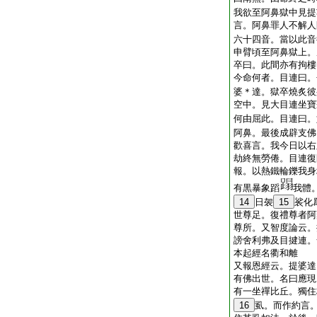
我欲至阿鼻獄中見提
言。阿鼻罪人不解人
六十四音。當以此音
申臂頃至阿鼻獄上。
卒曰。此間亦有拘樓
今命何者。目連曰。
婆＊達。獄卒燒炙彼
空中。見大目連坐寶
何由屈此。目連曰。
阿鼻。最後成辟支佛
歡喜言。我今日以右
劫終無勞倦。目連復
報。以熱鐵輪鑠我身
有黒暴象蹈
我體
14
日袈
15
裟化
世尊足。復禮尊者阿
尊所。又智度論云。
謗舍利弗及目揵連。
本起經名衢和離
又報恩經云。提婆達
有佛出世。名曰應現
有一坐禪比丘。獨住
16
虱。而作約言