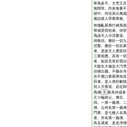
寧爲多不。大梵王言
無間罪。尚多無量不
獄中。何況具出萬億
廣説彼人罪業果報。
有惱亂罵辱打縛爲我
禁戒受而犯者。得罪
爲諸天人示涅槃道。
得敬信。勝於一切九
涅槃。勝於一切在家
者。是故天人應當供
三業相應。其有一切
者。如其見有於我法
大殺生大偸盜大汚梵
但擯出國。不聽在寺
亦不應口業罵辱加其
罰者。是人便於解脱
切人天善道。必定歸
爲佛
3
家具持戒者
又十輪經云。佛言。
四。一第一義僧。二
僧。云何名第一義僧
門果。是七種人名爲
者。亦名第一義僧。
具足戒者。是名淨僧