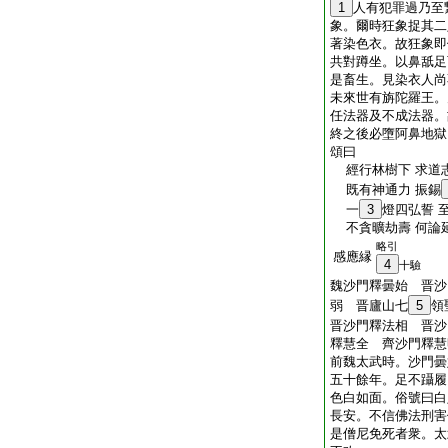
1
人有犯罪過乃至
象。爾時狂象捉其二
著染色衣。故狂象即
共對蹲坐。以鼻舐足
是畜生。見染衣人尚
未來世有旃陀羅王。
任法器及不成法器。
終之後必墮阿鼻地獄
頌曰
經行林樹下 求道
既有神通力 振錫
一
3
燈四弘誓 
不貪曠劫壽 何論
略引
感應縁
4
十驗
魏沙門釋曇始 晋沙
弱 晋廬山七
5
領
晋沙門釋法相 晋沙
釋慧全 齊沙門釋慧
前魏太武時。沙門曇
五十餘年。足不躡履
色白如面。俗號曰白
長安。不信佛法刑害
是僧尼免死者衆。太