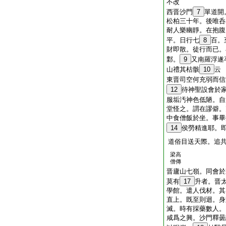
不改
西晋沙門
7
單道開
松柏三十年。後唯呑
耐人樂幽靜。在抱腹
平。日行七
8
百。
財即散。徒行而已。
鄴。
9
又南羅浮遂
山禮其枯骸
10
云
東晋司空何充弱而信
12
待神聖設會於
服垢汚神色低陋。自
堂怪之。謂在謬僻。
中食僧飯於坐。事畢
14
侯勞精進耶。
道俗目送天際。追
梁高
僧傳
晋廬山七嶺。同會於
莫有
17
升者。晋
學館。遣人伐材。其
直上。既至則迴。身
滅。時有採藥數人。
咸爲之興。沙門釋曇