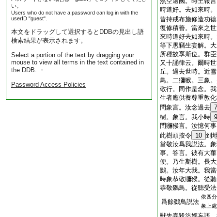
然空還國。時王報言
い。
時道好。去如來時。
Users who do not have a password can log in with the
userID "guest".
昔持戒布施修造功徳
復修積善。當來之世
本文をドラッグして選択するとDDBの見出し語
來時道好去如來時。
検索結果が表示されます。
等下愚竊生妄解。大
所種故享斯位。群臣
Select a portion of the text by dragging your
mouse to view all terms in the text contained in
又十誦律云。爾時世
the DDB. ・
丘。過去世時。近雪
鳥。二獼猴。三象。
Password Access Policies
敬行。同作是念。我
生者應供養尊重教化
問象言。汝念過去
樹。象言。我小時
問獼猴言。汝憶何事
此樹頭按令
10
到
當敬汝爲我説法。象
事。答言。彼有大蓽
便。乃生斯樹。長大
鵽。汝年大我。我當
時象恭敬獼猴。從聽
恭敬鵽鳥。從聽受法
依四分
爲餘鵽鳥説法
象上處
獸先喜殺盜婬妄語。