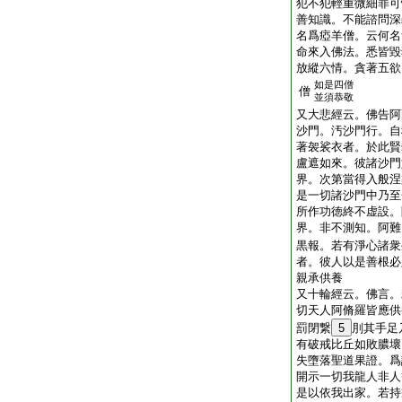
犯不犯輕重微細罪可
善知識。不能諮問深
名爲瘂羊僧。云何名
命來入佛法。悉皆毀
放縱六情。貪著五欲
如是四僧
僧
並須恭敬
又大悲經云。佛告阿
沙門。汚沙門行。自
著袈裟衣者。於此賢
盧遮如來。彼諸沙門
界。次第當得入般涅
是一切諸沙門中乃至
所作功徳終不虚設。
界。非不測知。阿難
黒報。若有淨心諸衆
者。彼人以是善根必
親承供養
又十輪經云。佛言。
切天人阿脩羅皆應供
罰閉繋
5
刖其手足
有破戒比丘如敗膿壞
失墮落聖道果證。爲
開示一切我龍人非人
是以依我出家。若持