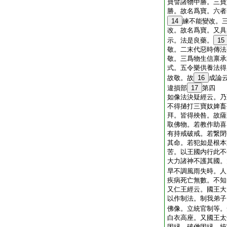
寶譬諸物中勝。三寶
勝。故名爲寶。六者
14
練不能變改。
改。故名爲寶。又具
示。法是良藥。
15
敬。二末代惡時傳法
敬。三爲物生信禀承
式。五令樂供養法得
故敬。故
16
成論
違損部
17
第四
如像法決疑經云。乃
不得撾打三寶奴婢畜
拜。皆得殃咎。故薩
取佛物。若教作助喜
有持戒破戒。若繋閉
其命。若犯如是根本
苦。以王國内行此不
大力諸神不護其國。
旱不調風雨失時。人
疾病死亡無數。不知
又仁王經云。國王大
以作制法。制我弟子
佛像。立統官制等。
白衣高座。又國王太
因縁。破僧因縁。統