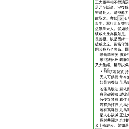
王大臣宰相不得謫罰
足乃至斷命。況復餘
雖是死人。是戒餘力
故取之。亦如
6
石
衆生。惡行比丘雖犯
益無量天人。譬如燒
破戒比丘亦復如是。
長善根。以是因縁一
破戒比丘。皆當守護
閉其身乃至奪命。爾
瞻蔔華雖萎 勝於
破戒諸比丘 猶勝
又大集經。世尊説偈
＊
頭著袈裟 
天人可供養 常令
如是供養彼 則爲
若能爲敬法 歸依
身著袈裟服 説彼
假使毀禁戒 猶住
若有撾打彼 則爲
若有罵辱彼 則爲
是人心欲滅 正法
爲財共鬪諍 刹利
又十輪經云。譬如過