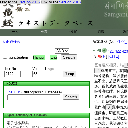
Link to the
version 2015
Link to the
version 2018
燈然百千燈明終不盡
前破戒僧尼説法化功
各須自愼。縱欺得百
獲一毫之益。唯加惡
歴劫受殃。故經曰。
如後述
7
之
ホーム
検索
ご挨拶
組織
利
又雜寶藏經云。月氏
罽賓國尊者阿羅漢。
大正蔵検索
法苑珠林 (No.
2122_
欲相見。即與諸臣往
生念言。我今爲王。
421
422
423
敬伏。自非有徳何能
点:
無
/
有
]
[CITE]
punctuation
Hangul
Eng
便前進。彼國有人告
臣從遠來相見。唯
TextNo.
Vol.
Page
2
尊者答言。我聞
唯徳是務。豈以服飾
坐不出。於是月氏王
INBUDS
多。覩其威徳倍生敬
時尊者欲睡。月氏國
INBUDS
(Bibliographic Database)
尊者即語王言。貧道
Search
也。胡爲躬自枉屈神
我向者
3
竊生微念
能爾也。即便爲王略
Digital Dictionary of Buddhism
去如來時。王聞教已
電子佛教辭典
臣怨言。我等遠從大
パスワードがない場合は「guest」でログインしてくださ