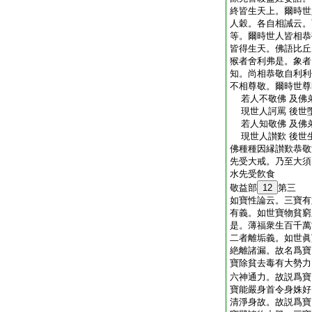
終皆生天上。爾時世
人穀。各自相誡云。
等。爾時世人皆相恭
皆得生天。佛語比丘
猴者舍利弗是。象者
知。尚相恭敬自利利
不相尊敬。爾時世尊
若人不敬佛 及佛
現世人訶罵 後世
若人知敬佛 及佛
現世人讃歎 後世
佛種種因縁讃歎恭敬
先受大戒。乃至大須
水先受飮食
敬益部
12
第三
如寶性論云。三寶有
有義。如世寶物貧窮
是。薄福衆生百千萬
二者離垢義。如世眞
絶離諸漏。故名爲寶
寶除貧去毒有大勢力
六神通力。故説爲寶
寶能嚴身首令身姝好
清淨身故。故説爲寶