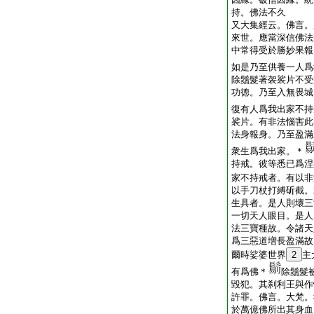
持。佛法不久
又大集經云。佛言。
來世。應當深信佛法
中常得受於勝妙果報
如是乃至供養一人爲
除鬚髮著袈裟片不受
功徳。乃至入無畏城
復有人爲我出家不持
裟片。有非法惱害此
法身報身。乃至盈滿
衆生爲我出家。＊
持戒。彼等悉已爲涅
家不持戒者。有以非
以手刀杖打縛斫截。
生具者。是人則壞三
一切天人眼目。是人
法三寶種故。令諸天
爲三惡道増長盈滿故
爾時娑婆世界
2
主
有爲佛＊
除鬚髮
毀犯。其刹利王與作
許罪。佛言。大梵。
於萬億佛所出其身血