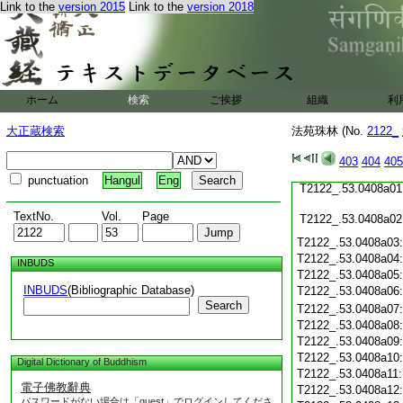
Link to the
version 2015
Link to the
version 2018
T2122_.53.0407c20
T2122_.53.0407c21
T2122_.53.0407c22
T2122_.53.0407c23
T2122_.53.0407c24
ホーム
検索
ご挨拶
T2122_.53.0407c25
組織
利
T2122_.53.0407c26
大正蔵検索
法苑珠林 (No.
2122_
T2122_.53.0407c27
T2122_.53.0407c28
403
404
405
T2122_.53.0407c29
punctuation
Hangul
Eng
T2122_.53.0408a01
TextNo.
Vol.
Page
T2122_.53.0408a02
T2122_.53.0408a03
T2122_.53.0408a04
INBUDS
T2122_.53.0408a05
INBUDS
(Bibliographic Database)
T2122_.53.0408a06
Search
T2122_.53.0408a07
T2122_.53.0408a08
T2122_.53.0408a09
T2122_.53.0408a10
Digital Dictionary of Buddhism
T2122_.53.0408a11
電子佛教辭典
T2122_.53.0408a12
パスワードがない場合は「guest」でログインしてくださ