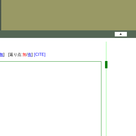
無
] [返り点:
無
/
有
]
[CITE]