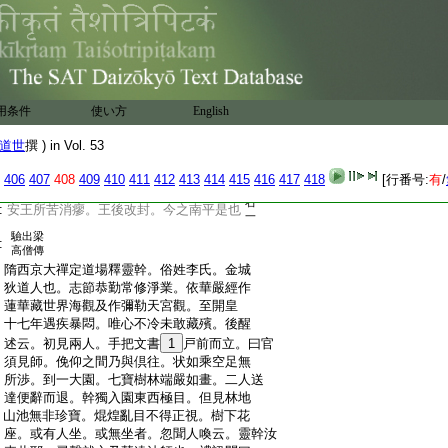
:
一日寺僧慧
27
逞夢見黒衣大神。翼從甚壯。立
:
于龕所商略分數。至明旦初祐律師至。其神
:
應若此。初僧護所創鑿龕過淺。乃鏟入五丈。
:
更施頂髻。及身相剋成
28
鎣磨將畢。夜中忽
:
當
29
萬字處色赤而隆起。今像胸
30
萬字處。猶
:
用条件
不施金薄而赤色存焉。像以天監十二年春
使い方
English
:
就功。至十五年春竟。坐躯高五丈。立形十
道世
撰 ) in Vol. 53
:
丈。龕前架三層臺。又造門閣殿堂。并立衆基
:
業以充供養。其四遠士庶並提挾香華萬里
406
407
408
409
410
411
412
413
414
415
416
417
418
[行番号:
有
/
:
來集。供施往還軌迹填委。自像成之後。建
右
:
安王所苦消瘳。王後改封。今之南平是也
一
驗出梁
:
高僧傳
:
隋西京大禪定道場釋靈幹。俗姓李氏。金城
:
狄道人也。志節恭勤常修淨業。依華嚴經作
:
蓮華藏世界海觀及作彌勒天宮觀。至開皇
:
十七年遇疾暴悶。唯心不冷未敢藏殯。後醒
:
述云。初見兩人。手把文書
1
戸前而立。曰官
:
須見師。俛仰之間乃與倶往。状如乘空足無
:
所渉。到一大園。七寶樹林端嚴如畫。二人送
:
達便辭而退。幹獨入園東西極目。但見林地
:
山池無非珍寶。焜煌亂目不得正視。樹下花
:
座。或有人坐。或無坐者。忽聞人喚云。靈幹汝