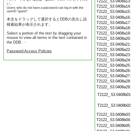
T2122_.53.0408a13
い。
T2122_.53.0408a14
Users who do not have a password can log in with the
userID "guest".
T2122_.53.0408a15
T2122_.53.0408a16
本文をドラッグして選択するとDDBの見出し語
T2122_.53.0408a17
検索結果が表示されます。
T2122_.53.0408a18
Select a portion of the text by dragging your
T2122_.53.0408a19
mouse to view all terms in the text contained in
T2122_.53.0408a20
the DDB. ・
T2122_.53.0408a21
T2122_.53.0408a22
Password Access Policies
T2122_.53.0408a23
T2122_.53.0408a24
T2122_.53.0408a25
T2122_.53.0408a26
T2122_.53.0408a27
T2122_.53.0408a28
T2122_.53.0408a29
T2122_.53.0408b01
T2122_.53.0408b02
T2122_.53.0408b03
T2122_.53.0408b04
T2122_.53.0408b05