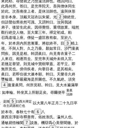
:
來此耶。尋聲就之乃慧遠法師也。禮訊問曰。
:
此爲何所。答曰。是兜率陀天。吾與僧休同生
:
於此。次吾南坐上者。是休法師也。遠與休形
:
並非本身。頂戴天冠衣以朱紫。光
2
煒絶世。
:
但語聲似舊依然可識。又謂幹曰。汝與我諸
:
弟子。後皆生此矣。因得覺悟。重増故業。端然
:
觀行絶交人物。至大業三年。禪定初成。勅
:
召爲道場上座。僧徒一盛匡救有叙。至於八
:
年。於本房内所患漸重。將欲終卒。目
3
精上
:
視。不與人對。久之乃垂。顏如常日。沙門童眞
:
問疾。因見是相。幹謂眞曰。向見青衣童子二
:
人來召。相逐而去。至兜率天城外未得入宮。
:
若翹足擧望。則見城中寶樹華蓋。若平立。即
:
無所見也。傍侍疾者。向擧目者。是其相矣。
:
眞曰。若即住彼大遂本願。幹曰。天樂非久終
:
墜輪迴。華嚴藏海是所圖也。不久氣絶。須臾
:
4
復童眞問。何所見耶。幹曰。見大水遍滿華
童眞
:
如車輪。幹坐其上所願足矣。尋爾便卒
法師
5
是隋
曰西大禪定
:
以大業八年正月二十九日卒
寺主武徳初亡也
:
於本寺。春秋七十有
6
八
:
唐西京淨影寺釋善冑。俗姓淮氏。瀛州人也。
:
通敏易悟極閑
7
談激。機辯爲心美譽聞徹。於