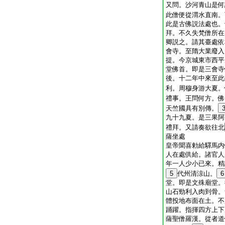
又問。沙河青山是何
此僧便從渭水直南。
此是古佛説法處也。
拜。不久失梵僧所在
卿説之。請其臺處依
會寺。至隋大業廢入
提。今京城東市西平
堂佛首。即是三會寺
後。十二年中來至此
利。周穆身游大夏。
禮事。王問何方。佛
天竺國具有別傳。
九十九夏。是三果阿
禮拜。又請奏欲往北
薩坐處
皇帝聞喜勅給驛馬内
人在處供給。諸官人
年一人少小已來。精
5
代州清涼山。
6
堂。即是文殊廟堂。
山石勁利入肉到骨。
體投地布面在土。不
踊躍。指揮四方上下
薩聖僧羅漢。從者道