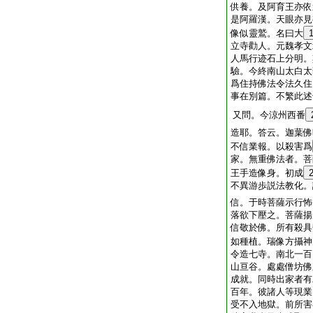
供養。及阿育王亦依
是阿羅漢。天眼亦見
像似靈鷲。名曰大
立寺勸人。元魏孝文
人馬行迹石上分明。
驗。今終南山太白太
爲住持佛法令法久住
事在別篇。不繁此述
又問。今涼州西番
造耶。答云。迦葉佛
不信業報。以殺害爲
家。無重佛法者。菩
王手造像身。初成
不異游歩説法教化。
信。于時菩薩示行怖
落欲下壓之。菩薩揚
信敬於佛。所有殺具
如種植。瑞像方攝神
令造七寺。南北一百
山亘谷。處處僧坊佛
成就。同時出家者有
百年。彼諸人等現業
受不入地獄。前所害