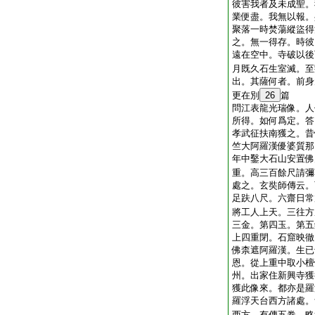
彼害我者及未成聖。
業便盡。我無以報。
聚落一時焚蕩縱盜得
之。無一得存。時彼
遠在空中。寺破以後
月既久石生室滅。至
出。其薩何者。前身
更在別
26
篇
問江表龍光瑞像。人
所得。如何爲定。答
孝武征扶南獲之。昔
竺大阿羅漢優婆質那
年中鑿大石山安置佛
重。高三百餘尺請彌
處之。玄奘師傳云。
足趺八尺。六齋日常
將工人上天。三往方
三金。第四玉。第五
上四重閉。石窟映徹
佛柰遮阿羅漢。生已
恩。從上重中取小檀
州。出家住新興寺獲
獲此像來。都亦是羅
羅浮天台西方諸處。
西方。有傳五卷。略