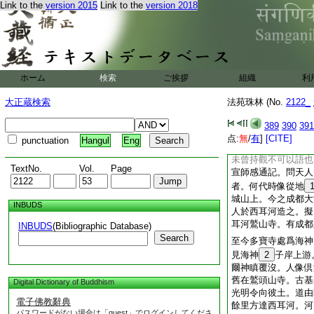
Link to the
version 2015
Link to the
version 2018
萬過不咎。事等忘瑕
上熏空界四十萬里。
以受佛付囑令護佛法
敢不來。韋將軍三十
有魔子魔女輕弄比丘
將軍栖遑奔至應機除
ホーム
検索
ご挨拶
組織
利
王所。時王見皆起爲
法故。弟子性樂戒律
大正蔵検索
法苑珠林 (No.
2122_
並在座中聽受戒法。
不決滯。然此東華三
389
390
391
多現。但謂其靈而敬
点:
無
/
有
]
[CITE]
punctuation
Hangul
Eng
遂因此縁隨而諮請。
未曾持觀不可以語也
TextNo.
Vol.
Page
宣師感通記。問天人
者。何代時像從地
城山上。今之成都大
INBUDS
人於西耳河造之。擬
耳河鷲山寺。有成都
INBUDS
(Bibliographic Database)
Search
至今多寶寺處爲海神
見海神
2
子岸上游
爾神瞋覆沒。人像倶
舊在鷲頭山寺。古基
Digital Dictionary of Buddhism
光明令向彼土。道由
電子佛教辭典
餘里方達西耳河。河
パスワードがない場合は「guest」でログインしてくださ