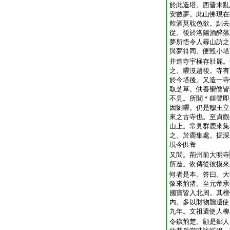
於此造塔。西晋末亂
安數夢。此山佛現在
飮酒莫耽色欲。黜去
從。後於洛陽酒醉落
夢所悟令人尋山訪之
與夢符同。便毀小塔
并造寺宇極存壯麗。
之。曜沒趙後。寺有
於今塔後。又造一寺
取芝草。供養聖僧皆
不見。所聞＊鍾聲即
因劉曜。仍是穆王立
來之古寺也。至貞觀
山上。常見群鹿來集
之。於鹿集處。掘深
現今供養
又問。荊州前大明寺
所造。依傳從彼摸來
何者是本。答曰。大
像來荊渚。至元帝承
國寶皆入北周。其檀
内。多以財物贈遺使
九年。文祖遣使人柳
令鎭荊楚。顧是郷人