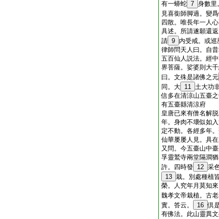
有一蟒蛇
7
身數里
見喜銜師脚過。變爲
四散。唯長年一人心
具述。所請遂願還返
請
9
内受戒。或巡
律師問天人曰。自昔
五百仙人説法。經中
界菩薩。娑婆則大千
曰。文殊是諸佛之元
同。大
11
土大功
信多在清涼山五臺之
有五臺縣清涼府
皇唐已來有僧名解脱
年。身肉不壞似如入
定不動。各經多年。
仙華屡屡人見。具在
又問。今五臺山中臺
孚靈鷲寺兩堂隔澗猶
許。四時發
12
采
13
栽。別處種植
榮。人究年月莫知來
魏孝文帝栽植。古老
實。答云。
16
倶
有佛法。此山靈異文