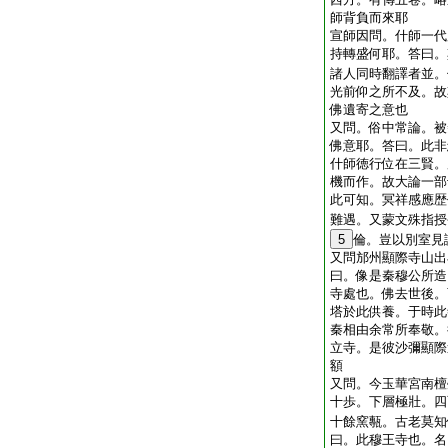
師背負而來耶
宣師因問。什師一代
持轉盛何耶。答曰。
諸人同時翻譯者並。
光前仰之所不及。故
佛遺寄之意也
又問。俗中常論。被
佛意耶。答曰。此非
什師徳行位在三賢。
機而作。故大論一部
此可知。冥祥感應歴
難遇。又蒙文殊指授
5
倫。豈以別室見
又問邡州顯際寺山出
曰。像是秦穆公所造
寺處也。佛去世後。
塔於此供養。于時此
秦相由余常所奉敬。
立寺。是彼沙彌顯際
額
又問。今玉華宮南檀
十歩。下層極壯。四
十餘窯甎。古老莫知
曰。此穆王寺也。名