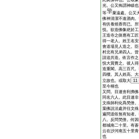
光。公又怖謂神瞋也
等
棄遠處。公又
佛神清潔不進酒肉。
有供養燒香而已。所
悦。欲造佛像絶於工
王造寺之側應有工匠
得一老人。姓王名安
會道場見人造之。臣
村北有兄弟四人。曾
請追共造。依言作之
悦大賞賚之。彼人得
造重閣。高三百尺。
四樓。其人姓高。大
立故也。或取大
11
至今稱也
又問。目連舍利弗佛
同名六人。此目連非
文殊師利化爲梵僧。
葉佛説法處并往文殊
遍問道俗無有知者。
八。反問梵僧。何因
都城南二十里。有蒼
云在沙河南五十里青
也