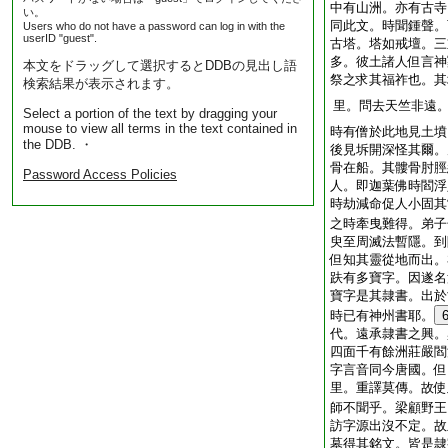
中有山洲。亦有古寺
い。
同此文。時聞鍾聲。
Users who do not have a password can log in with the
userID "guest".
古塔。塔如戒壇。三
多。彼土諸人但言神
本文をドラッグして選択するとDDBの見出し語
祭之求其福祚也。其
検索結果が表示されます。
里。問去天竺非遠
Select a portion of the text by dragging your
mouse to view all terms in the text contained in
時有僧於此地見土墳
the DDB. ・
後見坼開深怪其爾。
骨在船。其髏骨肘脛
Password Access Policies
人。即迦葉佛時閻浮
時劫減命促人小固其
之時牽曳難得。弟子
臾至周滅法暫隱。到
但知其靈從地而出。
趺有多寶字。因遂名
寶字是其隷書。出於
時已有神州書耶。
代。遠承隷書之興。
四面千有餘洲莊嚴閻
字言音同今唐國。但
里。重譯莫傳。故使
師不聞乎。梁顧野王
訪字源出沒不定。故
墓得其銘文。皆是隷