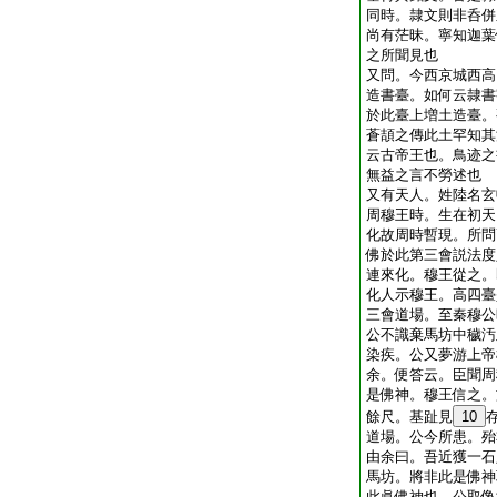
同時。隷文則非呑併
尚有茫昧。寧知迦葉
之所聞見也
又問。今西京城西高
造書臺。如何云隷書
於此臺上増土造臺。
蒼頡之傳此土罕知其
云古帝王也。鳥迹之
無益之言不勞述也
又有天人。姓陸名玄
周穆王時。生在初天
化故周時暫現。所問
佛於此第三會説法度
連來化。穆王從之。
化人示穆王。高四臺
三會道場。至秦穆公
公不識棄馬坊中穢汚
染疾。公又夢游上帝
余。便答云。臣聞周
是佛神。穆王信之。
餘尺。基趾見
10
道場。公今所患。殆
由余曰。吾近獲一石
馬坊。將非此是佛神
此眞佛神也。公取像