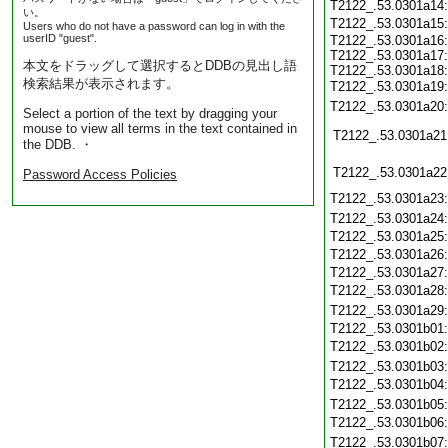
T2122_.53.0301a14
い。
T2122_.53.0301a15
Users who do not have a password can log in with the
userID "guest".
T2122_.53.0301a16:
T2122_.53.0301a17:
本文をドラッグして選択するとDDBの見出し語
T2122_.53.0301a18:
検索結果が表示されます。
T2122_.53.0301a19
T2122_.53.0301a20
Select a portion of the text by dragging your
mouse to view all terms in the text contained in
T2122_.53.0301a21
the DDB. ・
T2122_.53.0301a22
Password Access Policies
T2122_.53.0301a23
T2122_.53.0301a24
T2122_.53.0301a25
T2122_.53.0301a26
T2122_.53.0301a27
T2122_.53.0301a28
T2122_.53.0301a29
T2122_.53.0301b01
T2122_.53.0301b02
T2122_.53.0301b03
T2122_.53.0301b04
T2122_.53.0301b05
T2122_.53.0301b06
T2122_.53.0301b07