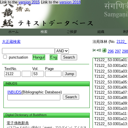
T2122_.53.0300c21
Link to the
version 2015
Link to the
version 2018
T2122_.53.0300c22
T2122_.53.0300c23
T2122_.53.0300c24
T2122_.53.0300c25
T2122_.53.0300c26
ホーム
検索
ご挨拶
組織
利
T2122_.53.0300c27
大正蔵検索
法苑珠林 (No.
2122_
T2122_.53.0300c28
296
297
298
T2122_.53.0300c29
punctuation
Hangul
Eng
T2122_.53.0301a01
T2122_.53.0301a02
TextNo.
Vol.
Page
T2122_.53.0301a03
T2122_.53.0301a04
T2122_.53.0301a05
INBUDS
T2122_.53.0301a06
INBUDS
(Bibliographic Database)
T2122_.53.0301a07
Search
T2122_.53.0301a08
T2122_.53.0301a09
T2122_.53.0301a10
T2122_.53.0301a11
Digital Dictionary of Buddhism
T2122_.53.0301a12
電子佛教辭典
T2122_.53.0301a13
パスワードがない場合は「guest」でログインしてくださ