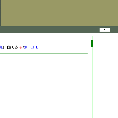
無
] [返り点:
有
/
無
]
[CITE]