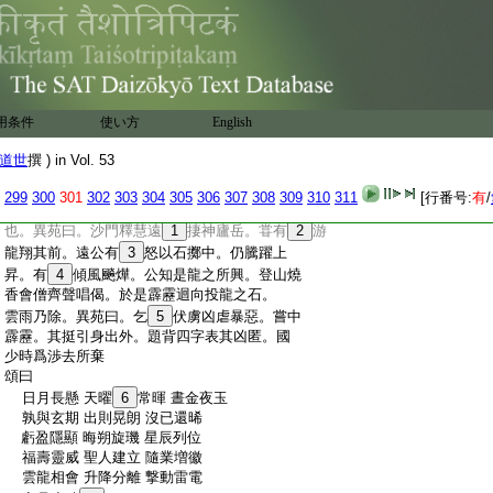
:
凶
:
河圖始開圖曰。激陽爲雷
:
易稽覽圖曰。陰陽和合其電耀耀也。其光長。
:
春秋元命包曰。陰陽激爲電。史記天官書。電
:
者陰陽之動也
謂急雷今
:
穀梁傳曰。隱公曰霆雷
用条件
使い方
之霹靂也
English
32
郭朴
注曰。雷之急
:
爾雅曰。疾雷爲霆蜺
説文曰。
道世
撰 ) in Vol. 53
激者謂之霹靂也
:
震霹靂
33
振物也
299
300
301
302
303
304
305
306
307
308
309
310
311
[行番号:
有
/
:
釋名曰。霹靂折也。震戰也。所撃輒破。若攻戰
:
也。異苑曰。沙門釋慧遠
1
捿神廬岳。甞有
2
游
:
龍翔其前。遠公有
3
怒以石擲中。仍騰躍上
:
昇。有
4
傾風飈燁。公知是龍之所興。登山燒
:
香會僧齊聲唱偈。於是霹靂迴向投龍之石。
:
雲雨乃除。異苑曰。乞
5
伏虜凶虐暴惡。嘗中
:
霹靂。其挺引身出外。題背四字表其凶匿。國
:
少時爲渉去所棄
:
頌曰
:
日月長懸 天曜
6
常暉 晝金夜玉
:
孰與玄期 出則晃朗 沒已還晞
:
虧盈隱顯 晦朔旋璣 星辰列位
:
福壽靈威 聖人建立 隨業増徽
:
雲龍相會 升降分離 撃動雷電