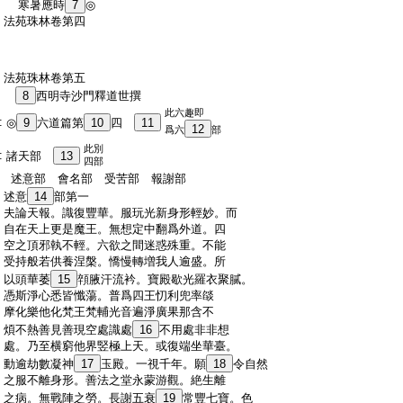
:
寒暑應時
7
◎
:
法苑珠林卷第四
:
法苑珠林卷第五
:
8
西明寺沙門釋道世撰
此六趣即
:
◎
9
六道篇第
10
四
11
12
爲六
部
此別
:
諸天部
13
四部
:
述意部 會名部 受苦部 報謝部
:
述意
14
部第一
:
夫論天報。識復豐華。服玩光新身形輕妙。而
:
自在天上更是魔王。無想定中翻爲外道。四
:
空之頂邪執不輕。六欲之間迷惑殊重。不能
:
受持般若供養涅槃。憍慢轉増我人逾盛。所
:
以頭華萎
15
顇腋汗流衿。寶殿歇光羅衣聚膩。
:
憑斯淨心悉皆懺蕩。普爲四王忉利兜率燄
:
摩化樂他化梵王梵輔光音遍淨廣果那含不
:
煩不熱善見善現空處識處
16
不用處非非想
:
處。乃至横窮他界竪極上天。或復端坐華臺。
:
動逾劫數凝神
17
玉殿。一視千年。願
18
令自然
:
之服不離身形。善法之堂永蒙游觀。絶生離
:
之病。無戰陣之勞。長謝五衰
19
常豐七寶。色