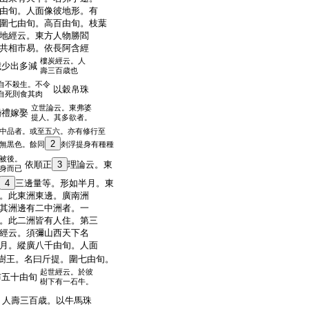
由旬。人面像彼地形。有
圍七由旬。高百由旬。枝葉
地經云。東方人物勝閻
共相市易。依長阿含經
樓炭經云。人
歳少出多減
壽三百歳也
自不殺生。不令
以穀帛珠
自死則食其肉
立世論云。東弗婆
婚禮嫁娶
提人。其多欲者。
中品者。或至五六。亦有修行至
2
無黒色。餘同
剡浮提身有種種
被後。
依順正
3
理論云。東
身而已
4
三邊量等。形如半月。東
。此東洲東邊。廣南洲
其洲邊有二中洲者。一
。此二洲皆有人住。第三
經云。須彌山西天下名
月。縱廣八千由旬。人面
樹王。名曰斤提。圍七由旬。
起世經云。於彼
布五十由旬
樹下有一石牛。
人壽三百歳。以牛馬珠