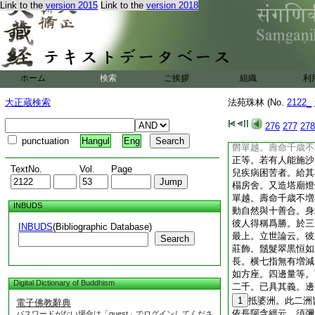
Link to the
version 2015
Link to the
version 2018
指含
19
嗽。指出
長成與彼人等。男向
終不相哭泣。莊嚴死
有鳥名憂慰禪伽。
ホーム
検索
ご挨拶
組織
利
其鳥啄屍將去。至
21
22
山外而便
噉
大正蔵検索
法苑珠林 (No.
2122_
開坼
23
便利訖已
戀亦無蓄積。壽命常
276
277
278
壽命常定。其人前世
punctuation
Hangul
Eng
欝單越。壽命千歳不
正等。若有人能施沙
TextNo.
Vol.
Page
兒疾病困苦者。給其
榻房舍。又造塔廟燈
單越。壽命千歳不増
INBUDS
動自然與十善合。身
彼人得稱爲勝。於三
INBUDS
(Bibliographic Database)
最上。立世論云。彼
Search
莊飾。鬚髮翠黒恒如
長。横七指無有増減
如方座。四邊量等。
Digital Dictionary of Buddhism
二千。已具其義。邊
1
抵婆洲。此二洲
電子佛教辭典
依長阿含經云。須彌
パスワードがない場合は「guest」でログインしてくださ