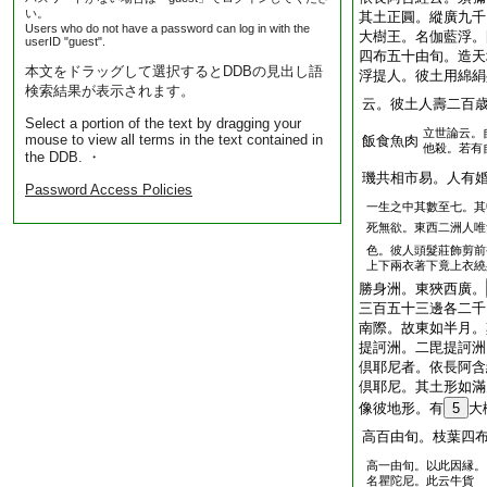
い。
其土正圓。縱廣九千
Users who do not have a password can log in with the
大樹王。名伽藍浮。
userID "guest".
四布五十由旬。造天
本文をドラッグして選択するとDDBの見出し語
浮提人。彼土用綿絹
検索結果が表示されます。
云。彼土人壽二百
Select a portion of the text by dragging your
立世論云。
mouse to view all terms in the text contained in
飯食魚肉
他殺。若有
the DDB. ・
璣共相市易。人有
Password Access Policies
一生之中其數至七。其
死無欲。東西二洲人唯
色。彼人頭髮莊飾剪前
上下兩衣著下竟上衣繞
勝身洲。東狹西廣。
三百五十三邊各二千
南際。故東如半月。
提訶洲。二毘提訶洲
倶耶尼者。依長阿含
倶耶尼。其土形如滿
像彼地形。有
5
大
高百由旬。枝葉四
高一由旬。以此因縁。
名瞿陀尼。此云牛貨