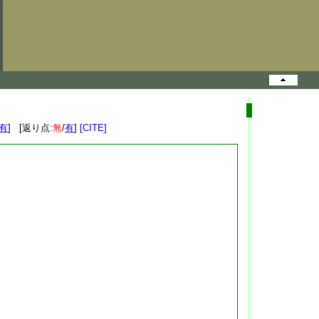
有
] [返り点:
無
/
有
]
[CITE]