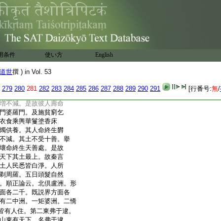
甘乳充遍兒身。過七日已其兒
男衆女向女衆。彼人命
屍置四衢道捨之而去。
20
依
立世
接彼死屍置於他方
論云。
用条件
使い方
English
又其土人大小便時地爲
食
道世
撰 ) in Vol. 53
地還自合。其土人民無所繋
定死盡生天。彼人何故
279
280
281
282
283
284
285
286
287
288
289
290
291
[行番号:
無
/
修十
24
善行。身壞命終生
増不減。是故彼人壽命
門婆羅門。及施貧窮乞
衣食乘輿華鬘塗香床
燭供養。其人命終生欝
不減。其土不受十善。擧
壞命終生天善處。是故
天下其土最上。故秦言
土人民悉皆白淨。人所
剃周羅。五日頭髮自然
。順正論云。北倶盧洲。形
面各二千。既説界方面各
有二中洲。一矩婆洲。二憍
皆有人住。第二東弗于逮。
山東有天下。名弗于逮。