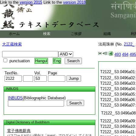
Link to the
version 2015
Link to the
version 2018
ホーム
検索
ご挨拶
組織
利
大正蔵検索
法苑珠林 (No.
2122_
493
494
495
punctuation
Hangul
Eng
T2122_.53.0496a01
TextNo.
Vol.
Page
T2122_.53.0496a02
T2122_.53.0496a03
T2122_.53.0496a04
INBUDS
T2122_.53.0496a05
INBUDS
(Bibliographic Database)
T2122_.53.0496a06
Search
T2122_.53.0496a07
T2122_.53.0496a08
T2122_.53.0496a09
Digital Dictionary of Buddhism
T2122_.53.0496a10
電子佛教辭典
T2122_.53.0496a11
パスワードがない場合は「guest」でログインしてくださ