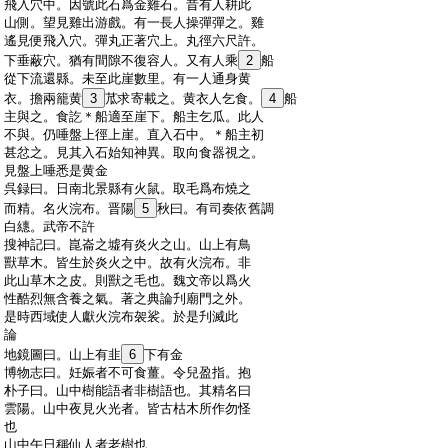
:
飛入穴中。因號此石爲金雞石。昔有人耕此
:
山側。望見雞出游戲。有一長人操彈彈之。雞
:
遙見便飛入穴。彈丸正著穴上。丸徑六尺許。
:
下垂蔽穴。猶有間隙不復容人。又有人乘
2
船
:
從下流還縣。未至此崖數里。有一人通身黄
:
衣。擔兩籠黄
3
苽求寄載之。黄衣人乞食。
4
船
:
主與之。食訖＊船適至崖下。船主乞瓜。此人
:
不與。仍唾盤上徑上崖。直入石中。＊船主初
:
甚忿之。見其入石始知神異。取向食器視之。
:
見盤上唾悉是黄金
:
呉録曰。日南北景縣有火鼠。取毛爲布燒之
:
而精。名火浣布。晋陽
5
秋曰。有司奏依舊調
:
白繐。武帝不許
:
搜神記曰。崑崙之墟有炎火之山。山上有鳥
:
獸草木。皆生於炎火之中。故有火浣布。非
:
此山草木之皮。則獸之毛也。魏文帝以爲火
:
性酷烈無含養之氣。著之典論刋廟門之外。
:
是時西域使人獻火浣布袈裟。於是刋滅此
:
論
:
地鏡圖曰。山上有韭
6
下有金
:
博物志曰。妊娠者不可食薑。令兒盈指。抱
:
朴子曰。山中樹能語者非樹語也。其精名曰
:
雲陽。山中夜見火光者。皆古枯木所作勿怪
:
也
:
山中午日稱仙人者老樹也