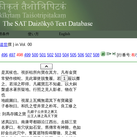
用条件
使い方
English
道世
撰 ) in Vol. 00
496
497
498
499
500
501
502
503
504
505
506
507
508
[行番号:
有
/
:
是其候也。視折枯所向寶在其方。凡有金寶
:
常變作積蛇。見此輩便脱隻履。若
1
屣以擲
:
之。若溺之即得。凡藏寶忘不知處。以大銅
:
槃盛水著所疑地。行照之見人影者。物在下
:
也
:
地鏡圖曰。視屋上瓦獨無霜其下有寶藏晏
:
子春秋曰。和氏之璧井里之朴耳。良工修之
孔郷子云井里之厥又
:
則爲存國之寶
云王人琢之爲天下寶
:
述異記曰。南康雩都縣沿江西出。去縣三里
:
名夢口。有穴状如石室。舊傳常有神雞。色如
:
好金出此穴中。奮翼迴翔長鳴響徹。見之輒