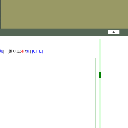
無
] [返り点:
有
/
無
]
[CITE]