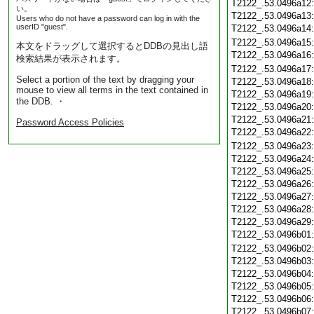
T2122_.53.0496a12
い。
T2122_.53.0496a13
Users who do not have a password can log in with the
userID "guest".
T2122_.53.0496a14
T2122_.53.0496a15
本文をドラッグして選択するとDDBの見出し語
T2122_.53.0496a16
検索結果が表示されます。
T2122_.53.0496a17
Select a portion of the text by dragging your
T2122_.53.0496a18
mouse to view all terms in the text contained in
T2122_.53.0496a19
the DDB. ・
T2122_.53.0496a20
T2122_.53.0496a21
Password Access Policies
T2122_.53.0496a22
T2122_.53.0496a23
T2122_.53.0496a24
T2122_.53.0496a25
T2122_.53.0496a26
T2122_.53.0496a27
T2122_.53.0496a28
T2122_.53.0496a29
T2122_.53.0496b01
T2122_.53.0496b02
T2122_.53.0496b03
T2122_.53.0496b04
T2122_.53.0496b05
T2122_.53.0496b06
T2122_.53.0496b07