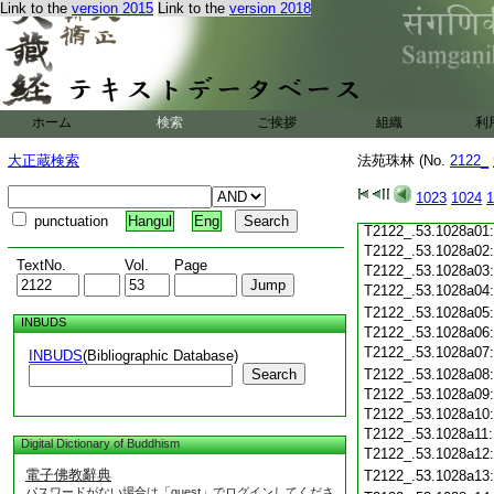
T2122_.53.1027c19
Link to the
version 2015
Link to the
version 2018
T2122_.53.1027c20
T2122_.53.1027c21
T2122_.53.1027c22
T2122_.53.1027c23
T2122_.53.1027c24
ホーム
検索
ご挨拶
組織
利
T2122_.53.1027c25
T2122_.53.1027c26
大正蔵検索
法苑珠林 (No.
2122_
T2122_.53.1027c27
T2122_.53.1027c28
1023
1024
1
T2122_.53.1027c29
punctuation
Hangul
Eng
T2122_.53.1028a01
T2122_.53.1028a02
TextNo.
Vol.
Page
T2122_.53.1028a03
T2122_.53.1028a04
T2122_.53.1028a05
INBUDS
T2122_.53.1028a06
T2122_.53.1028a07
INBUDS
(Bibliographic Database)
Search
T2122_.53.1028a08
T2122_.53.1028a09
T2122_.53.1028a10
T2122_.53.1028a11
Digital Dictionary of Buddhism
T2122_.53.1028a12
電子佛教辭典
T2122_.53.1028a13
パスワードがない場合は「guest」でログインしてくださ