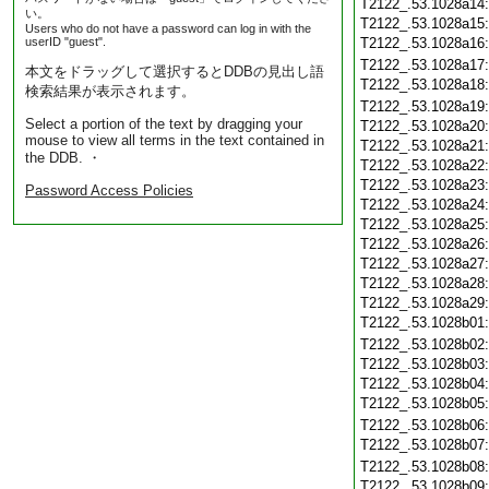
T2122_.53.1028a14
い。
T2122_.53.1028a15
Users who do not have a password can log in with the
userID "guest".
T2122_.53.1028a16
T2122_.53.1028a17
本文をドラッグして選択するとDDBの見出し語
T2122_.53.1028a18
検索結果が表示されます。
T2122_.53.1028a19
Select a portion of the text by dragging your
T2122_.53.1028a20
mouse to view all terms in the text contained in
T2122_.53.1028a21
the DDB. ・
T2122_.53.1028a22
T2122_.53.1028a23
Password Access Policies
T2122_.53.1028a24
T2122_.53.1028a25
T2122_.53.1028a26
T2122_.53.1028a27
T2122_.53.1028a28
T2122_.53.1028a29
T2122_.53.1028b01
T2122_.53.1028b02
T2122_.53.1028b03
T2122_.53.1028b04
T2122_.53.1028b05
T2122_.53.1028b06
T2122_.53.1028b07
T2122_.53.1028b08
T2122_.53.1028b09