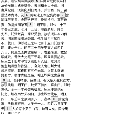
:
其妄。謹依魏國曇謨最
5
法師齊朝尚統法師
:
及修暦博士姚長謙等。據周穆王天子傳。周
:
書異記前。漢劉向列仙傳序。并古舊二録。後
:
漢法本内傳。及
6
傅毅法王本記呉尚書
7
含
:
闞澤等衆書。准阿含經等。委細推究。冀得依
:
實。佛是姫周第五
8
主昭王瑕。即位二十三
:
年癸丑之歳。七月十五日。現白象形。降自
:
兜率。託淨飯宮。摩耶受胎。故後漢法本内傳
:
云。明帝問摩騰法師曰。佛生日月可知以
:
不。騰曰。佛以癸丑之年七月十五日託陰摩
:
耶。即此年也。昭王二十四年甲寅之歳四月
:
八日。於嵐毘園内波羅樹下。右脇而誕。故普
:
曜經云。普放大光照三千界。即周書異記云。
:
昭王二十四年甲寅之歳四月八日。江河泉
:
池忽然汎漲并皆溢出。宮殿人舍山川大地
:
咸悉震動。其夜即有五色光氣。入貫太微遍
:
於西方。盡作青紅之色。昭王即問太史蘇由
:
9
曰。是何祥耶。蘇由曰。有大聖人生於西方。
:
故現此瑞。昭王曰。於天下何如。蘇由曰。即時
:
無他。至一千年外聲教被此。昭王即遣鐫石
:
記之。埋在南郊天祠前。佛生即當此年。昭王
:
四十二年壬申之歳四月八日。夜半
10
踰城出
:
家。故瑞應經云。太子年十九。四月八日夜半
:
天
11
人於窓中叉手白言。時可去矣。因命馬
:
行。即此年也