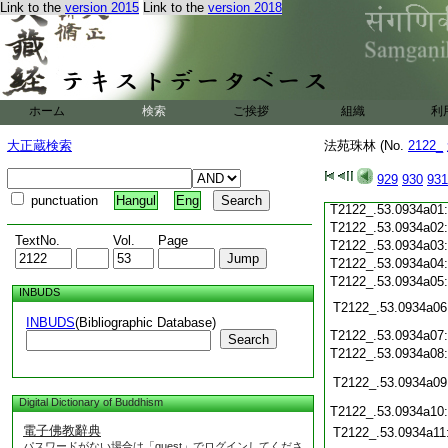
T2122_.53.0933c19
Link to the
version 2015
Link to the
version 2018
T2122_.53.0933c20
T2122_.53.0933c21
T2122_.53.0933c22
T2122_.53.0933c23
T2122_.53.0933c24
ホーム
検索
ご挨拶
組織
利
T2122_.53.0933c25
T2122_.53.0933c26
大正蔵検索
法苑珠林 (No.
2122_
T2122_.53.0933c27
T2122_.53.0933c28
929
930
931
T2122_.53.0933c29
punctuation
Hangul
Eng
T2122_.53.0934a01
T2122_.53.0934a02
TextNo.
Vol.
Page
T2122_.53.0934a03
T2122_.53.0934a04
T2122_.53.0934a05
INBUDS
T2122_.53.0934a06
INBUDS
(Bibliographic Database)
T2122_.53.0934a07
Search
T2122_.53.0934a08
T2122_.53.0934a09
Digital Dictionary of Buddhism
T2122_.53.0934a10
電子佛教辭典
T2122_.53.0934a11
パスワードがない場合は「guest」でログインしてくださ