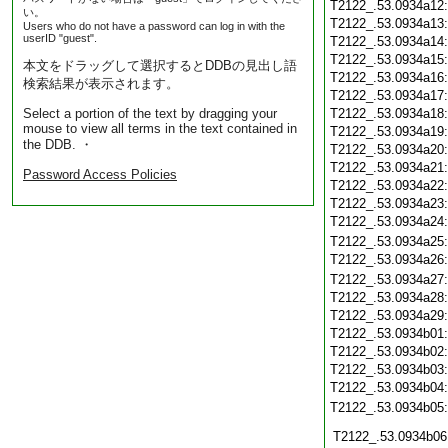
T2122_.53.0934a12
い。
T2122_.53.0934a13
Users who do not have a password can log in with the
userID "guest".
T2122_.53.0934a14
T2122_.53.0934a15
本文をドラッグして選択するとDDBの見出し語
T2122_.53.0934a16
検索結果が表示されます。
T2122_.53.0934a17
Select a portion of the text by dragging your
T2122_.53.0934a18
mouse to view all terms in the text contained in
T2122_.53.0934a19
the DDB. ・
T2122_.53.0934a20
T2122_.53.0934a21
Password Access Policies
T2122_.53.0934a22
T2122_.53.0934a23
T2122_.53.0934a24
T2122_.53.0934a25
T2122_.53.0934a26
T2122_.53.0934a27
T2122_.53.0934a28
T2122_.53.0934a29
T2122_.53.0934b01
T2122_.53.0934b02
T2122_.53.0934b03
T2122_.53.0934b04
T2122_.53.0934b05
T2122_.53.0934b06