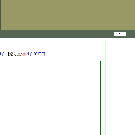
無
] [返り点:
有
/
無
]
[CITE]