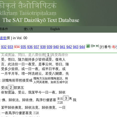
:
如薩婆多論云。若人欲受八戒。先自恣女色。
:
或作
20
音樂。或貪飮食種種戲笑。如是放逸盡
:
心故作。然後受戒。不問中前中後皆不得
:
戒。若無本心受戒。種種放逸。後遇知識即爲
:
受戒。不問中前中後並得成受
:
又善生經云。若諸貴人常勅作惡。若欲受齋。
用条件
使い方
English
:
先當宣令所屬之境齋日莫行惡事。如是清
:
淨得齋。若不遮者不成。以惡律儀故。又倶
道世
撰 ) in Vol. 00
:
舍論云。若先作意於齋日受者。雖食竟亦得
:
受。又薩婆多論云。若受八戒。應言一日一
932
933
934
935
936
937
938
939
940
941
942
943
944
[行番号:
有
/
:
夜不殺等令言論斷絶。莫使與終身戒
21
相亂。
:
又成實論。問曰。是八齋但應
1
具受爲得分
:
受。答曰。隨力能持多少皆得成受。復有人
:
言。此法但一日一夜受。是事云何。答曰。隨
:
受多少並得。或一日一夜。或半日半夜。或
:
一月半月等。増一阿含經云。若受八關齋。先
懺悔方法如前懺悔篇説。簡
:
須懺悔前罪然後受戒
人問其遮難。如前五戒中説
:
受法
2
部第五
:
依智度論。受云。我某甲今一日一夜。歸依
3
女云
夷
:
佛。歸依法。歸依僧。爲淨行優婆塞
我
三説
:
某甲歸依佛竟。歸依法竟。歸依僧竟。一日
:
一夜爲淨行優婆塞竟
三説