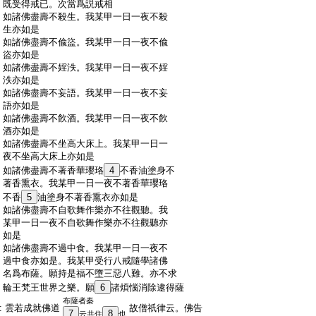
:
既受得戒已。次當爲説戒相
:
如諸佛盡壽不殺生。我某甲一日一夜不殺
:
生亦如是
:
如諸佛盡壽不偸盜。我某甲一日一夜不偸
:
盜亦如是
:
如諸佛盡壽不婬泆。我某甲一日一夜不婬
:
泆亦如是
:
如諸佛盡壽不妄語。我某甲一日一夜不妄
:
語亦如是
:
如諸佛盡壽不飮酒。我某甲一日一夜不飮
:
酒亦如是
:
如諸佛盡壽不坐高大床上。我某甲一日一
:
夜不坐高大床上亦如是
:
如諸佛盡壽不著香華瓔珞
4
不香油塗身不
:
著香熏衣。我某甲一日一夜不著香華瓔珞
:
不香
5
油塗身不著香熏衣亦如是
:
如諸佛盡壽不自歌舞作樂亦不往觀聽。我
:
某甲一日一夜不自歌舞作樂亦不往觀聽亦
:
如是
:
如諸佛盡壽不過中食。我某甲一日一夜不
:
過中食亦如是。我某甲受行八戒隨學諸佛
:
名爲布薩。願持是福不墮三惡八難。亦不求
:
輪王梵王世界之樂。願
6
諸煩惱消除逮得薩
布薩者秦
:
雲若成就佛道
故僧祇律云。佛告
7
8
云共住
也