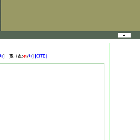
無
] [返り点:
有
/
無
]
[CITE]