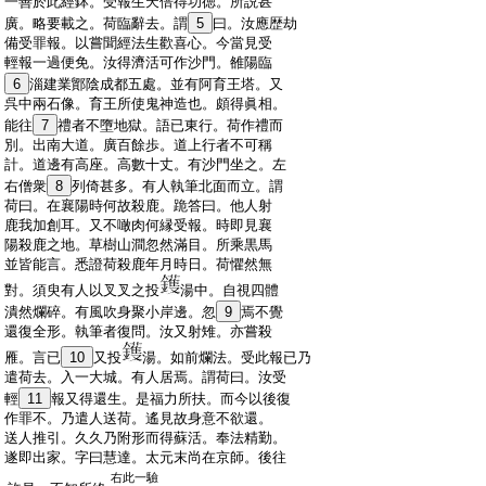
:
一善於此經鉢。受報生天倍得功徳。所説甚
:
廣。略要載之。荷臨辭去。謂
5
曰。汝應歴劫
:
備受罪報。以嘗聞經法生歡喜心。今當見受
:
輕報一過便免。汝得濟活可作沙門。雒陽臨
:
6
淄建業鄮陰成都五處。並有阿育王塔。又
:
呉中兩石像。育王所使鬼神造也。頗得眞相。
:
能往
7
禮者不墮地獄。語已東行。荷作禮而
:
別。出南大道。廣百餘歩。道上行者不可稱
:
計。道邊有高座。高數十丈。有沙門坐之。左
:
右僧衆
8
列倚甚多。有人執筆北面而立。謂
:
荷曰。在襄陽時何故殺鹿。跪答曰。他人射
:
鹿我加創耳。又不噉肉何縁受報。時即見襄
:
陽殺鹿之地。草樹山澗忽然滿目。所乘黒馬
:
並皆能言。悉證荷殺鹿年月時日。荷懼然無
:
對。須臾有人以叉叉之投
湯中。自視四體
:
潰然爛碎。有風吹身聚小岸邊。忽
9
焉不覺
:
還復全形。執筆者復問。汝又射雉。亦嘗殺
:
雁。言已
10
又投
湯。如前爛法。受此報已乃
:
遣荷去。入一大城。有人居焉。謂荷曰。汝受
:
輕
11
報又得還生。是福力所扶。而今以後復
:
作罪不。乃遣人送荷。遙見故身意不欲還。
:
送人推引。久久乃附形而得蘇活。奉法精勤。
:
遂即出家。字曰慧達。太元末尚在京師。後往
右此一驗