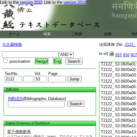
Link to the
version 2015
Link to the
version 2018
T2122_.53.0919c19
T2122_.53.0919c20
T2122_.53.0919c21
T2122_.53.0919c22
T2122_.53.0919c23
T2122_.53.0919c24
ホーム
検索
ご挨拶
組織
利
T2122_.53.0919c25
T2122_.53.0919c26
大正蔵検索
法苑珠林 (No.
2122_
T2122_.53.0919c27
T2122_.53.0919c28
915
916
917
T2122_.53.0919c29
punctuation
Hangul
Eng
T2122_.53.0920a01
T2122_.53.0920a02
TextNo.
Vol.
Page
T2122_.53.0920a03
T2122_.53.0920a04
T2122_.53.0920a05
INBUDS
T2122_.53.0920a06
T2122_.53.0920a07
INBUDS
(Bibliographic Database)
Search
T2122_.53.0920a08
T2122_.53.0920a09
T2122_.53.0920a10
T2122_.53.0920a11
Digital Dictionary of Buddhism
T2122_.53.0920a12
電子佛教辭典
T2122_.53.0920a13
パスワードがない場合は「guest」でログインしてくださ