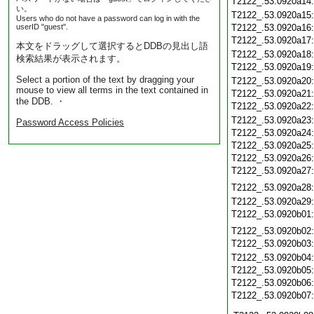
T2122_.53.0920a14
い。
T2122_.53.0920a15
Users who do not have a password can log in with the
userID "guest".
T2122_.53.0920a16
T2122_.53.0920a17
本文をドラッグして選択するとDDBの見出し語
T2122_.53.0920a18
検索結果が表示されます。
T2122_.53.0920a19
Select a portion of the text by dragging your
T2122_.53.0920a20
mouse to view all terms in the text contained in
T2122_.53.0920a21
the DDB. ・
T2122_.53.0920a22
T2122_.53.0920a23
Password Access Policies
T2122_.53.0920a24
T2122_.53.0920a25
T2122_.53.0920a26
T2122_.53.0920a27
T2122_.53.0920a28
T2122_.53.0920a29
T2122_.53.0920b01
T2122_.53.0920b02
T2122_.53.0920b03
T2122_.53.0920b04
T2122_.53.0920b05
T2122_.53.0920b06
T2122_.53.0920b07