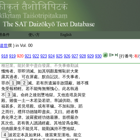
:
法。略與經説相
21
符。自荷履踐地獄。示有光
:
景。俄而忽見金色。暉明皎然。見人長二丈
:
許。相好嚴華體黄金色。左右竝曰。觀世大
:
士也。皆起迎禮。有二沙門。形質相類。竝行
:
而東。荷作禮畢。菩薩具爲説法可千餘言。
:
末云。凡爲亡人設福。若父母兄弟。爰至七
用条件
使い方
English
:
世姻媾親戚朋友路人。或在精舍。或在家中。
:
亡者受苦即得免脱。七月望
22
日沙門受臘。此
道世
撰 ) in Vol. 00
:
時設供彌爲勝也。若
23
割器物以充供養。器
:
器摽題言。爲某人親奉上三寶。福施彌多其
918
919
920
921
922
923
924
925
926
927
928
929
930
[行番号:
有
/
:
慶逾速。沙門白衣見身爲過及宿世之罪種
:
種惡業。能於衆中盡自發露。不失事條勤誠
:
懺悔者。罪即消滅。如其弱顏羞慚恥於大衆
:
露其過者。可在屏處。默自記説。不失事者。
:
罪亦
1
降
2
滅。若有所遺漏非故隱蔽。雖不獲
:
免受報稍輕。若不能悔無慚愧心。此名執過
:
不
3
返。命終之後剋墜地獄。又他造塔及與堂
:
殿。雖復一土一木若染若碧。率誠供助。獲
:
福甚多。若見塔殿。或有草穢。不加耘除。蹈
:
之而行。禮拜功徳隨即盡矣。又曰。經者尊
:
典化導之津。波羅蜜經功徳最勝。首楞嚴亦
:
其次也。若有善人讀誦經處。其地皆爲金剛。
:
但肉眼衆生不能見耳。能勤諷持不墮地獄。
:
4
波若定本及如來鉢。後當東至漢地。能立