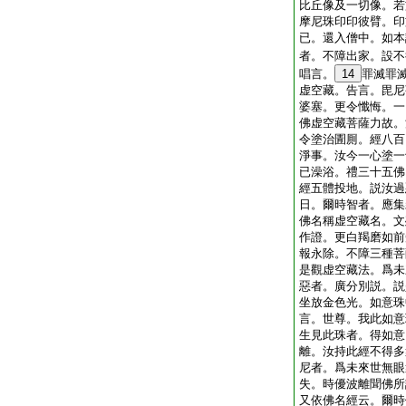
比丘像及一切像。若
摩尼珠印印彼臂。印
已。還入僧中。如本
者。不障出家。設不
唱言。
14
罪滅罪
虚空藏。告言。毘尼
婆塞。更令懺悔。一
佛虚空藏菩薩力故。
令塗治圊厠。經八百
淨事。汝今一心塗一
已澡浴。禮三十五佛
經五體投地。説汝過
日。爾時智者。應集
佛名稱虚空藏名。文
作證。更白羯磨如前
報永除。不障三種菩
是觀虚空藏法。爲未
惡者。廣分別説。説
坐放金色光。如意珠
言。世尊。我此如意
生見此珠者。得如意
離。汝持此經不得多
尼者。爲未來世無眼
失。時優波離聞佛所
又依佛名經云。爾時