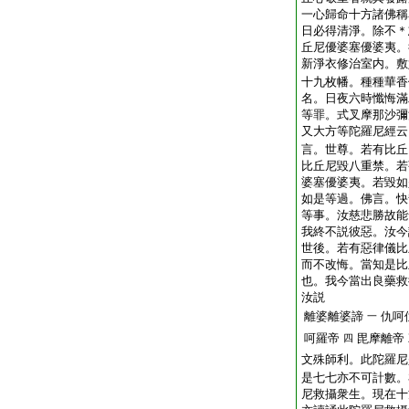
一心歸命十方諸佛稱
日必得清淨。除不＊
丘尼優婆塞優婆夷。
新淨衣修治室内。敷
十九枚幡。種種華香
名。日夜六時懺悔滿
等罪。式叉摩那沙彌
又大方等陀羅尼經云
言。世尊。若有比丘
比丘尼毀八重禁。若
婆塞優婆夷。若毀如
如是等過。佛言。快
等事。汝慈悲勝故能
我終不説彼惡。汝今
世後。若有惡律儀比
而不改悔。當知是比
也。我今當出良藥救
汝説
離婆離婆諦
仇呵
一
呵羅帝
毘摩離帝
四
文殊師利。此陀羅尼
是七七亦不可計數。
尼救攝衆生。現在十