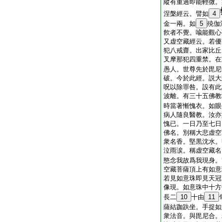
縱有重過即能輕微。
涅槃經云。譬如
4
金一兩。如
5
殑伽
飮者不覺。喩能觀心
又虚空藏經云。若優
犯八戒齋。出家比丘
叉摩那犯四重禁。在
愚人。世尊先於毘尼
破。今於此經。説大
呪以除罪咎。設有此
波離。有三十五佛教
時當著慚愧衣。如眼
病人隨良醫教。汝亦
愧已。一日乃至七日
佛名。別稱大悲虚空
衆名香。堅黒沈水。
泣雨涙。稱虚空藏名
愍念我故爲我現身。
空藏菩薩頂上有如意
若見如意珠即見天冠
像現。如意珠中十方
長二
10
十由
11
薩結跏趺坐。手捉如
衆法音。與毘尼合。