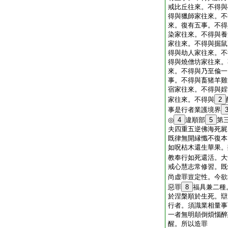
戒比丘往來。不得與
得與獵師家往來。不
來。復有五事。不得
染家往來。不得與養
家往來。不得與掘鼠
得與劫人家往來。不
得與燒僧坊家往來。
來。不得與乃至偸一
事。不得與畜猪羊雞
宿家往來。不得與婬
家往來。不得與
2
事是行者業護境界
◎
4
違順部
5
第
夫四重五逆佛海死屍
既律無開縁懺不復本
如呪枯木還生華果。
教奉行如死還活。大
戒心慧志常修習。既
尚虚罪豈定性。今欲
惡罪
8
福具兼二種
於涅槃順於生死。辯
行者。須識業相量事
一者無明顛倒煩惱醉
醒。所以造罪