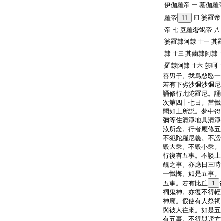
伊伽羅帝
慕伽羅
一
婆羅帝
羅帝
11
四
帝
豆羅奢竭帝
七
八
婆羅隷阿隷
其
十一
隷
其蘭隷阿隷
十三
羅隷阿隷
莎呵
十六
善男子。我爲慈愍一
若有下劣沙彌沙彌尼
誦修行此陀羅尼。誦
次第四十七日。當懺
聞如上所説。夢中得
彌等住清淨地具清淨
汝所念。行者應修五
不犯陀羅尼義。不謗
毀大乘。不毀小乘。
行復有五事。不談上
醜之事。亦應日三時
一懺悔。如是五事。
五事。若有比丘
1
祠鬼神。亦復不得輕
神廟。假使有人祭祠
與彼人往來。如是五
有五事。不得與謗方