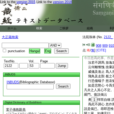
Link to the
version 2015
Link to the
version 2018
相從。彼時比丘即便
任世間苦惱。身體羸
而大得財。即自思惟
生活耶。復作是念。
少利。作是念已求覓
30
敗故造作斯業
ホーム
検索
ご挨拶
組織
利
肉時有一相識乞食道
見。見已便識。頭髮
大正蔵検索
法苑珠林 (No.
2122_
血猶如閻羅羅刹。所
其＊秤肉欲賣與人。
908
909
910
是思惟。佛語眞實。
点:
有
/
無
]
[CITE]
punctuation
Hangul
Eng
易迴轉。先見此人勤
今日忽爲此事。作是
TextNo.
Vol.
Page
汝若不調馬 放逸
云何離慚愧 捨棄
威儀及進止 爲人
INBUDS
飛鳥及走獸 覩之
行恐傷蟻子 慈哀
INBUDS
(Bibliographic Database)
如是悲愍心 今爲
Search
凡夫之人其心不定。
羅門。復説偈云
勇
1
悍而自稱 
Digital Dictionary of Buddhism
爲此不調心 忽作
説是偈已。尋即思惟
電子佛教辭典
開＊寤。如佛言曰。
パスワードがない場合は「guest」でログインしてくださ