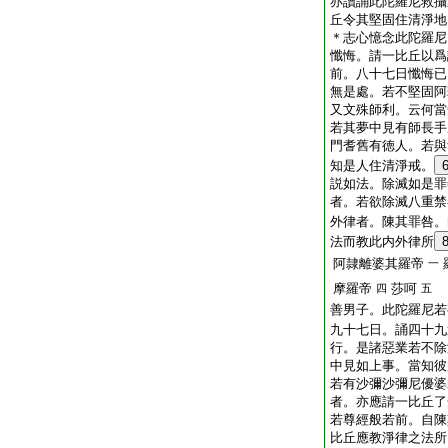
亦讀誦此陀羅尼救攝
丘令其堅固住清淨地
＊志心憶念此陀羅尼
懺悔。請一比丘以爲
前。八十七日懺悔已
無是處。若不堅固阿
又文殊師利。云何當
若其夢中見有師長手
門耆舊有徳人。若與
知是人住清淨戒。
説如法。除滅如是罪
者。若欲除滅八重禁
外律者。陳其罪咎。
法而教此内外律所
阿隷離婆其羅帝
一
摩羅帝
莎呵
四
五
善男子。此陀羅尼若
九十七日。誦四十九
行。是諸惡業若不除
中見如上事。當知彼
若有沙彌沙彌尼優婆
者。亦應請一比丘了
若尊經般若前。自陳
比丘應教淨律之法所