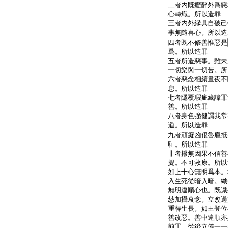
二者内既癡醉外爲惡
心轉熾。所以造罪
三者内外縁具自破己
事無隨喜心。所以造
四者既不修善惟惡是
爲。所以造罪
五者所造惡事。雖未
一切樂與一切苦。所
六者惡念相續晝夜不
息。所以造罪
七者隱覆瑕疵藏諱罪
善。所以造罪
八者身色強健謂我常
道。所以造罪
九者頑癡凶佷魯扈抵
耻。所以造罪
十者撥無因果不信善
提。不可救療。所以
如上十心無明爲本。
入生死從暗入暗。織
無明違順心也。既識
慈加攝哀念。立改過
重得生長。如王登位
善改惡。善中違順亦
前罪。從後立儀一一