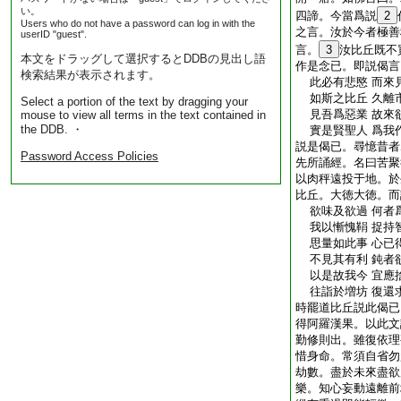
い。
四諦。今當爲説
2
Users who do not have a password can log in with the
之言。汝於今者極善
userID "guest".
言。
3
汝比丘既不
本文をドラッグして選択するとDDBの見出し語
作是念已。即説偈言
検索結果が表示されます。
此必有悲愍 而來
如斯之比丘 久離
Select a portion of the text by dragging your
見吾爲惡業 故來
mouse to view all terms in the text contained in
the DDB. ・
實是賢聖人 爲我
説是偈已。尋憶昔者
Password Access Policies
先所誦經。名曰苦聚
以肉秤遠投于地。於
比丘。大徳大徳。而
欲味及欲過 何者
我以慚愧鞙 捉持
思量如此事 心已
不見其有利 鈍者
以是故我今 宜應
往詣於増坊 復還
時罷道比丘説此偈已
得阿羅漢果。以此文
勤修則出。雖復依理
惜身命。常須自省勿
劫數。盡於未來盡欲
樂。知心妄動遠離前