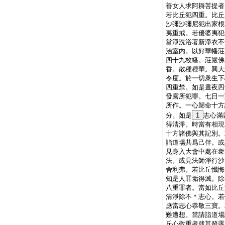
善女人求阿耨菩提者
若比丘犯四重。比丘
沙彌沙彌尼犯出家根
夷重戒。若優婆夷犯
當淨洗浴著新淨衣不
治室内。以好華幡莊
四十九枚幡。莊嚴佛
香。散種種華。興大
令度。於一切衆生下
四重禁。如是晝夜四
發露所犯罪。七日一
所作。一心歸命十方
分。如是
1
志心滿
得清淨。時當有相現
十方諸佛與其記別。
詣道場共爲己伴。或
見身入大會中處在衆
法。或見法師淨行沙
舍利弗。若比丘懺悔
知是人罪垢得滅。除
八重罪者。當如比丘
清淨除不＊志心。若
應當志心恭敬三寶。
難遭想。當請詣道場
丘心敬重者就其發露