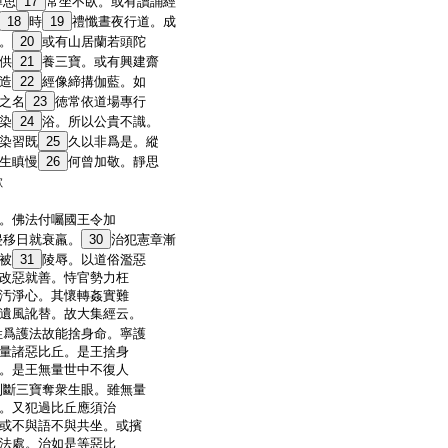
禪思
17
常坐不臥。或有讀誦經
18
時
19
禮懺晝夜行道。成
。
20
或有山居蘭若頭陀
供
21
養三寶。或有興建齋
造
22
經像締搆伽藍。如
之名
23
徳常依道場專行
染
24
浴。所以公貴不識。
染習既
25
久以非爲是。縱
生瞋慢
26
何曾加敬。靜思
歟
。佛法付囑國王令加
侵移日就衰羸。
30
治犯憲章漸
被
31
陵辱。以道俗濫惡
改惡就善。恃官勢力枉
汚淨心。其懷轉姦實難
遺風訛替。故大集經云。
姓爲護法故能捨身命。寧護
量諸惡比丘。是王捨身
。是王無量世中不復人
則斷三寶奪衆生眼。雖無量
。又犯過比丘應須治
或不與語不與共坐。或擯
法處。治如是等惡比