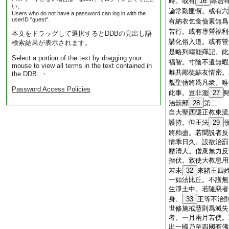
時。或有
16
專居
い。
論常勤匪懈。或有六
Users who do not have a password can log in with the
userID "guest".
有納衣乞食儉素無爲
苦行。或有專營福利
本文をドラッグして選択するとDDBの見出し語
講化俗入道。或有營
検索結果が表示されます。
是略列疇能殫記。此
Select a portion of the text by dragging your
福智。寸陰不遺無暇
mouse to view all terms in the text contained in
唯共鄙徒結友情密。
the DDB. ・
覩聖僧將爲凡衆。唯
Password Access Policies
此事。豈非濫
27
治罰部
28
第二
自大聖西隱正教東流
護持。但王法
29
將殆盡。若聞説者反
情乖日久。設欲治罰
壓清人。僧衆無力反
挫伏。致使大教息用
若未
32
來諸王四
一如法比丘。不護無
生淨土中。若隨惡者
身。
33
王等不治
世修施戒慧則爲滅失
者。一月兩月苦使。
出一國乃至四國有佛