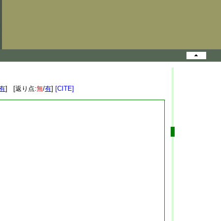
有
] [返り点:
無
/
有
]
[CITE]