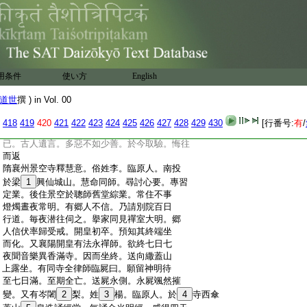
15
報
記
:
隋開皇初有＊楊州僧忘其本名。誦通涅槃自
:
矜爲業。歧州東山下
16
村中沙彌誦觀世音經。
:
二倶暴死。心下倶暖同至閻羅王所。乃處沙
:
彌金高座甚恭敬之。處涅槃僧銀高座敬心
:
不重。事訖勘問二倶餘壽。皆放還。彼涅槃僧
用条件
使い方
English
:
情大
17
恨恨。恃所誦多。問沙彌住處。於是兩
:
辭各蘇所在。彼從南來至歧州。訪得具問所
道世
撰 ) in Vol. 00
:
由。沙彌言。
18
初誦觀音。別衣別所燒香呪願
:
然後乃誦。斯法不怠更無他術。彼謝曰。吾罪
418
419
420
421
422
423
424
425
426
427
428
429
430
[行番号:
有
/
:
深矣。所誦涅槃威儀不整。身口不淨救忘而
:
已。古人遺言。多惡不如少善。於今取驗。悔往
:
而返
:
隋襄州景空寺釋慧意。俗姓李。臨原人。南投
:
於梁
1
興仙城山。慧命同師。尋討心要。專習
:
定業。後住景空於聰師舊堂綜業。常住不事
:
燈燭晝夜常明。有郷人不信。乃請別院百日
:
行道。毎夜潜往伺之。擧家同見禪室大明。郷
:
人信伏率歸受戒。開皇初卒。預知其終端坐
:
而化。又襄陽開皇有法永禪師。欲終七日七
:
夜聞音樂異香滿寺。因而坐終。送向繖蓋山
:
上露坐。有同寺全律師臨屍曰。願留神明待
:
至七日滿。至期全亡。送屍永側。永屍颯然摧
:
變。又有岑闍
2
梨。姓
3
楊。臨原人。於
4
寺西傘