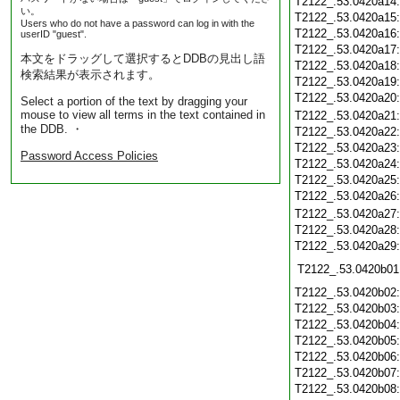
T2122_.53.0420a14
い。
T2122_.53.0420a15
Users who do not have a password can log in with the
T2122_.53.0420a16
userID "guest".
T2122_.53.0420a17
本文をドラッグして選択するとDDBの見出し語
T2122_.53.0420a18
検索結果が表示されます。
T2122_.53.0420a19
T2122_.53.0420a20
Select a portion of the text by dragging your
mouse to view all terms in the text contained in
T2122_.53.0420a21
the DDB. ・
T2122_.53.0420a22
T2122_.53.0420a23
Password Access Policies
T2122_.53.0420a24
T2122_.53.0420a25
T2122_.53.0420a26
T2122_.53.0420a27
T2122_.53.0420a28
T2122_.53.0420a29
T2122_.53.0420b01
T2122_.53.0420b02
T2122_.53.0420b03
T2122_.53.0420b04
T2122_.53.0420b05
T2122_.53.0420b06
T2122_.53.0420b07
T2122_.53.0420b08