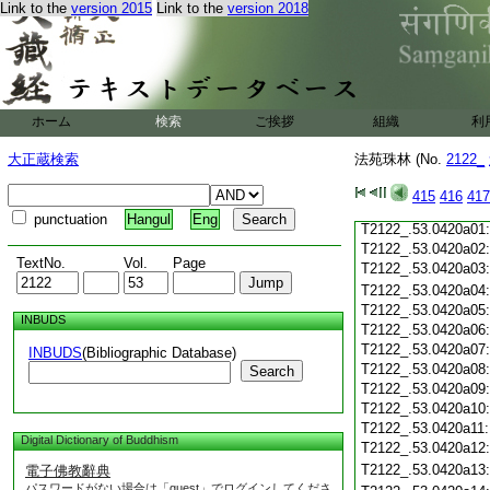
Link to the
version 2015
Link to the
version 2018
T2122_.53.0419c20
T2122_.53.0419c21
T2122_.53.0419c22
T2122_.53.0419c23
T2122_.53.0419c24
ホーム
検索
ご挨拶
組織
利
T2122_.53.0419c25
T2122_.53.0419c26
大正蔵検索
法苑珠林 (No.
2122_
T2122_.53.0419c27
T2122_.53.0419c28
415
416
417
T2122_.53.0419c29
punctuation
Hangul
Eng
T2122_.53.0420a01
T2122_.53.0420a02
TextNo.
Vol.
Page
T2122_.53.0420a03
T2122_.53.0420a04
T2122_.53.0420a05
INBUDS
T2122_.53.0420a06
T2122_.53.0420a07
INBUDS
(Bibliographic Database)
T2122_.53.0420a08
Search
T2122_.53.0420a09
T2122_.53.0420a10
T2122_.53.0420a11
Digital Dictionary of Buddhism
T2122_.53.0420a12
T2122_.53.0420a13
電子佛教辭典
パスワードがない場合は「guest」でログインしてくださ