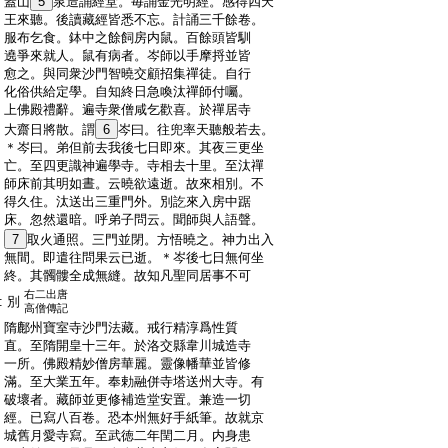
:
蓋山
5
泉造誦經堂。毎誦金光明經。感得四天
:
王來聽。後讀藏經皆悉不忘。計誦三千餘卷。
:
服布乞食。鉢中之餘飼房内鼠。百餘頭皆馴
:
遶爭來就人。鼠有病者。岑師以手摩捋並皆
:
愈之。與同衆沙門智曉交顧招集禪徒。自行
:
化俗供給定學。自知終日急喚汰禪師付囑。
:
上佛殿禮辭。遍寺衆僧咸乞歡喜。於禪居寺
:
大齋日將散。謂
6
岑曰。往兜率天聽般若去。
:
＊岑曰。弟但前去我後七日即來。其夜三更坐
:
亡。至四更識神遍學寺。寺相去十里。至汰禪
:
師床前其明如晝。云曉欲遠逝。故來相別。不
:
得久住。汰送出三重門外。別訖來入房中踞
:
床。忽然還暗。呼弟子問云。聞師與人語聲。
:
7
取火通照。三門並閉。方悟曉之。神力出入
:
無間。即遣往問果云已逝。＊岑後七日無何坐
:
終。其髑髏全成無縫。故知凡聖同居事不可
右二出唐
:
別
高僧傳記
:
隋鄜州寶室寺沙門法藏。戒行精淳爲性質
:
直。至隋開皇十三年。於洛交縣韋川城造寺
:
一所。佛殿精妙僧房華麗。靈像幡華並皆修
:
滿。至大業五年。奉勅融併寺塔送州大寺。有
:
破壞者。藏師並更修補造堂安置。兼造一切
:
經。已寫八百卷。恐本州無好手紙筆。故就京
:
城舊月愛寺寫。至武徳二年閏二月。内身患