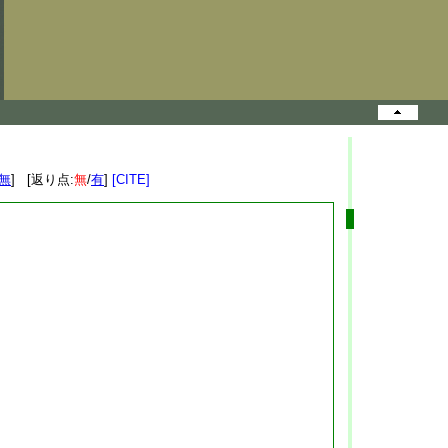
無
] [返り点:
無
/
有
]
[CITE]