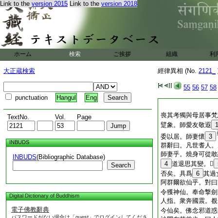
Link to the
version 2015
Link to the
version 2018
ホーム
検索
ご挨拶
組織
利
大正蔵検索
經律異相 (No.
2121_
55
56
57
58
punctuation
Hangul
Eng
喪其考獨與母居事梵
TextNo.
Vol.
Page
躄象。師愛友敬遐
委以居。師妻懷
3
INBUDS
群辭曰。凡世耆人。
師妻乎。燒身可從敢
INBUDS
(Bibliographic Database)
4
道退思其變。𦕓
Search
否矣。具爲
6
其過
阿群爾欲仙乎。對曰
令獲神仙。奉命撃劍
Digital Dictionary of Buddhism
人指。衆奔國震。覩
電子佛教辭典
今仙矣。佛念邪道惑
パスワードがない場合は「guest」でログインしてくださ