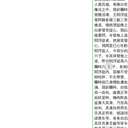
人壽百歳。有佛出世
像法之中。我於爾時
號難沮壞。王閻浮提
發阿耨多羅三藐三菩
修道。熾然増益佛之
出家發菩提心。我以
復重問。令發無上道
閻浮提者。然後當發
心。我聞是已心生歡
閻浮提人。今當分此
六子。令其得發無上
道。即分閻浮提爲六
爾時六
3
子。各相
閻浮提内。苗稼不登
樹枯悴。不生華實。
爾時捨己身體飢膚血
滿。我於爾時。自投
高一由旬。縱廣正等
始於是時。噉肉飮血
益廣大其身。乃至高
由旬。其邊自然而生
舌具足而有。彼諸頭
諸衆生等。各各自恣
其目耳鼻舌齒等皆令