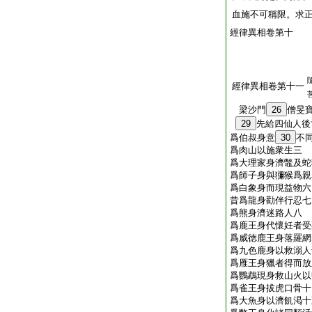
血施不可稱限。求
經律異相卷第十
經律異相卷第十一
梁沙門
26
僧旻
29
先給四仙人後
爲伯叔身意
30
不
爲肉山以施衆生三
爲大理家身濟鼈及蛇
爲師子身與獼猴爲親
爲白象身而現益物六
昔爲龍身勸伴行忍七
爲熊身濟迷路人八
爲鹿王身代懷妊者受
爲威徳鹿王身落羅網
爲九色鹿身以救溺人
爲雁王身獵者得而放
爲鸚鵡現身救山火以
爲雀王身拔虎口骨十
爲大魚身以濟飢渇十