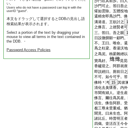
沙門在其前歩。曰人
い。
沙門可止。答曰吾止
Users who do not have a password can log in with the
㸌如雲除。五體投地
userID "guest".
還精舍即爲沙門。佛
本文をドラッグして選択するとDDBの見出し語
溝港道。王欲討之
検索結果が表示されます。
之佛言。上徳賢者可
Select a portion of the text by dragging your
三。答曰。吾之眼
mouse to view all terms in the text contained in
日設微饌願一顧眄。
the DDB. ・
不。王曰。唯命。還
爲之柱梁。香湯沃地
Password Access Policies
之爲泥。栴罽雜繒以
寶爲好。
晃晃
香鑪迎之。阿群就座
即説經曰。厠前日之
不可。如今可乎。答
佛時＊洿
15
其彼
清化去臭懷香。内外
市聞有婦人。逆生産
佛言。爾往爲其産。
倶生。佛告阿群。受
覩三尊未受重戒。猶
聞見。曰未生也。阿
諸比丘。時普明王者
四偈。壹活百王今令