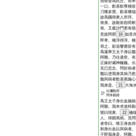
宿命曾爲比丘。荷米
一口。歡喜歎尊稽首
刀獲多寶。歡喜獲端
故爲國得衆人所拜。
喪身。故殺前怨而斬
喪。又覩沙門更有慈
意故阿群
16
如意
即孝。種淳得淳。種
尋之。影追響應皆有
爲蓮華王太子身以髓
阿難。乃往過世。有
正姝好威神巍巍。出
見已悲念。問於病者
髓以塗我身其病乃愈
髓與病者歡喜惠施心
我身是。
21
大海
出彌勒所
計
問本願經
爲王太子身出血施病
阿難。我本求道時勤
號曰現衆。
22
儀
人。得困篤病。見問
者答曰。唯王身血得
刺身出血以與病者。
子即我身是。阿難。