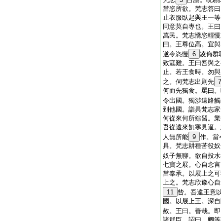
當恣所欲。梵志答曰
止衣服臥起與王一等
同意莫自專也。王曰
萬民。梵志憍恣輕慢
曰。王尊位高。宜與
遂令恣慢
6
凌侮群
致寇難。王曰吾與之
止。若王食時。勿與
之。伺梵志出則先
何而先獨食。罵曰。
令出國。獨渉遠路觸
到他國。詣異梵志家
何從來何所綜習。業
吾從遠來飢寒見逼。
人無所能
9
作。當
具。梵志耕種苦役奴
奴子無聊。欲自投水
七寶之屐。心自念言
當奉承。以屐上之可
上之。梵志欣豫心自
11
呰。吾違王意
國。以屐上王。深自
赦。王曰。善哉。即
諸群臣。詔曰。卿等