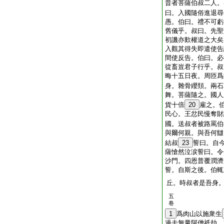
昔者菩薩伯叔二人。
曰。入國隨俗進退尋
愚。伯曰。禮不可虧
舊儀乎。叔曰。先聖
初譏亦歎權道之大矣
入觀其得失即遣使告
間使反告。伯曰。必
從畜豈君子行乎。叔
晦十五日夜。周匝爲
身。雜骨纓頚。兩石
舞。菩薩隨之。國人
貨十倍
20
雇之。
民心。王忿民慢奪財
國。送叔者被路罵伯
與爾何親。與吾何讎
結叔
23
誓曰。自
薩愴然泣涙誓曰。令
沙門。四恩普覆潤濟
誓。自斯之後。伯輒
丘。時叔者是吾身
五
卷
1
爲肉山以施衆生
過去無量阿僧祇劫。