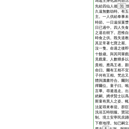
爲鼈王身化諸同類活
先給四仙人後
31
久遠無數劫時。有五
主。一人供給奉事未
時節。一日遠採菓漿
日已過中。四人失食
之退在樹下。思惟自
時食之供。既失道教
其足常著七寶之屐。
沒一隻。命過之後即
十餘歳。與其同輩戲
見戲童。人數猥多以
貴相。應爲王者。顏
命曰。爾有王相不宜
子何有王相。梵志又
體與讖書符合。爾則
禪爾位。童子曰。唯
言畢。尋遁逃走。出
絶嗣。娉求賢士以爲
斯童有異人之姿。輒
法駕尋來奉迎。群臣
洗浴五時朝服。寶冠
制。境土安寧民庶踊
下察地理。知已嗣立
梵志
5
占謝。呪願