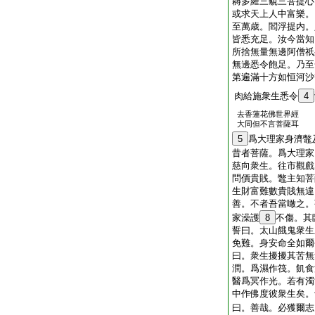
耨多羅三藐三菩提心
或求天上人中富樂。
至萬歳。閻浮提内。
皆悉充足。汝今當知
所捨無量無邊阿僧祇
無邊悉令飽足。乃至
第遍滿十方如恒河沙
肉給施衆生悉令
4
去香蓮花佛世界經
大同但不言菩薩耳
5
爲大理家身濟鼈
昔者菩薩。爲大理家
慈向衆生。往市觀戲
問價貴賎。鼈主知菩
生財富難數貴賎無違
善。不者吾當噉之。
家澡護
8
不傷。其
誓曰。太山餓鬼衆生
免難。身安命全如爾
曰。衆生擾擾其苦無
潤。爲濕作筏。飢食
醫爲冥作光。若有濁
中作佛度彼衆生矣。
曰。善哉。必獲爾志