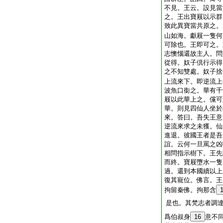
不見。王云。設見當
之。王出寶屐以示群
致此異寶當共原之。
山如海。獻屐一隻何
可除也。王即可之。
志懊惱還故主人。問
從得。奴子倶行示得
之不知雙處。奴子捨
上流來下。即逆流上
波魚口銜之。華有千
屐以此華上之。儻可
華。則見四仙人坐於
來。答曰。吾失王意
逆流來求之未獲。仙
進退。彼國王者是吾
誼。云何一旦罵之凶
相問指示樹下。王先
而終。寶屐墮水一隻
過。還到本國續以上
復其寵位。佛言。王
拘留秦佛。拘那含
是也。其梵志者調
爲伯叔身
16
意不