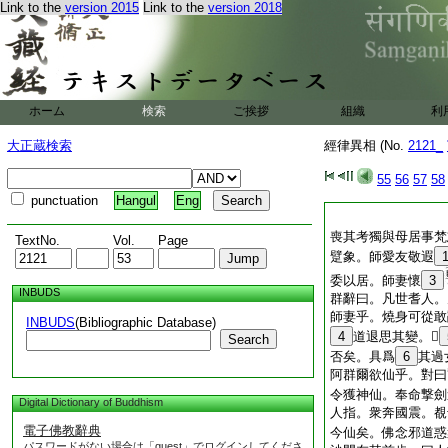
Link to the
version 2015
Link to the
version 2018
ホーム
検索
ご挨拶
組織
利
大正蔵検索
經律異相 (No.
2121_
55
56
57
58
punctuation
Hangul
Eng
喪其考獨與母居事梵
TextNo.
Vol.
Page
躄象。師愛友敬遐
委以居。師妻懷
3
INBUDS
群辭曰。凡世耆人。
師妻乎。燒身可從敢
INBUDS
(Bibliographic Database)
4
道退思其變。𦕓
Search
否矣。具爲
6
其過
阿群爾欲仙乎。對曰
令獲神仙。奉命撃劍
Digital Dictionary of Buddhism
人指。衆奔國震。覩
電子佛教辭典
今仙矣。佛念邪道惑
パスワードがない場合は「guest」でログインしてくださ