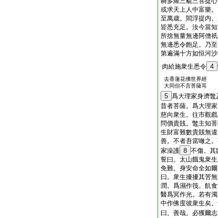
耨多羅三藐三菩提心
或求天上人中富樂。
至萬歳。閻浮提内。
皆悉充足。汝今當知
所捨無量無邊阿僧祇
無邊悉令飽足。乃至
第遍滿十方如恒河沙
肉給施衆生悉令
4
去香蓮花佛世界經
大同但不言菩薩耳
5
爲大理家身濟鼈
昔者菩薩。爲大理家
慈向衆生。往市觀戲
問價貴賎。鼈主知菩
生財富難數貴賎無違
善。不者吾當噉之。
家澡護
8
不傷。其
誓曰。太山餓鬼衆生
免難。身安命全如爾
曰。衆生擾擾其苦無
潤。爲濕作筏。飢食
醫爲冥作光。若有濁
中作佛度彼衆生矣。
曰。善哉。必獲爾志