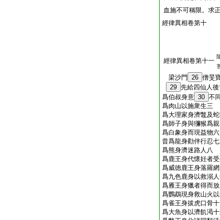
血施不可稱限。求
經律異相卷第十
經律異相卷第十一
梁沙門
26
僧旻
29
先給四仙人後
爲伯叔身意
30
不
爲肉山以施衆生三
爲大理家身濟鼈及蛇
爲師子身與獼猴爲親
爲白象身而現益物六
昔爲龍身勸伴行忍七
爲熊身濟迷路人八
爲鹿王身代懷妊者受
爲威徳鹿王身落羅網
爲九色鹿身以救溺人
爲雁王身獵者得而放
爲鸚鵡現身救山火以
爲雀王身拔虎口骨十
爲大魚身以濟飢渇十