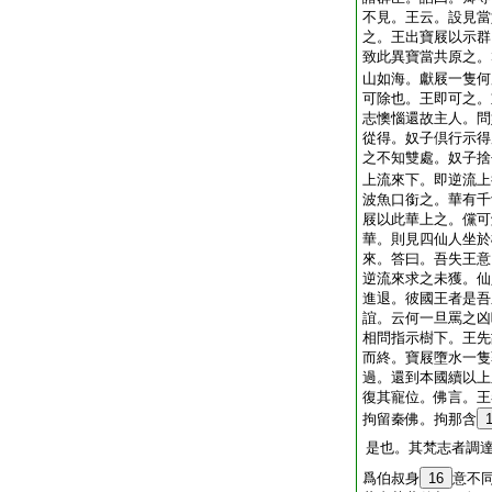
不見。王云。設見當
之。王出寶屐以示群
致此異寶當共原之。
山如海。獻屐一隻何
可除也。王即可之。
志懊惱還故主人。問
從得。奴子倶行示得
之不知雙處。奴子捨
上流來下。即逆流上
波魚口銜之。華有千
屐以此華上之。儻可
華。則見四仙人坐於
來。答曰。吾失王意
逆流來求之未獲。仙
進退。彼國王者是吾
誼。云何一旦罵之凶
相問指示樹下。王先
而終。寶屐墮水一隻
過。還到本國續以上
復其寵位。佛言。王
拘留秦佛。拘那含
是也。其梵志者調
爲伯叔身
16
意不