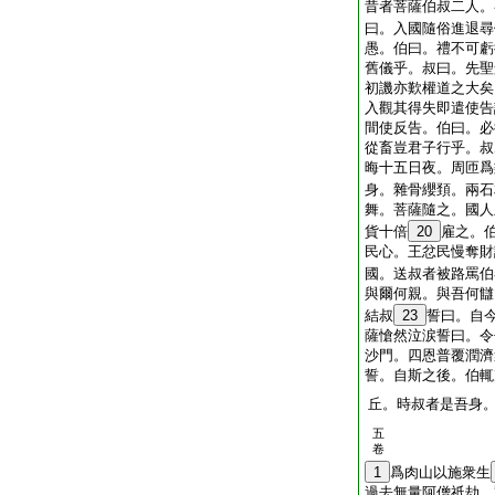
昔者菩薩伯叔二人。
曰。入國隨俗進退尋
愚。伯曰。禮不可虧
舊儀乎。叔曰。先聖
初譏亦歎權道之大矣
入觀其得失即遣使告
間使反告。伯曰。必
從畜豈君子行乎。叔
晦十五日夜。周匝爲
身。雜骨纓頚。兩石
舞。菩薩隨之。國人
貨十倍
20
雇之。
民心。王忿民慢奪財
國。送叔者被路罵伯
與爾何親。與吾何讎
結叔
23
誓曰。自
薩愴然泣涙誓曰。令
沙門。四恩普覆潤濟
誓。自斯之後。伯輒
丘。時叔者是吾身
五
卷
1
爲肉山以施衆生
過去無量阿僧祇劫。