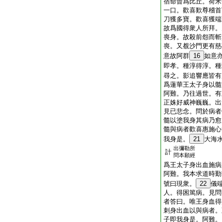
宿命曾爲比丘。荷米
一口。歡喜歎尊稽首
刀獲多寶。歡喜獲端
故爲國得衆人所拜。
喪身。故殺前怨而斬
喪。又覩沙門更有慈
意故阿群
16
如意
即孝。種淳得淳。種
尋之。影追響應皆有
爲蓮華王太子身以髓
阿難。乃往過世。有
正姝好威神巍巍。出
見已悲念。問於病者
髓以塗我身其病乃愈
髓與病者歡喜惠施心
我身是。
21
大海
出彌勒所
計
問本願經
爲王太子身出血施病
阿難。我本求道時勤
號曰現衆。
22
儀
人。得困篤病。見問
者答曰。唯王身血得
刺身出血以與病者。
子即我身是。阿難。