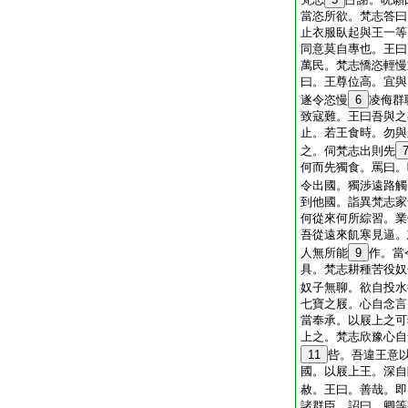
當恣所欲。梵志答曰
止衣服臥起與王一等
同意莫自專也。王曰
萬民。梵志憍恣輕慢
曰。王尊位高。宜與
遂令恣慢
6
凌侮群
致寇難。王曰吾與之
止。若王食時。勿與
之。伺梵志出則先
何而先獨食。罵曰。
令出國。獨渉遠路觸
到他國。詣異梵志家
何從來何所綜習。業
吾從遠來飢寒見逼。
人無所能
9
作。當
具。梵志耕種苦役奴
奴子無聊。欲自投水
七寶之屐。心自念言
當奉承。以屐上之可
上之。梵志欣豫心自
11
呰。吾違王意
國。以屐上王。深自
赦。王曰。善哉。即
諸群臣。詔曰。卿等