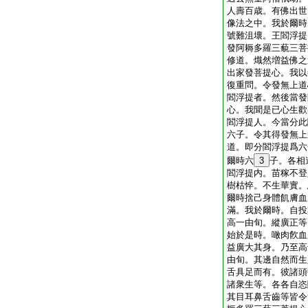
人壽百歳。有佛出世
像法之中。我於爾時
號難沮壞。王閻浮提
發阿耨多羅三藐三菩
修道。熾然増益佛之
出家發菩提心。我以
復重問。令發無上道
閻浮提者。然後當發
心。我聞是已心生歡
閻浮提人。今當分此
六子。令其得發無上
道。即分閻浮提爲六
爾時六
3
子。各相
閻浮提内。苗稼不登
樹枯悴。不生華實。
爾時捨己身體飢膚血
滿。我於爾時。自投
高一由旬。縱廣正等
始於是時。噉肉飮血
益廣大其身。乃至高
由旬。其邊自然而生
舌具足而有。彼諸頭
諸衆生等。各各自恣
其目耳鼻舌齒等皆令