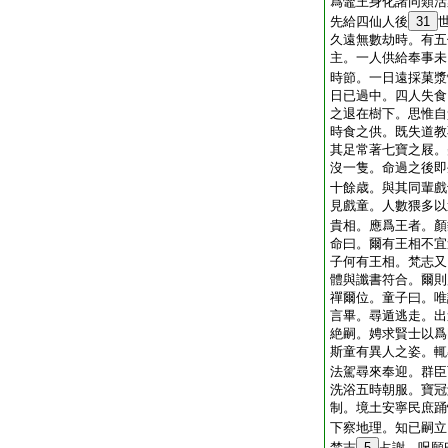
爲鼈王身化諸同類活
先給四仙人後
31
久遠無數劫時。有五
主。一人供給奉事未
時節。一日遠採菓漿
日已過中。四人失食
之退在樹下。思惟自
時食之供。既失道教
其足常著七寶之屐。
沒一隻。命過之後即
十餘歳。與其同輩戲
見戲童。人數猥多以
貴相。應爲王者。顏
命曰。爾有王相不宜
子何有王相。梵志又
體與讖書符合。爾則
禪爾位。童子曰。唯
言畢。尋遁逃走。出
絶嗣。娉求賢士以爲
斯童有異人之姿。輒
法駕尋來奉迎。群臣
洗浴五時朝服。寶冠
制。境土安寧民庶踊
下察地理。知已嗣立
梵志
5
占謝。呪願