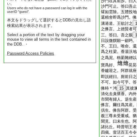
沙門在其前歩。曰人
い。
沙門可止。答曰吾止
Users who do not have a password can log in with the
㸌如雲除。五體投地
userID "guest".
還精舍即爲沙門。佛
本文をドラッグして選択するとDDBの見出し語
溝港道。王欲討之
検索結果が表示されます。
之佛言。上徳賢者可
Select a portion of the text by dragging your
三。答曰。吾之眼
mouse to view all terms in the text contained in
日設微饌願一顧眄。
the DDB. ・
不。王曰。唯命。還
爲之柱梁。香湯沃地
Password Access Policies
之爲泥。栴罽雜繒以
寶爲好。
晃晃
香鑪迎之。阿群就座
即説經曰。厠前日之
不可。如今可乎。答
佛時＊洿
15
其彼
清化去臭懷香。内外
市聞有婦人。逆生産
佛言。爾往爲其産。
倶生。佛告阿群。受
覩三尊未受重戒。猶
聞見。曰未生也。阿
諸比丘。時普明王者
四偈。壹活百王今令