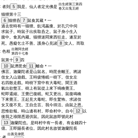
出生經第三第四
:
者則
5
我是。仙人者定光佛是
卷又出兎王經
:
猫狸第十三
:
6
猫狸呑
7
鼠食其藏＊一
:
過去世時有一猫狸。飢渇羸痩。於孔穴中伺
:
求鼠子。時鼠子出疾取呑之。鼠子身小生入
:
腹中。食其内藏。猫狸迷悶東西狂走。遂至於
:
死。愚癡乞士不善。護身心見諸
8
女人。而取
出雜阿含經
:
色相
第四十七卷
:
鼠第十
9
四
:
10
鼠濟毘舍
11
離命＊一
:
佛言。迦蘭陀者是山鼠名。時毘舍離王。將諸
:
伎女入山遊戲。王時疲惓眠一樹下。伎女左
:
右四散走戲。時樹下窟中有大毒蛇。聞王酒
:
氣出欲螫王。樹上有鼠從上來下鳴喚覺王。
:
蛇即還縮。王覺已復眠。蛇又更出。鼠復鳴喚
:
下來覺王。王起見大毒蛇。即生驚怖。求諸伎
:
女又復不見。王自念言。我今得活。由鼠之恩。
:
思惟欲報。時山邊有村。即命村中。自今
12
以
:
後我之祿限悉迴供鼠。因此鼠故即號此村
:
13
迦蘭陀也。是時村中有一長者。有金錢四十
:
億。王即賜長者位。因此村名故號迦蘭陀長
出善見律毘
:
者