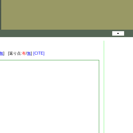
無
] [返り点:
有
/
無
]
[CITE]