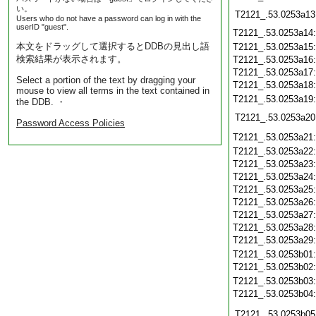
い。
T2121_.53.0253a13
Users who do not have a password can log in with the
userID "guest".
T2121_.53.0253a14
本文をドラッグして選択するとDDBの見出し語
T2121_.53.0253a15
検索結果が表示されます。
T2121_.53.0253a16
T2121_.53.0253a17
Select a portion of the text by dragging your
T2121_.53.0253a18
mouse to view all terms in the text contained in
T2121_.53.0253a19
the DDB. ・
T2121_.53.0253a20
Password Access Policies
T2121_.53.0253a21
T2121_.53.0253a22
T2121_.53.0253a23
T2121_.53.0253a24
T2121_.53.0253a25
T2121_.53.0253a26
T2121_.53.0253a27
T2121_.53.0253a28
T2121_.53.0253a29
T2121_.53.0253b01
T2121_.53.0253b02
T2121_.53.0253b03
T2121_.53.0253b04
T2121_.53.0253b05