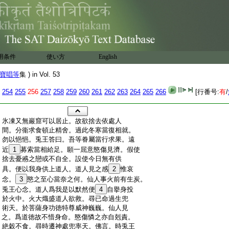
用条件
使い方
English
寶唱等
集 ) in Vol. 53
254
255
256
257
258
259
260
261
262
263
264
265
266
[行番号:
有
/
:
氷凍又無巖窟可以居止。故欲捨去依處人
:
間。分衞求食頓止精舍。過此冬寒當復相就。
:
勿以悒悒。兎王答曰。吾等眷屬當行求果。遠
:
近
1
募索當相給足。願一屈意愍傷見濟。假使
:
捨去憂慼之戀或不自全。設使今日無有供
:
具。便以我身供上道人。道人見之感
2
惟哀
:
念。
3
愍之至心當奈之何。仙人事火前有生炭。
:
兎王心念。道人爲我是以默然便
4
自擧身投
:
於火中。火大熾盛道人欲救。尋已命過生兜
:
術天。於菩薩身功徳特尊威神巍巍。仙人見
:
之。爲道徳故不惜身命。愍傷憐之亦自剋責。
:
絶穀不食。尋時遷神處兜率天。佛言。時兎王