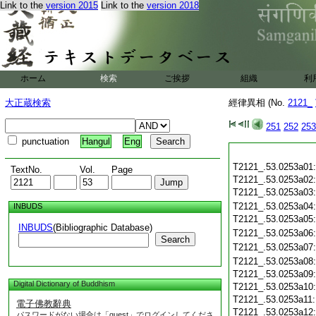
Link to the
version 2015
Link to the
version 2018
ホーム
検索
ご挨拶
組織
利
大正蔵検索
經律異相 (No.
2121_
251
252
253
punctuation
Hangul
Eng
T2121_.53.0253a01
TextNo.
Vol.
Page
T2121_.53.0253a02
T2121_.53.0253a03
T2121_.53.0253a04
INBUDS
T2121_.53.0253a05
INBUDS
(Bibliographic Database)
T2121_.53.0253a06
Search
T2121_.53.0253a07
T2121_.53.0253a08
T2121_.53.0253a09
Digital Dictionary of Buddhism
T2121_.53.0253a10
T2121_.53.0253a11
電子佛教辭典
T2121_.53.0253a12
パスワードがない場合は「guest」でログインしてくださ