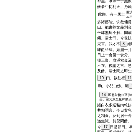
都盡。唯餘一子無復
僧者生忉利天。乃願
彌
此願。有一居士
云
多諸藝能。求欲傭賃
曰。能書算文義別金
坐肆無所不解。問歳
錢。居士曰。今世飢
兒言。我才不
8
施
即使坐肆。始滿一月
日止一食留一食分。
獲三倍。歳滿索金及
不在。後謂之言。急
及僧。居士聞之即生
10
曰。欲往祇
11
助。小兒白佛。願
14
即將財物往至佛
美。縁其意至鬼神助焉
諸白衣多送豬肉乾餅
共相謂言。今日貧兒
之稍食。及到居士舍
遂無減。貧兒問僧。
今
17
日是節日。