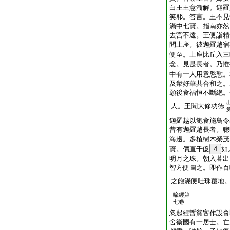
白王王意漸解。迦羅
笑耶。答言。王不見
滿中七寶。指南亦然
去宮不遠。王便詣精
問上座。彼迦羅越宿
便至。上座比丘入三
念。見是長者。乃惟
中有一人用意慇懃。
及衆好華共合和之。
願後食福恒不斷絶。
人。王聞大修功徳
迦羅越以飽食施鳥令
昔有迦羅越長者。聰
海邊。多植樹木榮茂
寶。價直千億
4
如
明月之珠。朝入暮出
智方便圖之。即作百
之飽滿便吐珠覆地
喩經第
七卷
忽起經暫貧客作設會
舍衞國有一居士。亡