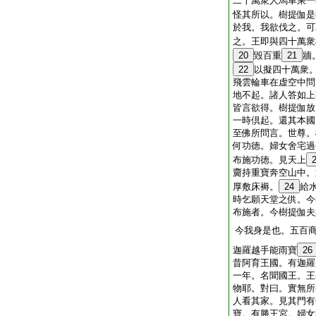
二十萬衆人馬車乘一
怪其所以。樹提伽是
於我。我欲伐之。可
之。王即與四十萬衆
20
毀百重
21
牆
22
以擬四十萬衆
飛雲輪車在虚空中問
地不起。諸人答如上
皆言欲得。樹提伽放
一時倶起。還其本國
至佛所問言。世尊。
何功徳。婦女舍宅過
布施功徳。見天上
齎持重寶奔空山中。
厚敷床褥。
24
給
時乞願天堂之供。今
布施者。今樹提伽夫
今我身是也。五百
迦羅越手能雨寶
26
昔阿育王國。有迦羅
一年。名聞國王。王
物耶。對曰。實無所
人看其家。見其門有
寶。有勝王宮。婦女