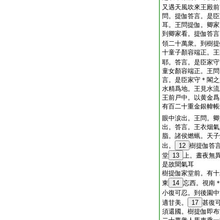
又遇天風吹來王殿前
問。提伽答言。是臣
耳。王問提伽。卿家
到卿家看。提伽答言
領二十萬衆。到樹提
十童子顏容端正。王
耶。答言。是臣家守
童女顏容端正。王問
言。是臣家守＊閣之
水精爲地。王見水流
王前戸中。以黄金爲
有百二十重金銀幃帳
眼中涙出。王問。卿
出。答言。王衣烟氣
脂。諸侯燃蝋。天子
出。
12
樹提伽答
堂
13
上。晝夜無
是故聞氣耳
樹提伽家堂前。有十
東
14
忘西。視南
小復可忍。到後園中
適甘美。
17
甚復
須還國。樹提伽即布