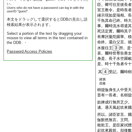
い。
臣。卿可往至彼長者
Users who do not have a password can log in with the
宣王教令。是時長者
userID "guest".
縁示現如是瑞相。長
本文をドラッグして選択するとDDBの見出し語
千魚其命已終。時大
検索結果が表示されます。
事。爾時流水尋遣其
死活定實。爾時其子
Select a portion of the text by dragging your
有摩訶曼陀羅華。積
mouse to view all terms in the text contained in
命終。還白父言。彼
the DDB. ・
水復往王
3
所。是
Password Access Policies
喜。爾時世尊告善女
身是。長子水空羅睺
是。時十千魚者今十
其
4
受記。爾時樹
經第
四卷
樹提伽身生人中受天
昔有一長者。名樹提
奴婢成行無所乏少。
邊。遇天風起吹來國
所以。諸臣皆言。國
伽默然無言。王問。
敢欺王。是臣家拭體
起吹來殿前。却後數