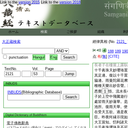
Link to the
version 2015
Link to the
version 2018
便入水。作如是言。
昔時行菩薩道。作是
界。臨命終時聞我名
三十三天。復爲是魚
謂十二因縁。説是法
復於後時。賓客聚會
ホーム
検索
ご挨拶
組織
利
大震動。時十千魚同
天已作是思惟。我等
大正蔵検索
經律異相 (No.
2121_
相謂言。我等先於閻
魚身。流水長
23
188
189
190
説十二因縁。并稱寶
点:
有
/
無
]
[CITE]
punctuation
Hangul
Eng
令我等輩得生此天。
長者子在樓屋上露臥
TextNo.
Vol.
Page
十千眞珠天妙瓔珞置
其足邊。復以十千置
脇邊。雨曼陀羅花摩
INBUDS
種種天樂出妙音聲。
悉覺
1
悟。流水長
INBUDS
(Bibliographic Database)
子於上空中飛騰遊行
Search
處皆雨天妙蓮華。是
池所。復雨天華。便
在受天五欲。過是夜
Digital Dictionary of Buddhism
臣。昨夜何縁示現如
大王當知。忉利諸天
電子佛教辭典
十千眞珠瓔珞及不可
パスワードがない場合は「guest」でログインしてくださ