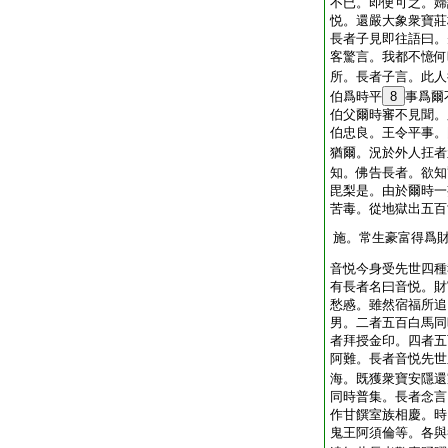
不已。即便可之。婦
悦。還嚴大象衆寶莊
長者子見即往語曰。
客驚言。我都不憶何
所。長者子言。此人
伯爲時平
8
事爲爾
伯父爾時審不見聞。
伯忠良。王令平事。
猶爾。況於外人抂者
知。佛告長者。欲知
毘梨是。由於爾時一
苦毒。從地獄出五百
施。常生豪富得爲
音悦今身受先世四種
有長者名曰音悦。財
愁慼。雖然宿福所追
男。二者五百白馬同
者拜授金印。四者五
阿難。長者音悦先世
海。既獲衆寶安隱還
同時普集。長者念言
作甘饌室族相慶。時
鬼王阿須倫等。各與