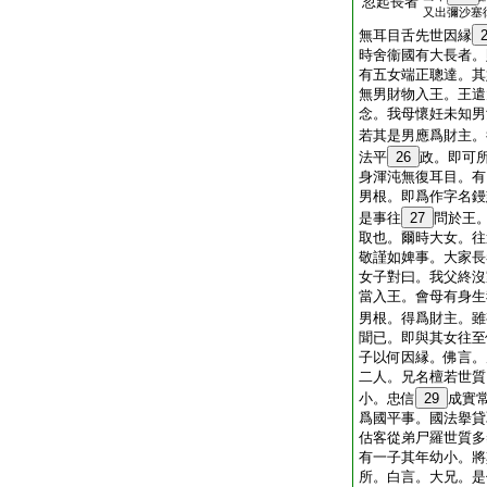
忽起長者
又出彌沙塞
無耳目舌先世因縁
時舍衞國有大長者。
有五女端正聰達。其
無男財物入王。王遣
念。我母懷妊未知男
若其是男應爲財主。
法平
26
政。即可
身渾沌無復耳目。有
男根。即爲作字名鏝
是事往
27
問於王
取也。爾時大女。往
敬謹如婢事。大家長
女子對曰。我父終沒
當入王。會母有身生
男根。得爲財主。雖
聞已。即與其女往至
子以何因縁。佛言。
二人。兄名檀若世質
小。忠信
29
成實
爲國平事。國法擧貸
估客從弟尸羅世質多
有一子其年幼小。將
所。白言。大兄。是