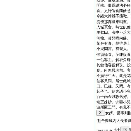
既多。遂成飽滿。貧
問佛。佛爲説法必得
喜。更行僧食隨僧意
今諸大徳雖不能噉。
從優那禪國來晡至。
入城買食。時世飢儉
主歎曰。海中不乏大
何物。貧兒啼向佛。
某舍有食。即往居士
小兒問言。有幾人。
何須論直。至即設食
一估客主。解衣角珠
其餘估客皆解珠。投
食。何忽與珠留。客
不妨得生天。此是花
估客又問。居士此城
曰。已往。又問。有
其子也。估客語小兒
百千兩金以敦舊好。
端正姝妙。求妻小兒
波斯匿王問。有兒不
21
女婿。當事判
勅舍衞城内大長者
23
出十