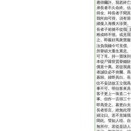
應得爾許。我若終亡
弟長者不久命終。估
得全。時長者子聞其
我何由可得。須有當
續復入海獲大珍寶。
長者子前雖不從我
稚或時不憶。或見我
之。即嚴好馬衆寶服
汝負我錢今可見償。
所擧頓大重生累息。
可了耳。持一寶珠到
本從尸羅世質擧錢財
價直十萬。若從我責
者誠信必不肯爾。爲
暮歸。婦即具白。長
信不妄語故王立我爲
事不可。明估客來具
客子更上一珠直二十
事。但作一言得三十
即爲受之。暮更白夫
長者答言。絶無此理
婦泣曰。若不見隨我
聞此。譬如人噎。自
無所付。若從是語人