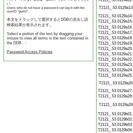
い。
T2121_.53.0129a13
Users who do not have a password can log in with the
userID "guest".
T2121_.53.0129a14
本文をドラッグして選択するとDDBの見出し語
T2121_.53.0129a15
検索結果が表示されます。
T2121_.53.0129a16
T2121_.53.0129a17
Select a portion of the text by dragging your
T2121_.53.0129a18
mouse to view all terms in the text contained in
the DDB. ・
T2121_.53.0129a19
T2121_.53.0129a20
Password Access Policies
T2121_.53.0129a21
T2121_.53.0129a22
T2121_.53.0129a23
T2121_.53.0129a24
T2121_.53.0129a25
T2121_.53.0129a26
T2121_.53.0129a27
T2121_.53.0129a28
T2121_.53.0129a29
T2121_.53.0129b01
T2121_.53.0129b02
T2121_.53.0129b03
T2121_.53.0129b04