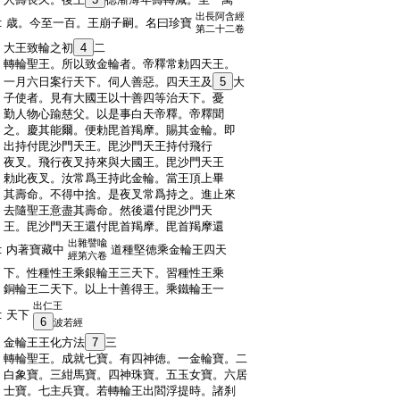
出長阿含經
:
歳。今至一百。王崩子嗣。名曰珍寶
第二十二卷
:
大王致輪之初
4
二
:
轉輪聖王。所以致金輪者。帝釋常勅四天王。
:
一月六日案行天下。伺人善惡。四天王及
5
大
:
子使者。見有大國王以十善四等治天下。憂
:
勤人物心踰慈父。以是事白天帝釋。帝釋聞
:
之。慶其能爾。便勅毘首羯摩。賜其金輪。即
:
出持付毘沙門天王。毘沙門天王持付飛行
:
夜叉。飛行夜叉持來與大國王。毘沙門天王
:
勅此夜叉。汝常爲王持此金輪。當王頂上畢
:
其壽命。不得中捨。是夜叉常爲持之。進止來
:
去隨聖王意盡其壽命。然後還付毘沙門天
:
王。毘沙門天王還付毘首羯摩。毘首羯摩還
出雜譬喩
:
内著寶藏中
道種堅徳乘金輪王四天
經第六卷
:
下。性種性王乘銀輪王三天下。習種性王乘
:
銅輪王二天下。以上十善得王。乘鐵輪王一
出仁王
:
天下
6
波若經
:
金輪王王化方法
7
三
:
轉輪聖王。成就七寶。有四神徳。一金輪寶。二
:
白象寶。三紺馬寶。四神珠寶。五玉女寶。六居
:
士寶。七主兵寶。若轉輪王出閻浮提時。諸刹