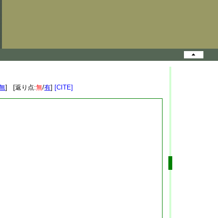
無
] [返り点:
無
/
有
]
[CITE]