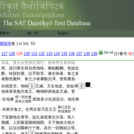
:
22
劫初人王始原一 大王致輪之初二 金
:
輪王王化方法三 燈光金輪王捨臂四
:
蓋事金輪王有大利益五 轉輪王爲半偈
:
剜身然千燈六 摩調金輪王捨國學道七
:
無
23
諍念金輪王請佛僧八 堅
24
固
25
金
:
輪王失輪出家九 文陀竭金輪王遊四天
用条件
使い方
English
:
下十 頂生金輪王愛別離
26
苦十一 阿
:
育四分王始終造
27
業十二
寶唱等
集 ) in Vol. 53
:
劫初人王始原
28
一
:
劫欲成時。水災既起壞第二禪。風災吹結世
127
128
129
130
131
132
133
134
135
136
137
138
139
[行番号:
有
/
:
界得成。光音諸天福命既盡。化生爲人歡喜
:
爲食。身光自照神足飛行。無有男女尊卑隔
:
異。故曰衆生有自然地味。猶如醍醐。色如生
:
酥。味甜於蜜。以手取甞。遂生味著。食之多
:
者顏色麁悴。食之少者膚貌光澤。便有勝負
:
自相是非。地味
1
又滅。又生地皮。状如薄
2
。
:
色味香美復共食之。轉相輕易地皮又滅。更
増一阿含婁
:
生地膚
因食多少生諸惡法。地生粳
炭並云地肥
事已見世
:
米衆共食之。生男女形乃至立王
天
界成壞部
:
下富樂地生青草。如孔雀尾漸次分張。有八
:
萬國。人民聚落鷄鳴相聞。天下無病大熱大
:
寒。以法治國奉行十善。哀念一切猶如父母。
:
人壽長久。後王
3
徳漸薄年壽轉減。至一萬