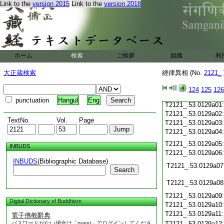
T2121_.53.0128c19
Link to the
version 2015
Link to the
version 2018
T2121_.53.0128c20
T2121_.53.0128c21
T2121_.53.0128c22
T2121_.53.0128c23
T2121_.53.0128c24
ホーム
検索
ご挨拶
組織
利
T2121_.53.0128c25
T2121_.53.0128c26
大正蔵検索
經律異相 (No.
2121_
T2121_.53.0128c27
T2121_.53.0128c28
124
125
126
T2121_.53.0128c29
punctuation
Hangul
Eng
T2121_.53.0129a01
T2121_.53.0129a02
TextNo.
Vol.
Page
T2121_.53.0129a03
T2121_.53.0129a04
T2121_.53.0129a05
INBUDS
T2121_.53.0129a06
INBUDS
(Bibliographic Database)
T2121_.53.0129a07
Search
T2121_.53.0129a08
T2121_.53.0129a09
Digital Dictionary of Buddhism
T2121_.53.0129a10
T2121_.53.0129a11
電子佛教辭典
パスワードがない場合は「guest」でログインしてくださ
T2121_.53.0129a12