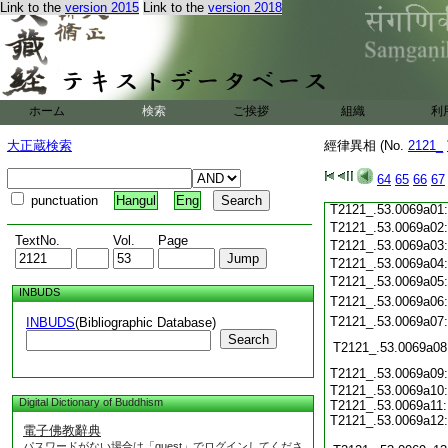
T2121_.53.0068c19
Link to the
version 2015
Link to the
version 2018
T2121_.53.0068c20
T2121_.53.0068c21
T2121_.53.0068c22
T2121_.53.0068c23
T2121_.53.0068c24
ホーム
検索
ご挨拶
組織
利
T2121_.53.0068c25
T2121_.53.0068c26
大正蔵検索
經律異相 (No.
2121_
T2121_.53.0068c27
T2121_.53.0068c28
64
65
66
67
T2121_.53.0068c29
punctuation
Hangul
Eng
T2121_.53.0069a01
T2121_.53.0069a02
TextNo.
Vol.
Page
T2121_.53.0069a03
T2121_.53.0069a04
T2121_.53.0069a05
INBUDS
T2121_.53.0069a06
T2121_.53.0069a07
INBUDS
(Bibliographic Database)
Search
T2121_.53.0069a08
T2121_.53.0069a09
T2121_.53.0069a10:
Digital Dictionary of Buddhism
T2121_.53.0069a11:
T2121_.53.0069a12:
電子佛教辭典
パスワードがない場合は「guest」でログインしてくださ