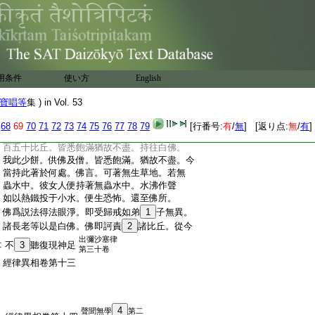
:
持石還著故處至其前住。長者姉作是念。我
:
不能以大
17
施之。當更作小者與之。便作
:
小丸輒反成大。如是三反轉大於前。乃作念
:
言。我欲作小皆反成大。我今便可趣與一餅。
:
即以一餅而授與之。諸餅相連并至餅器。以
:
手捉器手亦著之。便語賓頭盧言。汝若須餅
用条件
使い方
English
:
盡以相與。
18
全出與不惜。何須我爲。而令我
:
手著。答言。我不須餅。亦不須器。亦不須汝。
寶唱等
集 ) in Vol. 53
:
我等四人共議。度汝及
19
第二人。已化汝弟。
:
我應度汝。所以爾耳。問言。今欲令我何所施
68
69
70
71
72
73
74
75
76
77
78
79
[行番号:
有
/
無
] [返り点:
無
/
有
]
:
作。答言。姉妹可戴此餅。隨我施佛及千二
:
百五十比丘。皆悉飽滿猶故不盡。持往白佛。
:
我此少餅。供佛及僧。皆悉飽滿。猶故不盡。今
:
當持此著於何處。佛言。可著無生草地。若無
:
蟲水中。彼女人便持著無蟲水中。水沸作聲
:
如以熱鐵投于小水。便生恐怖。還至佛所。
:
佛爲説法得法眼淨。即受歸戒如弟
1
子無異。
:
諸長老等以是白佛。佛即訶責
2
諸比丘。從今
出彌沙塞律
:
不
3
聽復現神足
第三十卷
:
經律異相卷第十三
4
聲聞無學
第二