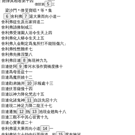
:
經律異相卷第十四
5
僧部第
三
:
梁沙門＊僧旻寶唱＊等＊集
:
6
舍利弗
7
退大乘而向小道一
:
舍利弗從生及出家得道二
:
舍利弗請佛制戒三
:
舍利弗受潅園人浴令生天上四
:
舍利弗化人蟒令生天上五
:
舍利弗入金剛定爲鬼所打不能毀傷六」
:
舍利弗性憋難求七
:
舍利弗先佛涅槃八
:
舍利弗目連
8
角現神力九
:
目連使阿
9
耆河水漲作寶橋度佛十
:
目連爲母造盆十一
:
目連爲魔所嬈十二
:
目連勸弟施并
10
示報處十三
:
目連伏菩薩慢十四
:
目連以神力降化梵志十五
:
目連化諸鬼神
11
自説先惡十六
:
目連現二神足力降二龍王十七
:
目連遷無
12
熱
13
池現金翅鳥十八
:
目連三觀不中其心皆實十九
:
目連心實事虚二十
:
舍利弗退大乘而向小道
14
一
:
舍利弗於六十劫中行菩薩道。欲
15
度布施河