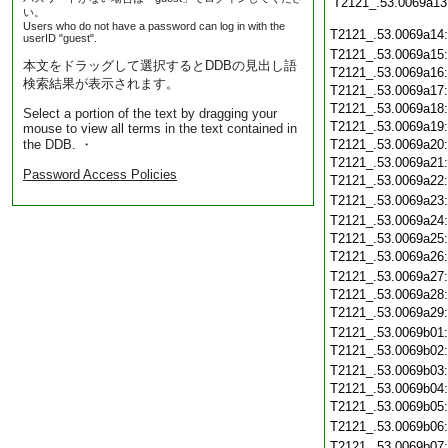
T2121_.53.0069a13
い。
Users who do not have a password can log in with the
T2121_.53.0069a14
userID "guest".
T2121_.53.0069a15
本文をドラッグして選択するとDDBの見出し語
T2121_.53.0069a16
検索結果が表示されます。
T2121_.53.0069a17
T2121_.53.0069a18
Select a portion of the text by dragging your
T2121_.53.0069a19
mouse to view all terms in the text contained in
the DDB. ・
T2121_.53.0069a20
T2121_.53.0069a21
Password Access Policies
T2121_.53.0069a22
T2121_.53.0069a23
T2121_.53.0069a24
T2121_.53.0069a25
T2121_.53.0069a26
T2121_.53.0069a27
T2121_.53.0069a28
T2121_.53.0069a29
T2121_.53.0069b01
T2121_.53.0069b02
T2121_.53.0069b03
T2121_.53.0069b04
T2121_.53.0069b05
T2121_.53.0069b06
T2121_.53.0069b07