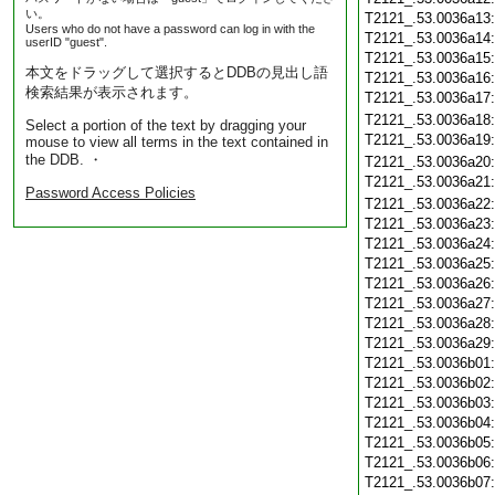
い。
T2121_.53.0036a13
Users who do not have a password can log in with the
T2121_.53.0036a14
userID "guest".
T2121_.53.0036a15
本文をドラッグして選択するとDDBの見出し語
T2121_.53.0036a16
検索結果が表示されます。
T2121_.53.0036a17
T2121_.53.0036a18
Select a portion of the text by dragging your
T2121_.53.0036a19
mouse to view all terms in the text contained in
the DDB. ・
T2121_.53.0036a20
T2121_.53.0036a21
Password Access Policies
T2121_.53.0036a22
T2121_.53.0036a23
T2121_.53.0036a24
T2121_.53.0036a25
T2121_.53.0036a26
T2121_.53.0036a27
T2121_.53.0036a28
T2121_.53.0036a29
T2121_.53.0036b01
T2121_.53.0036b02
T2121_.53.0036b03
T2121_.53.0036b04
T2121_.53.0036b05
T2121_.53.0036b06
T2121_.53.0036b07