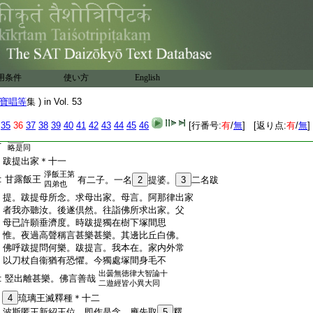
:
家事煩碎。啓母出家。母言。跋提去者當聽
:
汝耳。求請不已兩倶許可。跋提求停七年受
:
五欲樂。阿那律言。人命無常難可得保。又求
:
一年乃至七日。過七日釋子八人。優波離第
:
九。各莊嚴寶象。乘以出
24
城。脱衣
25
及象馬。付
:
優波離曰。汝依我等自活。我今出家以此衣
用条件
使い方
English
:
象與汝爲資生。優波離乃懸衣樹上。念言。
:
取者與之。共至佛所亦求出家。乞先度優波
寶唱等
集 ) in Vol. 53
26
出四分律
初分第三
:
離。除我憍慢。次阿那律
＊分大智論十二遊經
35
36
37
38
39
40
41
42
43
44
45
46
[行番号:
有
/
無
] [返り点:
有
/
無
]
1
少異大
:
略是同
:
跋提出家＊十一
淨飯王第
:
甘露飯王
有二子。一名
2
提婆。
3
二名跋
四弟也
:
提。跋提母所念。求母出家。母言。阿那律出家
:
者我亦聽汝。後遂倶然。往詣佛所求出家。父
:
母已許願垂濟度。時跋提獨在樹下塚間思
:
惟。夜過高聲稱言甚樂甚樂。其邊比丘白佛。
:
佛呼跋提問何樂。跋提言。我本在。家内外常
:
以刀杖自衞猶有恐懼。今獨處塚間身毛不
出曇無徳律大智論十
:
竪出離甚樂。佛言善哉
二遊經皆小異大同
:
4
琉璃王滅釋種＊十二
:
波斯匿王新紹王位。即作是念。應先取
5
釋