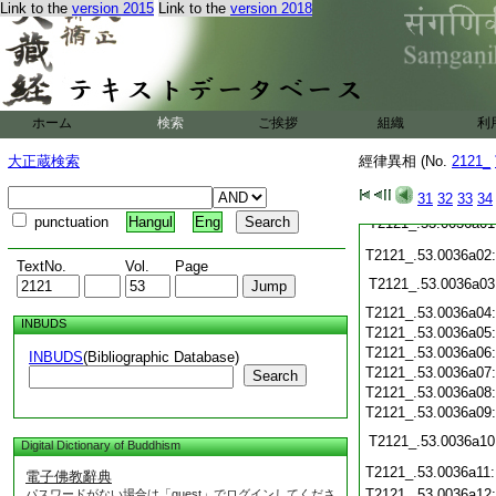
T2121_.53.0035c21
Link to the
version 2015
Link to the
version 2018
T2121_.53.0035c22
T2121_.53.0035c23
T2121_.53.0035c24
T2121_.53.0035c25
T2121_.53.0035c26
ホーム
検索
ご挨拶
組織
利
T2121_.53.0035c27
T2121_.53.0035c28
大正蔵検索
經律異相 (No.
2121_
T2121_.53.0035c29
31
32
33
34
punctuation
Hangul
Eng
T2121_.53.0036a01
T2121_.53.0036a02
TextNo.
Vol.
Page
T2121_.53.0036a03
T2121_.53.0036a04
INBUDS
T2121_.53.0036a05
T2121_.53.0036a06
INBUDS
(Bibliographic Database)
T2121_.53.0036a07
Search
T2121_.53.0036a08
T2121_.53.0036a09
T2121_.53.0036a10
Digital Dictionary of Buddhism
T2121_.53.0036a11
電子佛教辭典
T2121_.53.0036a12
パスワードがない場合は「guest」でログインしてくださ