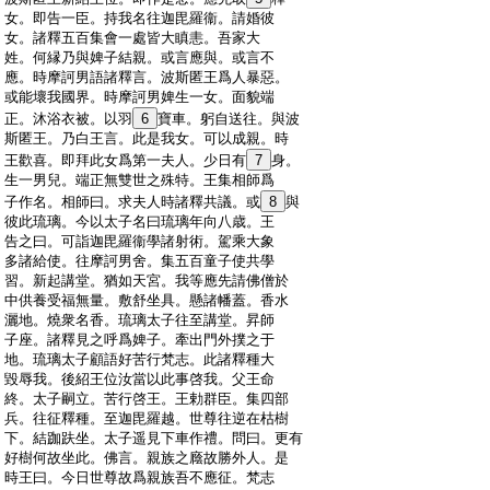
:
女。即告一臣。持我名往迦毘羅衞。請婚彼
:
女。諸釋五百集會一處皆大瞋恚。吾家大
:
姓。何縁乃與婢子結親。或言應與。或言不
:
應。時摩訶男語諸釋言。波斯匿王爲人暴惡。
:
或能壞我國界。時摩訶男婢生一女。面貌端
:
正。沐浴衣被。以羽
6
寶車。躬自送往。與波
:
斯匿王。乃白王言。此是我女。可以成親。時
:
王歡喜。即拜此女爲第一夫人。少日有
7
身。
:
生一男兒。端正無雙世之殊特。王集相師爲
:
子作名。相師曰。求夫人時諸釋共議。或
8
與
:
彼此琉璃。今以太子名曰琉璃年向八歳。王
:
告之曰。可詣迦毘羅衞學諸射術。駕乘大象
:
多諸給使。往摩訶男舍。集五百童子使共學
:
習。新起講堂。猶如天宮。我等應先請佛僧於
:
中供養受福無量。敷舒坐具。懸諸幡蓋。香水
:
灑地。燒衆名香。琉璃太子往至講堂。昇師
:
子座。諸釋見之呼爲婢子。牽出門外撲之于
:
地。琉璃太子顧語好苦行梵志。此諸釋種大
:
毀辱我。後紹王位汝當以此事啓我。父王命
:
終。太子嗣立。苦行啓王。王勅群臣。集四部
:
兵。往征釋種。至迦毘羅越。世尊往逆在枯樹
:
下。結跏趺坐。太子遥見下車作禮。問曰。更有
:
好樹何故坐此。佛言。親族之廕故勝外人。是
:
時王曰。今日世尊故爲親族吾不應征。梵志