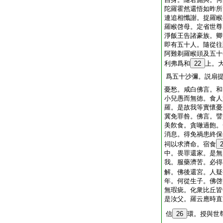
陀羅霍然還悟如昨所
連追相懺謝。捉羅睺
羅睺啓母。定省世尊
淨飯王告諸豪族。卿
即有五十人。隨從往
阿難剃羅睺頭及五十
利弗爲和
22
上。
爲五十沙彌。説扇
憂愁。咸白佛言。和
小兒愚而無徳。食人
羅。是故我等實懷憂
冀免罪咎。佛言。譬
美飮食。貪噉過飽。
消息。得免禍患終保
祠以求濟命。宿食
中。畏罪還家。是無
我。服藥濟苦。必得
解。佛後還宮。人疑
年。何從生子。佛啓
無瑕疵。化衆比丘皆
是汝父。羅云應時直
信
26
環。授與世