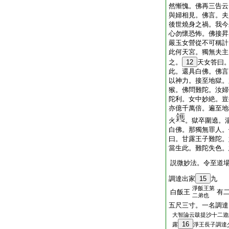
然慚愧。佛再三告云
與婦相見。佛言。夫
後世燒身之禍。我今
心勿懷恐怖。佛接昇
嚴玉女營從不可稱計
此何天宮。獨無夫主
之。
12
天女答曰
此。還具白佛。佛言
以神力。接至地獄。
猴。佛問難陀。汝婦
陀利。女中妙絶。豈
亦億千萬倍。遍至地
火
。獄卒圍遶。
白佛。那獨無罪人。
曰。甘露王子難陀。
當生此。難陀失色。
説微妙法。令至道
調達出家
15
九
淨飯王第
白飯王
有
二弟也
五尺三寸。一名調達
大智論云跋提沙十二遊
16
露
淨王長子調達