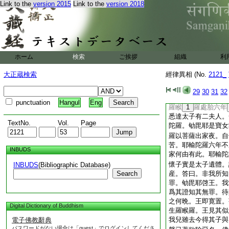
Link to the
version 2015
Link to the
version 2018
健哉。宜共興廟應
陀所生母増一阿＊含云
26
27
哀遺身我
我等供養佛言止止佛自
ホーム
検索
ご挨拶
組織
利
其身上唱言四人應起塔
轉輪王皆以十
大正蔵検索
經律異相 (No.
2121_
於是四
善化物＊也
出佛
29
30
31
32
31
種種供養
泥洹
punctuation
Hangul
Eng
羅睺
1
羅處胎六年
悉達太子有二夫人。
TextNo.
Vol.
Page
陀羅。劬毘耶是寶女
羅以菩薩出家夜。自
苦。耶輸陀羅六年不
INBUDS
家何由有此。耶輸陀
懷子實是太子遺體。
INBUDS
(Bibliographic Database)
Search
産。答曰。非我所知
罪。劬毘耶啓王。我
爲其證知其無罪。待
之何晩。王即寛置。
Digital Dictionary of Buddhism
生羅睺羅。王見其似
我兒雖去今得其子與
電子佛教辭典
パスワードがない場合は「guest」でログインしてくださ