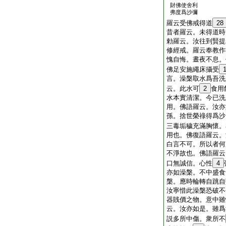
財佛使舍利
弗度爲沙彌
羅云受佛戒得道
28
昔者羅云。未得道時
勅羅云。汝往到賢提
修經戒。羅云奉教作
愧自悔。晝夜不息。
佛足安施繩床攝受
言。澡槃取水爲吾洗
云。此水可
2
食用
水本實清潔。今已洗
用。佛語羅云。汝亦
孫。捨世榮祿得爲沙
三毒垢穢充滿胸懷。
用也。佛復語羅云。
白言不可。所以者何
不淨故也。佛語羅云
口無誠信。心性
4
亦如澡槃。不中盛食
槃。應時輪轉自跳自
汝寧惜此澡槃恐破不
器賎價之物。意中雖
云。汝亦如是。雖爲
説多所中傷。衆所不