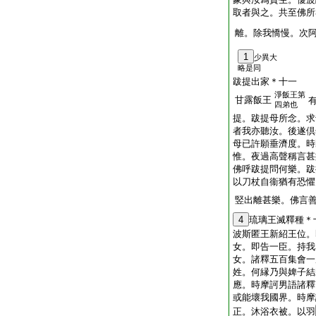
取者與之。共至佛所
離。除我憍慢。次
1
少異大
略是同
跋提出家＊十一
淨飯王第
甘露飯王
四弟也
提。跋提母所念。求
者我亦聽汝。後遂倶
母已許願垂濟度。時
惟。夜過高聲稱言甚
佛呼跋提問何樂。跋
以刀杖自衞猶有恐懼
竪出離甚樂。佛言
4
琉璃王滅釋種＊
波斯匿王新紹王位。
女。即告一臣。持我
女。諸釋五百集會一
姓。何縁乃與婢子結
應。時摩訶男語諸釋
或能壞我國界。時摩
正。沐浴衣被。以羽