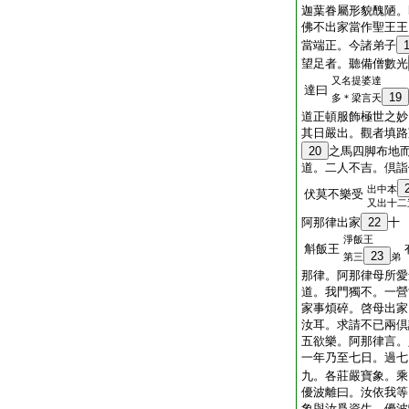
迦葉眷屬形貌醜陋。
佛不出家當作聖王王
當端正。今諸弟子
望足者。聽備僧數光
又名提婆達
達曰
19
多＊梁言天
道正頓服飾極世之妙
其日嚴出。觀者填路
20
之馬四脚布地
道。二人不吉。倶詣
出中本
伏莫不樂受
又出十二
阿那律出家
22
十
淨飯王
斛飯王
23
第三
弟
那律。阿那律母所愛
道。我門獨不。一營
家事煩碎。啓母出家
汝耳。求請不已兩倶
五欲樂。阿那律言。
一年乃至七日。過七
九。各莊嚴寶象。乘
優波離曰。汝依我等
象與汝爲資生。優波