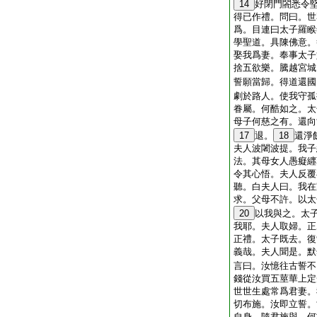
14
好閉門閤悉令
得已作禮。問曰。世
爲。目連曰太子羅睺
學聖道。具陳佛意。
娶我爲妻。奉事太子
捨五欲樂。騰越宮城
誓願當歸。得道還國
劇於路人。使我守孤
眷屬。何酷如之。太
母子何慈之有。還向
17
退。
18
還淨
夫人波闍波提。我子
法。其母女人愚癡纒
令其心悟。夫人反覆
聽。白夫人曰。我在
求。父母不許。以太
20
以我與之。太
我耶。夫人取婦。正
正禮。太子既去。復
義哉。夫人聞是。默
言曰。汝憶往古誓不
錢從汝買五莖華上定
世世生處常爲君妻。
切布施。汝即立誓。
自身。隨君施與。何