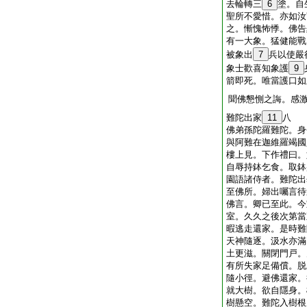
去輪轉三
6
塗。自
聖所不愛惜。亦如汝
之。慚愧怖悸。佛告
有一大象。猛健能戰
被象出
7
兵以使嚴
象士歡喜知象護
9
箭即死。唯當護口如
聞佛懇惻之誨。感
難陀出家
11
八
佛弟孫陀羅難陀。身
與阿難在迦維羅竭國
樓上見。下作禮曰。
自辱持鉢乞食。取鉢
園語諸侍者。難陀出
至佛所。婦出囑言待
佛言。卿已至此。今
室。久久之後次第當
暇逃走還家。是時難
天神隨逐。汲水亦滿
土更滋。關閉門戸。
有所失家足備償。脱
隨小徑。避佛還家。
就大樹。欲自隱身。
樹懸空。難陀入樹根