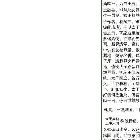
斯匿王。乃白王言。
王歡喜。即拜此女爲
生一男兒。端正無雙
子作名。相師曰。求
彼此琉璃。今以太子
告之曰。可詣迦毘羅
多諸給使。往摩訶男
習。新起講堂。猶如
中供養受福無量。敷
灑地。燒衆名香。琉
子座。諸釋見之呼爲
地。琉璃太子顧語好
毀辱我。後紹王位汝
終。太子嗣立。苦行
兵。往征釋種。至迦
下。結跏趺坐。太子
好樹何故坐此。佛言
時王曰。今日世尊故
執奏。王復興師。
云毘婁勒
往伐釋種
王事大同
又欲拔出虚空。又欲
鐵圍山間。又欲移