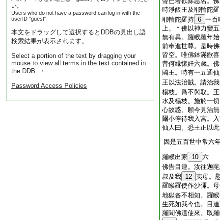
聲已著欲除惡名。佛
い。
時淨飯王及耶輸陀羅
Users who do not have a password can log in with the
userID "guest".
耶輸陀羅持
6
一百
上。＊佛以神力變五
本文をドラッグして選択するとDDBの見出し語
無有異。羅睺羅年始
検索結果が表示されます。
前奉進世尊。是時佛
皆空。唯佛鉢滿歡喜
Select a portion of the text by dragging your
mouse to view all terms in the text contained in
昔何縁懷妊六歳。佛
the DDB. ・
國王。時有一五通仙
王以法治賊。請治我
Password Access Policies
楊枝。爲不與取。王
水及楊枝。施於一切
心故惑。願今見治無
爾小停待我入宮。入
仙人曰。恐王正以此
因是五百世中常六
羅睺出家
10
六
佛告目連。汝往迦毘
叔及我
12
夷母。
羅睺羅使作沙彌。母
地獄各不相知。羅睺
生死如我今也。目連
羅聞佛遣使來。取羅