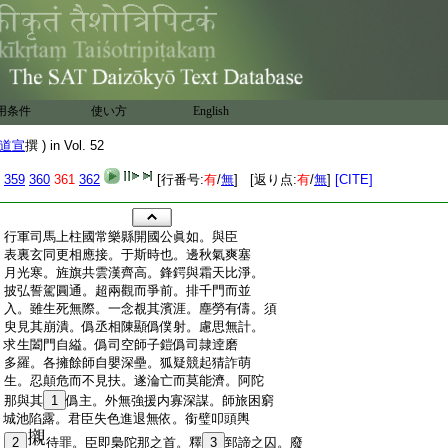
用条件
使い方
English
道宣
撰 ) in Vol. 52
359
360
361
362
[行番号:
有
/
無
] [返り点:
有
/
無
]
[CITE]
:
行軍司馬上柱國常樂縣開國公眞如。與臣
:
表裏玄同更相應接。于斯時也。邊秋氣爽塞
:
月光寒。旌旗共雲漢齊高。鋒鍔與霜天比淨。
:
披弘誓駕圓通。超兩觀而爭前。排千門而並
:
入。雖生死無際。一念覩其濱涯。塵勞有儔。須
:
臾見其崩潰。僞丞相陳顯僞僕射。慮思無計。
:
求生闔門自縊。僞司空師子鎧僞司隷逹磨
:
多羅。各擁餘師自嬰深壘。狐疑競起猜詐萌
:
生。忍顛危而不見扶。遂淪亡而莫能濟。阿陀
:
那與其
1
僞主。外無強援内寡深謀。師旅困窮
:
城池陷露。君臣失色進退無依。銜璧叩頭輿
:
2
待罪。臣即梟陀那之首。釋
3
郅諦之囚。廢