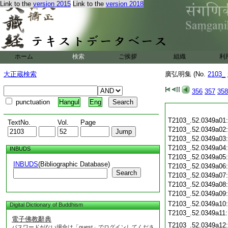
Link to the
version 2015
Link to the
version 2018
ホーム
検索
ご挨拶
組織
利
大正蔵検索
廣弘明集 (No.
2103_
356
357
358
punctuation
Hangul
Eng
T2103_.52.0349a01
TextNo.
Vol.
Page
T2103_.52.0349a02
T2103_.52.0349a03
T2103_.52.0349a04
INBUDS
T2103_.52.0349a05
INBUDS
(Bibliographic Database)
T2103_.52.0349a06
Search
T2103_.52.0349a07
T2103_.52.0349a08
T2103_.52.0349a09
T2103_.52.0349a10
Digital Dictionary of Buddhism
T2103_.52.0349a11
電子佛教辭典
T2103_.52.0349a12
パスワードがない場合は「guest」でログインしてくださ