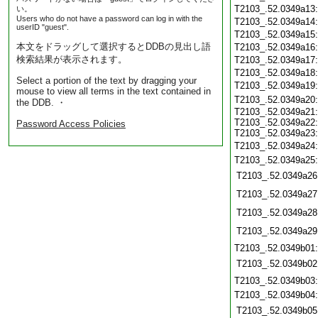
T2103_.52.0349a13
い。
Users who do not have a password can log in with the
T2103_.52.0349a14
userID "guest".
T2103_.52.0349a15
本文をドラッグして選択するとDDBの見出し語
T2103_.52.0349a16
検索結果が表示されます。
T2103_.52.0349a17
T2103_.52.0349a18
Select a portion of the text by dragging your
T2103_.52.0349a19
mouse to view all terms in the text contained in
T2103_.52.0349a20
the DDB. ・
T2103_.52.0349a21:
T2103_.52.0349a22:
Password Access Policies
T2103_.52.0349a23:
T2103_.52.0349a24
T2103_.52.0349a25
T2103_.52.0349a26
T2103_.52.0349a27
T2103_.52.0349a28
T2103_.52.0349a29
T2103_.52.0349b01
T2103_.52.0349b02
T2103_.52.0349b03
T2103_.52.0349b04
T2103_.52.0349b05