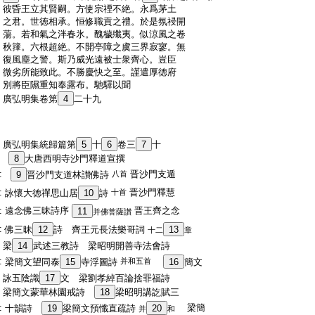
:
彼昏王立其賢嗣。方使宗禋不絶。永爲茅土
:
之君。世徳相承。恒修職貢之禮。於是氛祲開
:
蕩。若和氣之泮春氷。醜穢殲夷。似涼風之卷
:
秋籜。六根超絶。不開亭障之虞三界寂寥。無
:
復風塵之警。斯乃威光遠被士衆齊心。豈臣
:
微劣所能致此。不勝慶快之至。謹遣厚徳府
:
別將臣隰重知奉露布。馳驛以聞
:
廣弘明集卷第
4
二十九
:
廣弘明集統歸篇第
5
十
6
卷三
7
十
:
8
大唐西明寺沙門釋道宣撰
:
晋沙門支遁
9
晋沙門支道林讃佛詩
八首
:
晋沙門釋慧
詠懷大徳禪思山居
10
詩
十首
:
遠念佛三昧詩序
晋王齊之念
11
并佛菩薩讃
:
佛三昧
12
詩 齊王元長法樂哥詞
13
十二
章
:
梁
14
武述三教詩 梁昭明開善寺法會詩
:
梁簡文望同泰
15
寺浮圖詩
并和五首
16
簡文
:
詠五陰識
17
文 梁劉孝綽百論捨罪福詩
:
梁簡文蒙華林園戒詩
18
梁昭明講訖賦三
:
梁簡
十韻詩
19
梁簡文預懺直疏詩
20
并
和