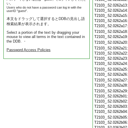
い。
T2103_.52.0262a13
Users who do not have a password can log in with the
T2103_.52.0262a14
userID "guest".
T2103_.52.0262a15
本文をドラッグして選択するとDDBの見出し語
T2103_.52.0262a16
検索結果が表示されます。
T2103_.52.0262a17
T2103_.52.0262a18
Select a portion of the text by dragging your
mouse to view all terms in the text contained in
T2103_.52.0262a19
the DDB. ・
T2103_.52.0262a20
T2103_.52.0262a21
Password Access Policies
T2103_.52.0262a22
T2103_.52.0262a23
T2103_.52.0262a24
T2103_.52.0262a25
T2103_.52.0262a26
T2103_.52.0262a27
T2103_.52.0262a28
T2103_.52.0262a29
T2103_.52.0262b01
T2103_.52.0262b02
T2103_.52.0262b03
T2103_.52.0262b04
T2103_.52.0262b05
T2103_.52.0262b06
T2103_.52.0262b07