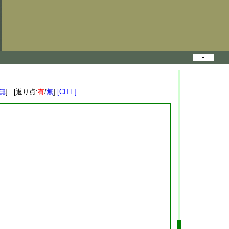
無
] [返り点:
有
/
無
]
[CITE]