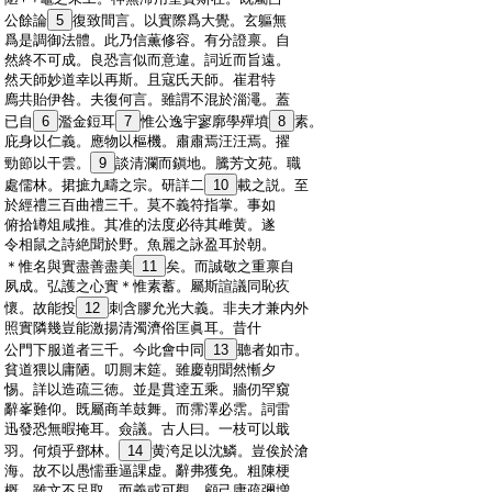
:
公餘論
5
復致間言。以實際爲大覺。玄軀無
:
爲是調御法體。此乃信薫修容。有分證禀。自
:
然終不可成。良恐言似而意違。詞近而旨遠。
:
然天師妙道幸以再斯。且寇氏天師。崔君特
:
廌共貽伊咎。夫復何言。雖謂不混於淄澠。蓋
:
已自
6
濫金鋀耳
7
惟公逸宇寥廓學殫墳
8
素。
:
庇身以仁義。應物以樞機。肅肅焉汪汪焉。擢
:
勁節以干雲。
9
談清瀾而鎭地。騰芳文苑。職
:
處儒林。捃摭九疇之宗。研詳二
10
載之説。至
:
於經禮三百曲禮三千。莫不義符指掌。事如
:
俯拾罇俎咸推。其准的法度必待其雌黄。遂
:
令相鼠之詩絶聞於野。魚麗之詠盈耳於朝。
:
＊惟名與實盡善盡美
11
矣。而誠敬之重禀自
:
夙成。弘護之心實＊惟素蓄。屬斯諠議同恥疚
:
懷。故能投
12
刺含膠允光大義。非夫才兼内外
:
照實隣幾豈能激揚清濁濟俗匡眞耳。昔什
:
公門下服道者三千。今此會中同
13
聽者如市。
:
貧道猥以庸陋。叨厠末筵。雖慶朝聞然慚夕
:
惕。詳以造疏三徳。並是貫逹五乘。牆仞罕窺
:
辭峯難仰。既屬商羊鼓舞。而霈澤必霑。詞雷
:
迅發恐無暇掩耳。僉議。古人曰。一枝可以戢
:
羽。何煩乎鄧林。
14
黄洿足以沈鱗。豈俟於滄
:
海。故不以愚懦垂逼課虚。辭弗獲免。粗陳梗
:
概。雖文不足取。而義或可觀。顧己庸疏彌増