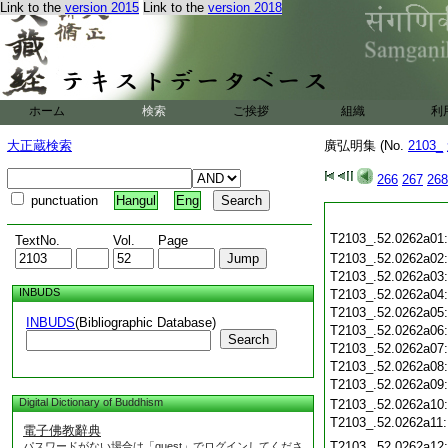
Link to the
version 2015
Link to the
version 2018
ホーム
検索
ご挨拶
組織
利
大正蔵検索
廣弘明集 (No.
2103_
266
267
268
punctuation
Hangul
Eng
T2103_.52.0262a01
TextNo.
Vol.
Page
T2103_.52.0262a02
T2103_.52.0262a03
INBUDS
T2103_.52.0262a04
T2103_.52.0262a05
INBUDS
(Bibliographic Database)
T2103_.52.0262a06
Search
T2103_.52.0262a07
T2103_.52.0262a08
T2103_.52.0262a09
Digital Dictionary of Buddhism
T2103_.52.0262a10
T2103_.52.0262a11
電子佛教辭典
T2103_.52.0262a12
パスワードがない場合は「guest」でログインしてくださ