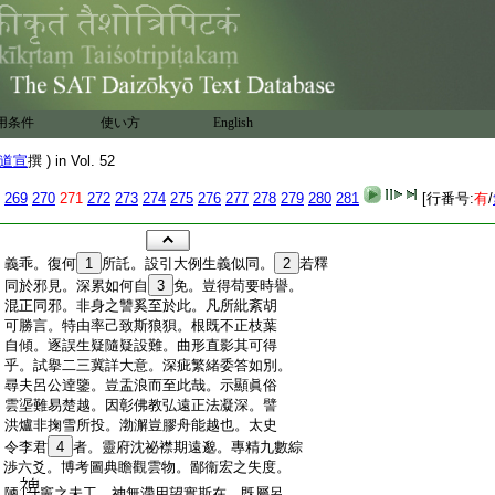
用条件
使い方
English
道宣
撰 ) in Vol. 52
269
270
271
272
273
274
275
276
277
278
279
280
281
[行番号:
有
/
:
義乖。復何
1
所託。設引大例生義似同。
2
若釋
:
同於邪見。深累如何自
3
免。豈得苟要時譽。
:
混正同邪。非身之讐奚至於此。凡所紕紊胡
:
可勝言。特由率己致斯狼狽。根既不正枝葉
:
自傾。逐誤生疑隨疑設難。曲形直影其可得
:
乎。試擧二三冀詳大意。深疵繁緒委答如別。
:
尋夫呂公逹鑒。豈盂浪而至此哉。示顯眞俗
:
雲埿難易楚越。因彰佛教弘遠正法凝深。譬
:
洪爐非掬雪所投。渤澥豈膠舟能越也。太史
:
令李君
4
者。靈府沈祕襟期遠邈。專精九數綜
:
渉六爻。博考圖典瞻觀雲物。鄙衞宏之失度。
:
陋
竈之未工。神無滯用望實斯在。既屬呂