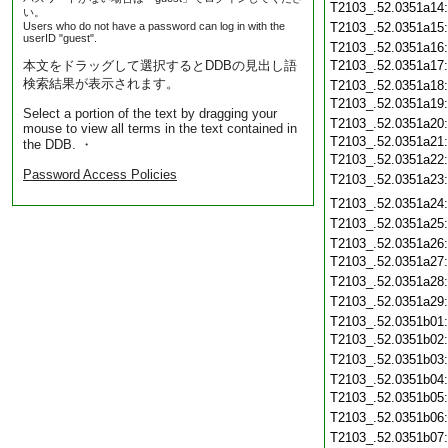
T2103_.52.0351a14
い。
Users who do not have a password can log in with the
T2103_.52.0351a15
userID "guest".
T2103_.52.0351a16
本文をドラッグして選択するとDDBの見出し語
T2103_.52.0351a17
検索結果が表示されます。
T2103_.52.0351a18
T2103_.52.0351a19
Select a portion of the text by dragging your
T2103_.52.0351a20
mouse to view all terms in the text contained in
T2103_.52.0351a21
the DDB. ・
T2103_.52.0351a22
Password Access Policies
T2103_.52.0351a23
T2103_.52.0351a24
T2103_.52.0351a25
T2103_.52.0351a26
T2103_.52.0351a27
T2103_.52.0351a28
T2103_.52.0351a29
T2103_.52.0351b01
T2103_.52.0351b02
T2103_.52.0351b03
T2103_.52.0351b04
T2103_.52.0351b05
T2103_.52.0351b06
T2103_.52.0351b07