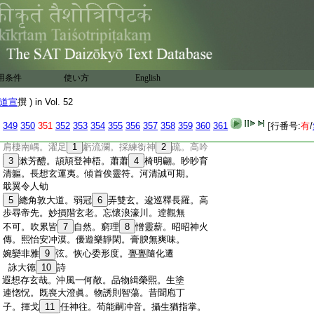
:
玄攬機領。余生一何散。分不諮天挺。沈無冥
:
到韻。變不揚蔚炳。冉冉年往
46
逡。悠悠化期
:
永。翹首希玄津。想登故未正。生
47
塗雖十三。
:
日已造死境。願得無
48
身
49
理。
50
道高冲默靖
:
述懷詩二首
用条件
使い方
English
:
翔鸞鳴崑崿。逸志騰冥虚。愡＊恍迴靈翰。
51
色
道宣
撰 ) in Vol. 52
349
350
351
352
353
354
355
356
357
358
359
360
361
[行番号:
有
/
:
肩棲南嵎。濯足
1
虧流瀾。採練銜神
2
疏。高吟
:
3
漱芳醴。頡頏登神梧。蕭蕭
4
椅明翩。眇眇育
:
清軀。長想玄運夷。傾首俟靈符。河清誠可期。
:
戢翼令人劬
:
5
總角敦大道。弱冠
6
弄雙玄。逡巡釋長羅。高
:
歩尋帝先。妙損階玄老。忘懷浪濠川。逹觀無
:
不可。吹累皆
7
自然。窮理
8
憎靈薪。昭昭神火
:
傳。熙怡安冲漠。優遊樂靜閑。膏腴無爽味。
:
婉孌非雅
9
弦。恢心委形度。亹亹隨化遷
:
詠大徳
10
詩
:
遐想存玄哉。沖風一何敞。品物緝榮熙。生塗
:
連愡怳。既喪大澄眞。物誘則智蕩。昔聞庖丁
:
子。揮戈
11
任神往。苟能嗣冲音。攝生猶指掌。