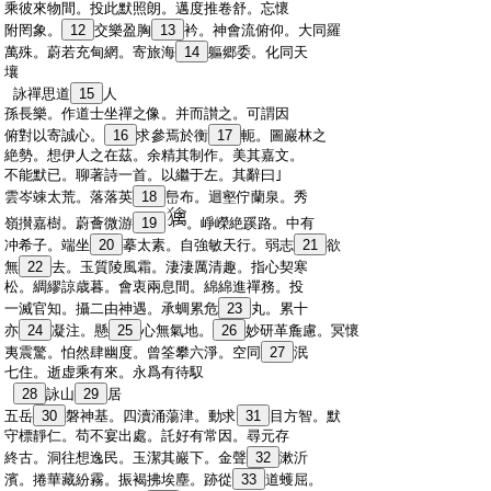
:
乘彼來物間。投此默照朗。邁度推卷舒。忘懷
:
附罔象。
12
交樂盈胸
13
衿。神會流俯仰。大同羅
:
萬殊。蔚若充甸網。寄旅海
14
軀郷委。化同天
:
壤
:
詠禪思道
15
人
:
孫長樂。作道士坐禪之像。并而讃之。可謂因
:
俯對以寄誠心。
16
求參焉於衡
17
軛。圖巖林之
:
絶勢。想伊人之在茲。余精其制作。美其嘉文。
:
不能默已。聊著詩一首。以繼于左。其辭曰｣
:
雲岑竦太荒。落落英
18
峊布。迴壑佇蘭泉。秀
:
嶺攅嘉樹。蔚薈微游
19
。崢嶸絶蹊路。中有
:
冲希子。端坐
20
摹太素。自強敏天行。弱志
21
欲
:
無
22
去。玉質陵風霜。淒淒厲清趣。指心契寒
:
松。綢繆諒歳暮。會衷兩息間。綿綿進禪務。投
:
一滅官知。攝二由神遇。承蜩累危
23
丸。累十
:
亦
24
凝注。懸
25
心無氣地。
26
妙研革麁慮。冥懷
:
夷震驚。怕然肆幽度。曾筌攀六淨。空同
27
泯
:
七住。逝虚乘有來。永爲有待馭
:
28
詠山
29
居
:
五岳
30
磐神基。四瀆涌蕩津。動求
31
目方智。默
:
守標靜仁。苟不宴出處。託好有常因。尋元存
:
終古。洞往想逸民。玉潔其巖下。金聲
32
漱沂
:
濱。捲華藏紛霧。振褐拂埃塵。跡從
33
道蠖屈。