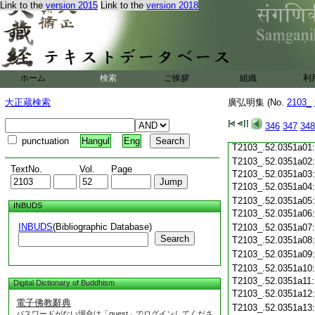
Link to the
version 2015
Link to the
version 2018
T2103_.52.0350c19
T2103_.52.0350c20
T2103_.52.0350c21
T2103_.52.0350c22
T2103_.52.0350c23
ホーム
検索
ご挨拶
組織
利
T2103_.52.0350c24
T2103_.52.0350c25:
大正蔵検索
廣弘明集 (No.
2103_
T2103_.52.0350c26:
T2103_.52.0350c27:
T2103_.52.0350c28:
346
347
348
T2103_.52.0350c29:
punctuation
Hangul
Eng
T2103_.52.0351a01
T2103_.52.0351a02
TextNo.
Vol.
Page
T2103_.52.0351a03
T2103_.52.0351a04
T2103_.52.0351a05
INBUDS
T2103_.52.0351a06
INBUDS
(Bibliographic Database)
T2103_.52.0351a07
Search
T2103_.52.0351a08
T2103_.52.0351a09
T2103_.52.0351a10
T2103_.52.0351a11
Digital Dictionary of Buddhism
T2103_.52.0351a12
電子佛教辭典
T2103_.52.0351a13
パスワードがない場合は「guest」でログインしてくださ