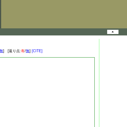
無
] [返り点:
有
/
無
]
[CITE]