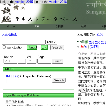
Link to the
version 2015
Link to the
version 2018
賞參流。固已諧契風
年爰乃慨以城傍難置
性素好自然。靜外之
人封遁迹巖壑。乃考
山。味道崇化
48
ホーム
検索
ご挨拶
組織
利
49
洗心滌
50
晞宗歸仁者自群方而
大正蔵検索
廣弘明集 (No.
2103_
而叩津焉。于時時望
259
260
261
点:
無
/
有
]
[CITE]
punctuation
Hangul
Eng
心應物。不嘗以動止
TextNo.
Vol.
Page
道俗殊致。其中抱壹
灑拂玄路緪維頽風。
乎不永遘疾而終。識
INBUDS
惟良之悲。蓋無爵而
INBUDS
(Bibliographic Database)
矣。雖至理冥一存亡
Search
器同於朽壤。然而闕
乎離會之心者。亦何
長
5
岐而悽懷哉。
風。援弱毫而舒情。
Digital Dictionary of Buddhism
曰
電子佛教辭典
綿綿終古。曖曖玄路
パスワードがない場合は「guest」でログインしてくださ