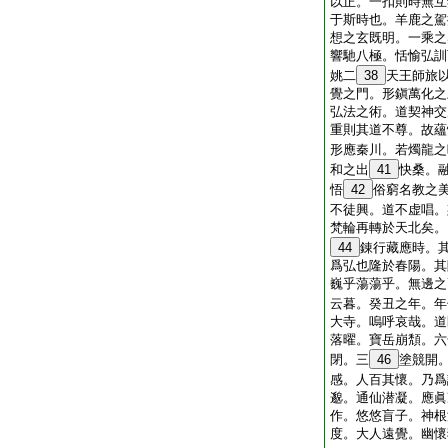
以正。一扣則時無互
于斯時也。羊鹿之駕
想之玄既明。一乘之
響馳八極。恬愉弘訓
姚二
38
天王師旅
覺之門。形鎭萬化之
弘法之術。道契神交
重則其道不尊。故蘊
形應秦川。若燭龍之
和之出
41
快桑。
悟
42
俗窮名教之
不徒興。道不虚唱。
梵輪再轉於天北矣。
44
錬行藏應時。
爲弘也隆於春陽。其
巍乎蕩蕩乎。無邊之
云暮。癸丑之年。年
大寺。嗚呼哀哉。道
落曜。寶岳崩頽。六
閉。三
46
塗競開
感。人百其懷。乃爲
邈。通仙潜凝。應眞
作。悠悠盲子。神根
度。大人遠覺。幽懷