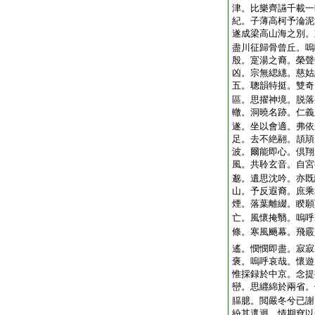
津。比樂齊讌千載一
紀。子薄高柯予淪泥
遂成梁高山海之別。
盡川征歸骨曾丘。嗚
殷。寔湯之裔。榮聲
凶。宗無緦繐。慈姑
五。聰韻特挺。雙奇
區。思擢神境。脱落
轍。洞曉名跡。仁義
遂。坐以會適。弗依
足。去不絶翮。頡頏
波。爾能即心。倶翔
風。共聆玄音。自宮
邈。遺思沈吟。亦既
山。予反遐裔。庶乘
煙。落葉離綴。睽願
亡。風懷掩翳。嗚呼
條。寒風颺幕。飛霰
遙。憫憫即盡。寂寂
褒。嗚呼哀哉。懷遊
惟採録於中京。念提
巒。思纒綿於兩省。
腷臆。閲嚴冬兮已謝
紛其邅迴。情期窅以