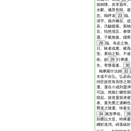
俗歸懷。庶享遐年。
永辭。儀景長歸。逝
悲。嗚呼哀
23
哉
清宇。藉卉幽谷。或
辰。汎觴掇菊。梨柚
言。怡然偕足。眷懷
遇。千載無復。踐舊
28
哉。有必之無
日。昧者或應。横爲
室。累劫之勤。不速
術。妙
29
行弗運
失。寄懷毫素。
30
鳩摩羅什法師
32
夫道不自弘。弘必由
待匠故世有高悟之期
運。運在小成則靈津
可詣。然能仁曠世期
競起。故使靈規潜逝
者。蓋先覺之遺嗣也
釋道之陵遲。悼蒼生
34
㝢形季俗。
35
則覺以大音。時將晝
綱於道消。緝落緒於