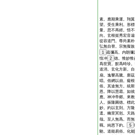
素。應期乘運。翔翼
望。受生乘利。形標
量。思不再經。悟不
向。玄根挺秀宏音遠
從容道門。尊尚素朴
弘無自替。宗無擬族
1
疏彌高。内朗彌
愔冲
2
徳。惟妙惟
爲世寶。默爲時珍。
道消。玄化方新。自
扇。逸響高騰。廓茲
唱。俗網以崩。癡根
俗。其途無方。統斯
恩。降以慧霜。如彼
應。神冲帝郷。來教
人。振隆圓徳。標此
妙。約以玄則。方隆
邅。幽里冥剋。天路
哉。至人無爲。而無
羈。純恩下釣。
5
馳。道能易俗。化能