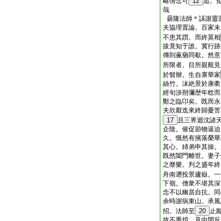
略情念可
12
追。
哉
曇隆法師＊誄謝靈
夫協理置論。百家未
不患其躓。而終莫相
拔竟知于誰。冀行跡
傳則薫蕕同歇。然意
所限者。目所親覿見
於髫辮。生自禀華家
絲竹。沫絶景於康衢
經旬渉朔彌歴年稔而
鄭之臨卬矣。既而永
夫欣厭迭來終歸憂苦
17
且三界迴沈諸
企陰。催促節物逼迫
久。慨然有擯落榮華
其心。姉弟申其操。
既然闔門離世。妻子
之靡樂。判之盛年終
舟南遡投景廬嶽。一
下嶺。僧衆不堪其深
念不以幽居自抗。同
余時謝病東山。承風
招。法師至
20
止
故不重煩。及中間反