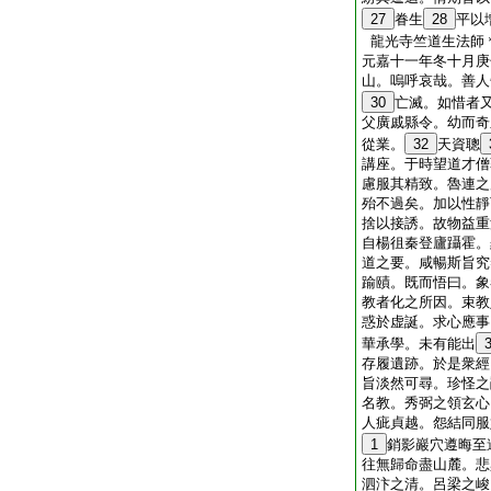
27
眷生
28
平以
龍光寺竺道生法
元嘉十一年冬十月庚
山。嗚呼哀哉。善人
30
亡滅。如惜者
父廣戚縣令。幼而奇
從業。
32
天資聰
講座。于時望道才僧
慮服其精致。魯連之
殆不過矣。加以性靜
捨以接誘。故物益重
自楊徂秦登廬躡霍。
道之要。咸暢斯旨究
踰賾。既而悟曰。象
教者化之所因。束教
惑於虚誕。求心應事
華承學。未有能出
存履遺跡。於是衆經
旨淡然可尋。珍怪之
名教。秀弼之領玄心
人疵貞越。怨結同服
1
銷影巖穴遵晦至
往無歸命盡山麓。悲
泗汴之清。呂梁之峻