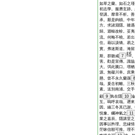
如草之蘭。如石之瑾
初志學。服膺玄跡。
登講。靡章不析。善
承。厭是鉤賾。中年
方。求諸淵隱。雖遇
歸。迴轅改軫。芟夷
流。何晦不曉。若出
住。藉以汲矯。易之
實。弗迷斯道。淹留
斯。群聽咸
7
害。勸是宣傳。識協
大。弭此騰口。増栖
源。無礙川阜。庶乘
懸。曾不永久蘭蓀
哉。爰念初離。三秋
素。送別南浦。交手
顧
9
孰在隱
10
淪
互。嗚呼哀哉。遡來
因。緬三冬其已謝。
悦豫。矚神氣之
11
業之嘉辰。隱講堂之
因事以矜理。悲縁情
茫昧信順可推。理不