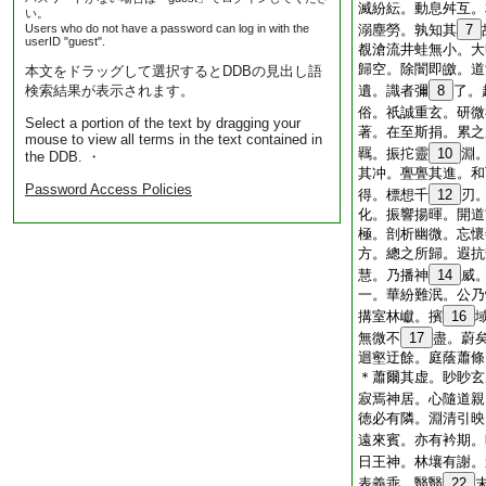
滅紛紜。動息舛互。
い。
Users who do not have a password can log in with the
溺塵勞。孰知其
7
userID "guest".
覩滄流井蛙無小。大
歸空。除闇即皦。道
本文をドラッグして選択するとDDBの見出し語
検索結果が表示されます。
遺。識者彌
8
了。
俗。祇誠重玄。研微
Select a portion of the text by dragging your
著。在至斯捐。累之
mouse to view all terms in the text contained in
羈。振拕靈
10
淵
the DDB. ・
其冲。亹亹其進。和
Password Access Policies
得。標想千
12
刃
化。振響揚暉。開道
極。剖析幽微。忘懷
方。總之所歸。遐抗
慧。乃播神
14
威
一。華紛難泯。公乃
搆室林巘。擯
16
無微不
17
盡。蔚
迴壑迂餘。庭蔭蕭條
＊蕭爾其虚。眇眇玄
寂焉神居。心隨道親
徳必有隣。淵清引映
遠來賓。亦有衿期。
日王神。林壤有謝。
表義乖。翳翳
22