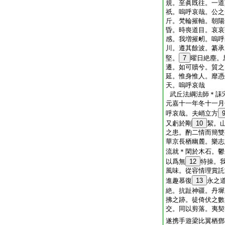
規。至眞既往。一道
祇。嗚呼哀哉。公之
斤。梵輪摧軸。朝陽
昏。時喪道目。哀哀
感。我増摧衂。嗚呼
川。遵其餘波。纂承
堅。
7
曜日絶塵。
遷。如可贖兮。貿之
延。惟身惟人。靡憑
天。嗚呼哀哉
武丘法綱法師＊誄
元嘉十一年冬十一月
呼哀哉。夫峭立方
又虧於剛
10
絜。
之患。酌二情而簡雙
華京長栖幽麓。樂志
流就＊閑於木石。鬱
以爲無
12
特操。
風味。從容情理賞託
進趣慕復
13
永之
絶。抗趾神疆。丹墀
拂之跡。徒倚伏之數
交。同以剪落。夷契
遂携手遊梁比翼栖鄧